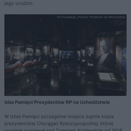
jego urodzin.
fot.Fundacja „Pomoc Polakom na Wschodzie
Izba Pamięci Prezydentów RP na Uchodźstwie
W Izbie Pamięci szczególne miejsce zajmie kopia
prezydenckiej Chorągwi Rzeczypospolitej, której
oryginał powiewał nad Zamkiem Królewskim od 1926