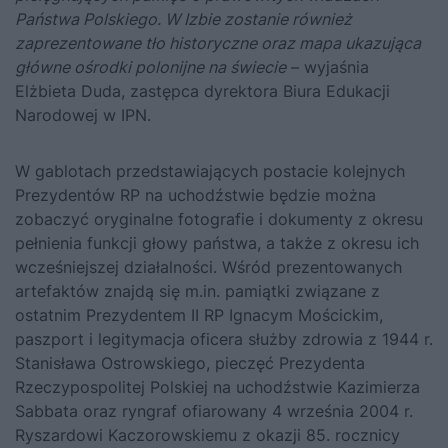
Państwa Polskiego. W Izbie zostanie r
ó
wnież
zaprezentowane tło historyczne oraz mapa ukazują
ca
g
łówne ośrodki polonijne na świecie
– wyjaśnia
Elżbieta Duda, zastępca dyrektora Biura Edukacji
Narodowej w IPN.
W gablotach przedstawiających postacie kolejnych
Prezydentów RP na uchodźstwie będzie można
zobaczyć oryginalne fotografie i dokumenty z okresu
pełnienia funkcji głowy państwa, a także z okresu ich
wcześniejszej działalności. Wśród prezentowanych
artefaktów znajdą się m.in. pamiątki związane z
ostatnim Prezydentem II RP Ignacym Mościckim,
paszport i legitymacja oficera służby zdrowia z 1944 r.
Stanisława Ostrowskiego, pieczęć Prezydenta
Rzeczypospolitej Polskiej na uchodźstwie Kazimierza
Sabbata oraz ryngraf ofiarowany 4 września 2004 r.
Ryszardowi Kaczorowskiemu z okazji 85. rocznicy