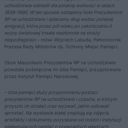
uchodźstwie odnieśli dla polskiej wolności w latach
1939-1990. W ten spos
ó
b oddajemy hołd Prezydentom
RP na uchodźstwie i spłacamy dług wobec polskiej
emigracji, kt
ó
ra przez pół wieku po zakończeniu II
wojny światowej trwała niezłomnie na straży
niepodległości
– mówi Wojciech Labuda, Pełnomocnik
Prezesa Rady Ministrów ds. Ochrony Miejsc Pamięci.
Obok Mauzoleum Prezydentów RP na Uchodźstwie
powstała poświęcona im Izba Pamięci, przygotowana
przez Instytut Pamięci Narodowej.
– Izba pamię
ci s
łuży przypomnieniu postaci
prezydent
ó
w RP na uchodźstwie i czas
ó
w, w kt
ó
rym
przyszło im działać oraz wyzwań, jakim usiłowali
sprostać. Na wystawie stałej znajdują się zdjęcia,
artefakty i dokumenty pozyskane od rodzin i instytucji
pielęgnujących pamięć o prawowitych władzach