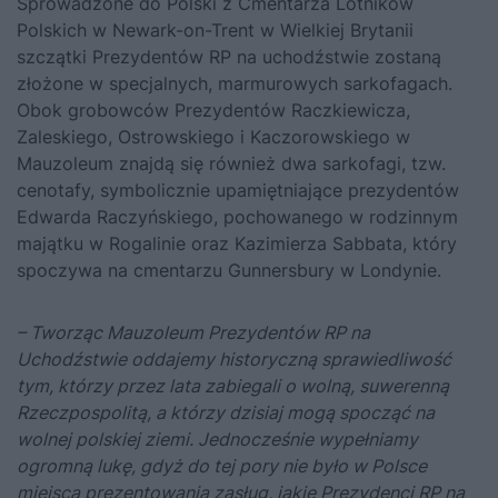
Sprowadzone do Polski z Cmentarza Lotników
Polskich w Newark-on-Trent w Wielkiej Brytanii
szczątki Prezydentów RP na uchodźstwie zostaną
złożone w specjalnych, marmurowych sarkofagach.
Obok grobowców Prezydentów Raczkiewicza,
Zaleskiego, Ostrowskiego i Kaczorowskiego w
Mauzoleum znajdą się również dwa sarkofagi, tzw.
cenotafy, symbolicznie upamiętniające prezydentów
Edwarda Raczyńskiego, pochowanego w rodzinnym
majątku w Rogalinie oraz Kazimierza Sabbata, który
spoczywa na cmentarzu Gunnersbury w Londynie.
– Tworząc Mauzoleum Prezydent
ó
w RP na
Uchodźstwie oddajemy historyczną sprawiedliwość
tym, kt
ó
rzy przez lata zabiegali o wolną, suwerenną
Rzeczpospolitą, a kt
ó
rzy dzisiaj mogą spocząć na
wolnej polskiej ziemi. Jednocześnie wypełniamy
ogromną lukę, gdyż do tej pory nie było w Polsce
miejsca prezentowania zasług, jakie Prezydenci RP na