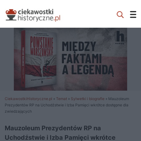
CiekawostkiHistoryczne.pl
»
Temat
»
Sylwetki i biografie
»
Mauzoleum
Prezydentów RP na Uchodźstwie i Izba Pamięci wkrótce dostępne dla
zwiedzających
Mauzoleum Prezydentów RP na
Uchodźstwie i Izba Pamięci wkrótce