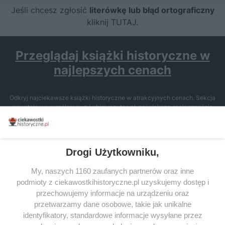
Jeśli chcesz zgłosić
literówkę lub błąd ortograficzny
kliknij TUTAJ
.
Przeglądaj książki historyczne w
najlepszych cenach
Odkryj najciekawsze książki historyczne w atrakcyjnych cenach. Sekcja
powstała we współpracy z Lubimyczytac.pl, największą społecznością
miłośników literatury w Polsce – dzięki temu możesz wybierać spośród
tytułów najwyżej ocenianych przez czytelników.
Drogi Użytkowniku,
My, naszych 1160 zaufanych partnerów oraz inne
podmioty z ciekawostkihistoryczne.pl uzyskujemy dostęp i
SERWIS
przechowujemy informacje na urządzeniu oraz
przetwarzamy dane osobowe, takie jak unikalne
SPOŁECZNOŚĆ
identyfikatory, standardowe informacje wysyłane przez