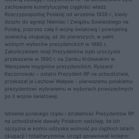
zachowanie konstytucyjnej ciągłości władz
Rzeczypospolitej Polskiej od września 1939 r., kiedy
doszło do agresji Niemiec i Związku Sowieckiego na
Polskę, poprzez całą II wojnę światową i powojenną
sowiecką okupację, aż do pierwszych, w pełni
wolnych wyborów prezydenckich w 1990 r.
Zakończeniem misji Prezydentów było uroczyste
przekazanie w 1990 r. na Zamku Królewskim w
Warszawie insygniów prezydenckich. Ryszard
Kaczorowski – ostatni Prezydent RP na uchodźstwie,
przekazał je Lechowi Wałęsie – pierwszemu polskiemu
prezydentowi wybranemu w wyborach powszechnych
po II wojnie światowej.
Istnienie polskiego rządu i działalność Prezydentów RP
na uchodźstwie dawały Polakom nadzieję, że ich
ojczyzna w końcu odzyska wolność po ciężkich latach
okupacji i totalitaryzmów. Urząd sprawowali kolejno: