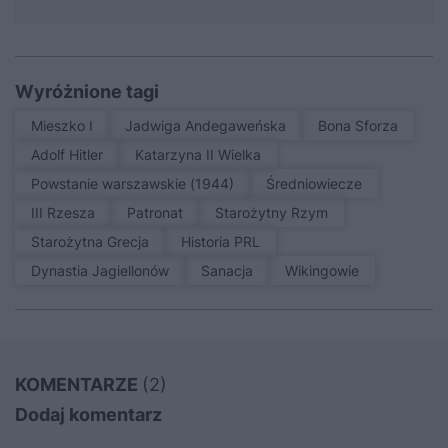
Wyróżnione tagi
Mieszko I
Jadwiga Andegaweńska
Bona Sforza
Adolf Hitler
Katarzyna II Wielka
Powstanie warszawskie (1944)
średniowiecze
III Rzesza
patronat
Starożytny Rzym
Starożytna Grecja
Historia PRL
Dynastia Jagiellonów
sanacja
Wikingowie
KOMENTARZE
(2)
Dodaj komentarz