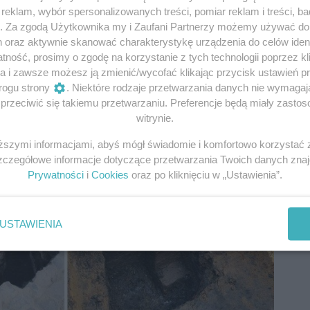
 to Miejski Konserwator Zabytków Michał Dębowski to wła
eklam, wybór spersonalizowanych treści, pomiar reklam i treści, b
czy o tym, że budowla pochodzi z XIII wieku.
g. Za zgodą Użytkownika my i Zaufani Partnerzy możemy używać d
h oraz aktywnie skanować charakterystykę urządzenia do celów ident
ność, prosimy o zgodę na korzystanie z tych technologii poprzez kli
fot.fot. Andrzej Szkocki/mat. prasowe
a i zawsze możesz ją zmienić/wycofać klikając przycisk ustawień p
rogu strony
. Niektóre rodzaje przetwarzania danych nie wymaga
rzeciwić się takiemu przetwarzaniu. Preferencje będą miały zastoso
witrynie.
iższymi informacjami, abyś mógł świadomie i komfortowo korzystać
Szczegółowe informacje dotyczące przetwarzania Twoich danych zna
Prywatności
i
Cookies
oraz po kliknięciu w „Ustawienia”.
USTAWIENIA