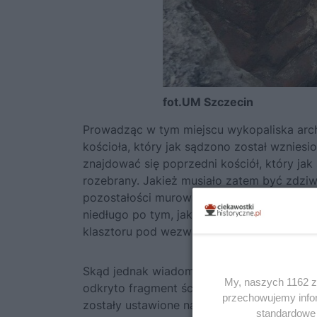
fot.UM Szczecin
Prowadząc w tym miejscu wykopaliska arche
kościoła, który jak sądzono został wznies
znajdować się poprzedni kościół, który jak
rozebrany. Jakież musiało zatem być zdziw
pozostałości murowanego kościoła, ale któ
niedługo po tym, jak w roku 1243 książę Ba
klasztoru pod wezwaniem Najświętszej Mari
Skąd jednak wiadomo, że to właśnie pozost
My, naszych 1162 za
odkryto fragment ściany ze służkami, cienk
przechowujemy infor
zostały ustawione na bazach wykonanych z 
standardowe 