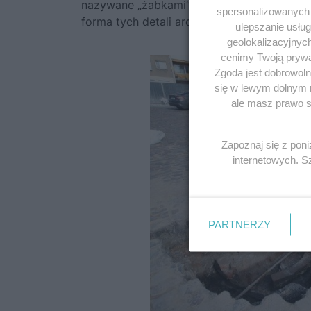
nazywane „żabkami”. Jak z kolei komentuje
spersonalizowanych r
forma tych detali architektonicznych świad
ulepszanie usłu
geolokalizacyjnyc
cenimy Twoją prywat
Zgoda jest dobrowoln
się w lewym dolnym 
ale masz prawo sp
Zapoznaj się z pon
internetowych. 
PARTNERZY