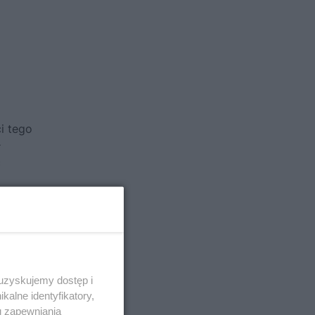
i tego
ł
ć
się
rkom z
 uzyskujemy dostęp i
które
alne identyfikatory,
ą one
u zapewniania