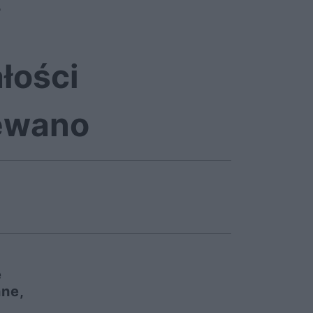
o
łości
iewano
e
nne,