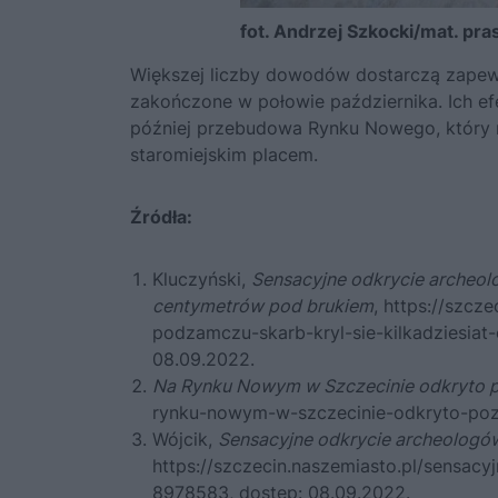
fot. Andrzej Szkocki/mat. pr
Większej liczby dowodów dostarczą zapew
zakończone w połowie października. Ich e
później przebudowa Rynku Nowego, który ma
staromiejskim placem.
Źródła:
Kluczyński,
Sensacyjne odkrycie archeolo
centymetrów pod brukiem
,
https://szcze
podzamczu-skarb-kryl-sie-kilkadziesi
08.09.2022.
Na Rynku Nowym w Szczecinie odkryto poz
rynku-nowym-w-szczecinie-odkryto-pozos
Wójcik,
Sensacyjne odkrycie archeologó
https://szczecin.naszemiasto.pl/sensac
8978583
, dostęp: 08.09.2022.