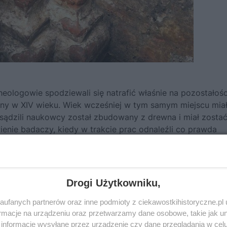
ologowie spodziewali się natrafić właśnie na pozostałośc
iony w XIV wieku. Wiek wcześniej w tym samym miejscu mia
 sądzili naukowcy został zbudowany z drewna i miał zosta
ienie badaczy, kiedy w trakcie prac odnaleźli co prawda
re pochodzą z XIII wieku. Jego budowa musiała rozpocząć 
rnim I nadał patronat nad parafią świętego Mikołaja cyste
i Panny.
Drogi Użytkowniku,
ałości XIII-wiecznego, a nie XIV-wiecznego kościoła? Otóż
ufanych partnerów oraz inne podmioty z ciekawostkihistoryczne.pl
imi kolumnami zdobiącymi filar podtrzymujący sklepienie, 
macje na urządzeniu oraz przetwarzamy dane osobowe, takie jak unik
cegieł pokrytych glazurą i ozdobionych motywami liści. S
informacje wysyłane przez urządzenie czy dane przeglądania w cel