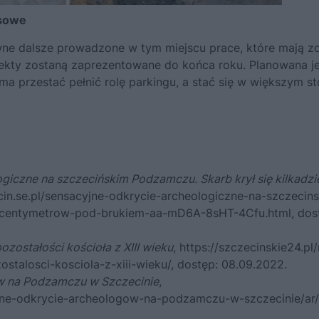
asowe
ne dalsze prowadzone w tym miejscu prace, które mają z
fekty zostaną zaprezentowane do końca roku. Planowana je
 przestać pełnić rolę parkingu, a stać się w większym st
giczne na szczecińskim Podzamczu. Skarb krył się kilkadzi
cin.se.pl/sensacyjne-odkrycie-archeologiczne-na-szczecin
at-centymetrow-pod-brukiem-aa-mD6A-8sHT-4Cfu.html
, dos
ostałości kościoła z XIII wieku
,
https://szczecinskie24.pl
talosci-kosciola-z-xiii-wieku/
, dostęp: 08.09.2022.
w na Podzamczu w Szczecinie
,
yjne-odkrycie-archeologow-na-podzamczu-w-szczecinie/ar/