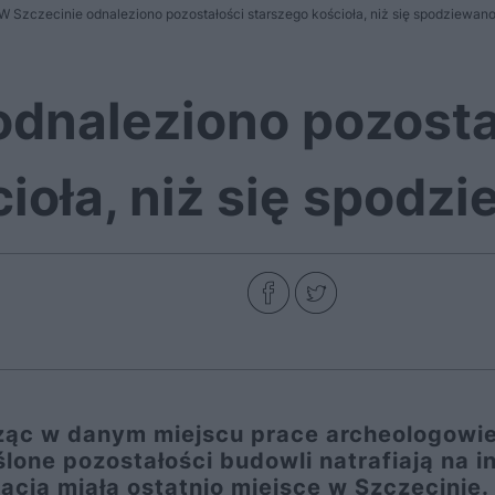
W Szczecinie odnaleziono pozostałości starszego kościoła, niż się spodziewan
odnaleziono pozosta
ioła, niż się spodz
ząc w danym miejscu prace archeologowi
lone pozostałości budowli natrafiają na i
acja miała ostatnio miejsce w Szczecinie.