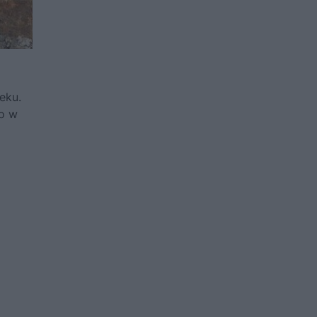
eku.
to w