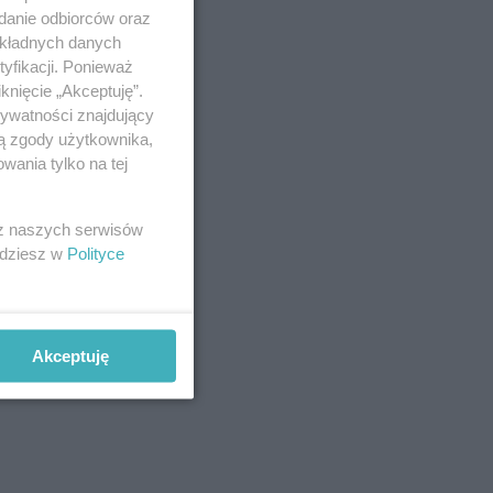
śnie
adanie odbiorców oraz
okładnych danych
yfikacji. Ponieważ
knięcie „Akceptuję”.
rywatności znajdujący
ją zgody użytkownika,
wania tylko na tej
 z naszych serwisów
jdziesz w
Polityce
Akceptuję