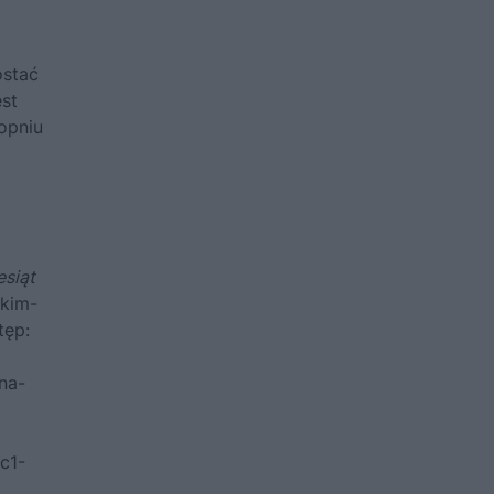
ostać
st
opniu
esiąt
skim-
tęp:
/na-
c1-