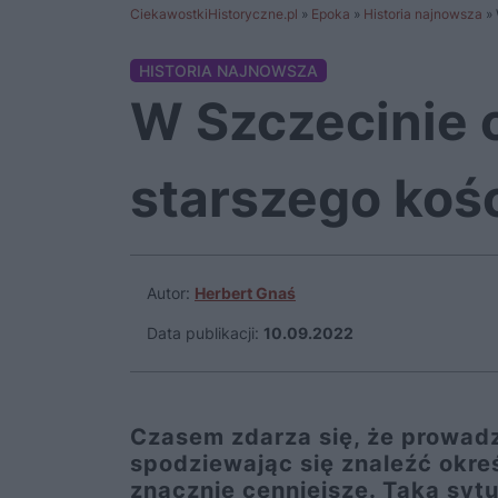
CiekawostkiHistoryczne.pl
»
Epoka
»
Historia najnowsza
»
HISTORIA NAJNOWSZA
W Szczecinie 
starszego kośc
Autor:
Herbert Gnaś
Data publikacji:
10.09.2022
Czasem zdarza się, że prowad
spodziewając się znaleźć okreś
znacznie cenniejsze. Taka sytu