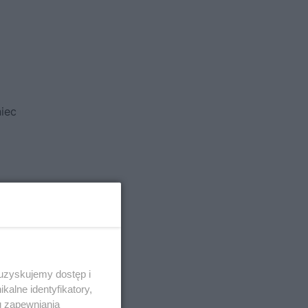
iec
 Matka
 uzyskujemy dostęp i
alne identyfikatory,
ere
,
u zapewniania