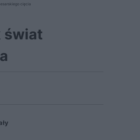
cesarskiego cięcia
 świat
ia
ały