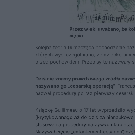
Przez wieki uważano, że kob
cięcia
Kolejna teoria tłumacząca pochodzenie naz
których wyszczególniono, że dziecko umiera
przed pochówkiem. Przepisy te nazywały s
Dziś nie znamy prawdziwego źródła nazwy
nazywano go „cesarską operacją”.
Francusk
nazwał procedurę po raz pierwszy cesarski
Książkę Guillimeau o 17 lat wyprzedziło wy
(krytykowanego aż do dziś za nienaukowe 
stosowania procedury na żywych kobietach,
Nazywał cięcie
„enfantement césarien”, czy