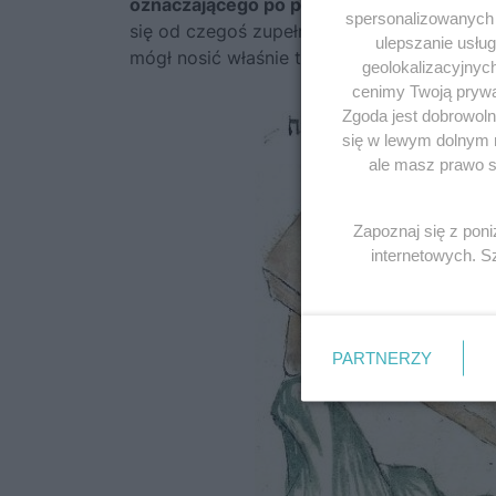
oznaczającego po prostu cięcie.
Tymczasem
spersonalizowanych r
się od czegoś zupełnie innego: słowa
cesar
ulepszanie usłu
mógł nosić właśnie taką fryzurę.
geolokalizacyjnyc
cenimy Twoją prywat
Zgoda jest dobrowoln
się w lewym dolnym 
ale masz prawo sp
Zapoznaj się z pon
internetowych. 
PARTNERZY