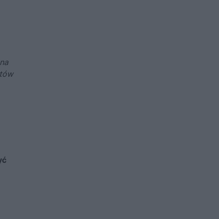
 na
stów
yć