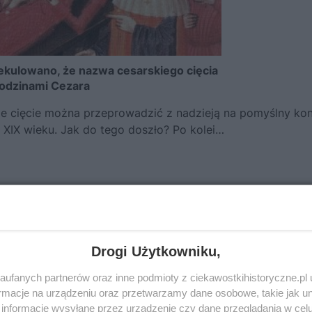
pekulowano, że nazwa cesarskiego cięcia
rodzinami Cezara
ie cięcie można przeprowadzić z nadzieją na pomyślny kon
w XIX wieku. Jak do tego doszło? Po kolei…
ną kwestię nazwy.
Ludzie spekulują, że pochodzi ona od
 Cezar.
Ta legenda była podtrzymywana przez Pliniusza
kże zdaniem naukowców wydaje się mało prawdopodobna.
Drogi Użytkowniku,
iemalże niemożliwe.
ufanych partnerów oraz inne podmioty z ciekawostkihistoryczne.pl
macje na urządzeniu oraz przetwarzamy dane osobowe, takie jak unik
„cesarskie” jest zmieniona forma łacińskiego słowa
caed
informacje wysyłane przez urządzenie czy dane przeglądania w cel