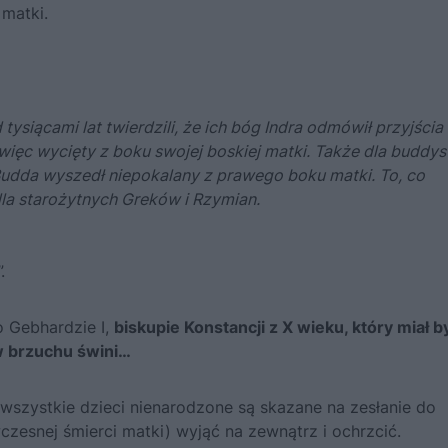
 matki.
ysiącami lat twierdzili, że ich bóg Indra odmówił przyjścia
więc wycięty z boku swojej boskiej matki. Także dla buddy
Budda wyszedł niepokalany z prawego boku matki. To, co
la starożytnych Greków i Rzymian.
.
 Gebhardzie I,
biskupie Konstancji z X wieku, który miał b
w brzuchu świni…
 wszystkie dzieci nienarodzone są skazane na zesłanie do
czesnej śmierci matki) wyjąć na zewnątrz i ochrzcić.