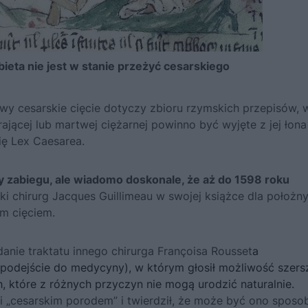
ieta nie jest w stanie przeżyć cesarskiego
wy cesarskie cięcie dotyczy zbioru rzymskich przepisów, 
jącej lub martwej ciężarnej powinno być wyjęte z jej łona
ię Lex Caesarea.
 zabiegu, ale wiadomo doskonale, że aż do 1598 roku
i chirurg Jacques Guillimeau w swojej książce dla położn
m cięciem.
danie traktatu innego chirurga Françoisa Rousset
a
podejście do medycyny), w którym głosił możliwość szer
 które z różnych przyczyn nie mogą urodzić naturalnie.
li „cesarskim porodem” i twierdził, że może być ono spos