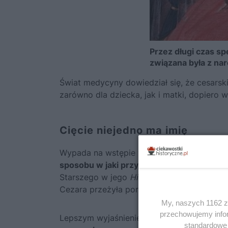
Przez długi czas s
związana była z na
Świat medycyny dowiedział się, że cesarsk
zarówno dla dziecka, jak i matki, dopiero 
Cięcie niejedno ma imię
Wypada na wstępie wyjaśnić problematycz
sposobu w jaki przyszedł na świat Juliusz
Starszego w jego
Historia Naturalis
, jedna
Cezara przeżyła poród, co było wówczas n
My, naszych 1162 za
przechowujemy infor
Lepszym wyjaśnieniem pochodzenia słowa
standardowe 