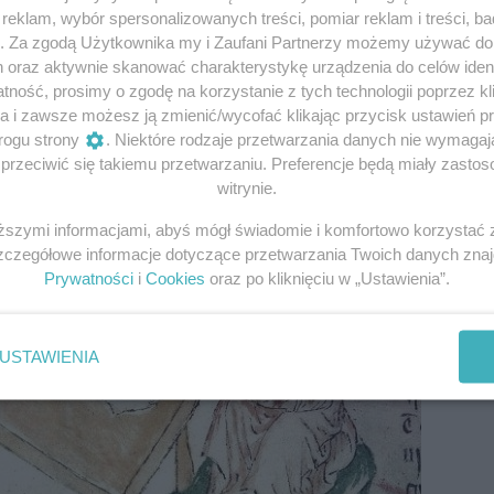
, pochodzenie imienia Cezar (Caesar) prawdopodobnie w
eklam, wybór spersonalizowanych treści, pomiar reklam i treści, b
ies
, oznaczającego długie włosy. Jeden z przodków Cezar
g. Za zgodą Użytkownika my i Zaufani Partnerzy możemy używać d
h oraz aktywnie skanować charakterystykę urządzenia do celów ident
ność, prosimy o zgodę na korzystanie z tych technologii poprzez kli
a i zawsze możesz ją zmienić/wycofać klikając przycisk ustawień p
rogu strony
. Niektóre rodzaje przetwarzania danych nie wymaga
rzeciwić się takiemu przetwarzaniu. Preferencje będą miały zastoso
witrynie.
iższymi informacjami, abyś mógł świadomie i komfortowo korzystać
Szczegółowe informacje dotyczące przetwarzania Twoich danych zna
Prywatności
i
Cookies
oraz po kliknięciu w „Ustawienia”.
USTAWIENIA