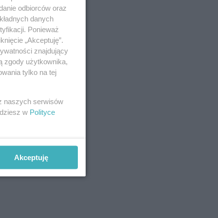
zięło
adanie odbiorców oraz
a
okładnych danych
yfikacji. Ponieważ
knięcie „Akceptuję”.
rywatności znajdujący
ją zgody użytkownika,
wania tylko na tej
 z naszych serwisów
jdziesz w
Polityce
Akceptuję