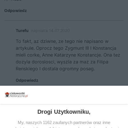
Odpowiedz
Turefu
napisał/a 14.07.2020
To fakt, az dziwne, ze tego nie napisano w
artykule. Oprocz tego Zygmunt III I Konstancja
mieli corke, Anne Katarzyne Konstancje. Ona tez
dozyla doroslosci, wyszla za maz za Filipa
Renskiego I dostala ogromny posag.
Odpowiedz
Kama
napisał/a 05.09.2020
Drogi Użytkowniku,
Czternaścioro dzieci miał Król Polski August III Sas i
jego żona Królowa Polski Maria Józefa z dynastii
My, naszych 1162 zaufanych partnerów oraz inne