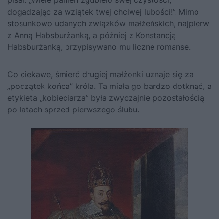
pisał: „Wiele panien zgubieło swej czystości,
dogadzając za wziątek twej chciwej lubości!”. Mimo
stosunkowo udanych związków małżeńskich, najpierw
z Anną Habsburżanką, a później z Konstancją
Habsburżanką, przypisywano mu liczne romanse.
Co ciekawe, śmierć drugiej małżonki uznaje się za
„początek końca” króla. Ta miała go bardzo dotknąć, a
etykieta „kobieciarza” była zwyczajnie pozostałością
po latach sprzed pierwszego ślubu.