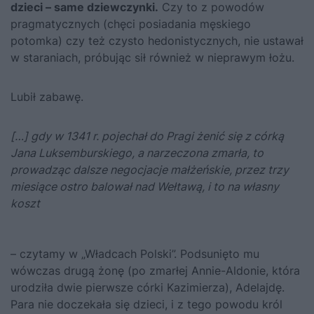
dzieci – same dziewczynki.
Czy to z powodów
pragmatycznych (chęci posiadania męskiego
potomka) czy też czysto hedonistycznych, nie ustawał
w staraniach, próbując sił również w nieprawym łożu.
Lubił zabawę.
[…] gdy w 1341 r. pojechał do Pragi żenić się z córką
Jana Luksemburskiego, a narzeczona zmarła, to
prowadząc dalsze negocjacje małżeńskie, przez trzy
miesiące ostro balował nad Wełtawą, i to na własny
koszt
– czytamy w „Władcach Polski”. Podsunięto mu
wówczas drugą żonę (po zmarłej Annie-Aldonie, która
urodziła dwie pierwsze córki Kazimierza), Adelajdę.
Para nie doczekała się dzieci, i z tego powodu król