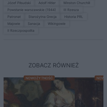
Józef Piłsudski
Adolf Hitler
Winston Churchill
Powstanie warszawskie (1944)
III Rzesza
patronat
Starożytna Grecja
Historia PRL
Majowie
sanacja
Wikingowie
II Rzeczpospolita
ZOBACZ RÓWNIEŻ
NOWOŻYTNOŚĆ
NOWO