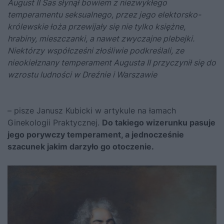
August II Sas słynął bowiem z niezwykłego
temperamentu seksualnego, przez jego elektorsko-
królewskie łoża przewijały się nie tylko księżne,
hrabiny, mieszczanki, a nawet zwyczajne plebejki.
Niektórzy współcześni złośliwie podkreślali, ze
nieokiełznany temperament Augusta II przyczynił się do
wzrostu ludności w Dreźnie i Warszawie
– pisze Janusz Kubicki w artykule na łamach
Ginekologii Praktycznej.
Do takiego wizerunku pasuje
jego porywczy temperament, a jednocześnie
szacunek jakim darzyło go otoczenie.