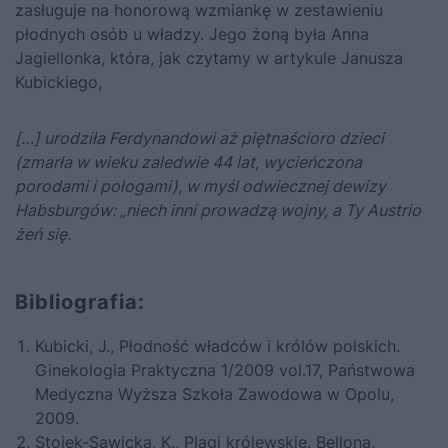
zasługuje na honorową wzmiankę w zestawieniu
płodnych osób u władzy. Jego żoną była Anna
Jagiellonka, która, jak czytamy w artykule Janusza
Kubickiego,
[…] urodziła Ferdynandowi aż piętnaścioro dzieci
(zmarła w wieku zaledwie 44 lat, wycieńczona
porodami i połogami), w myśl odwiecznej dewizy
Habsburgów: „niech inni prowadzą wojny, a Ty Austrio
żeń się.
Bibliografia:
Kubicki, J., Płodność władców i królów polskich.
Ginekologia Praktyczna 1/2009 vol.17, Państwowa
Medyczna Wyższa Szkoła Zawodowa w Opolu,
2009.
Stojek-Sawicka, K.,
Plagi królewskie
. Bellona,