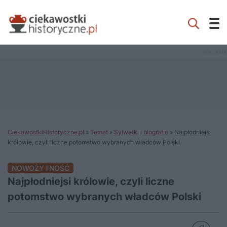
CiekawostkiHistoryczne.pl
»
Temat
»
Sylwetki i biografie
»
Najpłodniejsi
królowie, czyli liczne potomstwo wybranych władców Polski
NOWOŻYTNOŚĆ
Najpłodniejsi królowie, czyli liczne
potomstwo wybranych władców Polski