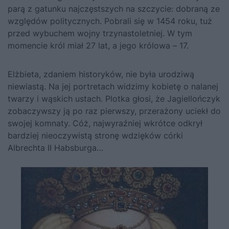
parą z gatunku najczęstszych na szczycie: dobraną ze
względów politycznych. Pobrali się w 1454 roku, tuż
przed wybuchem wojny trzynastoletniej. W tym
momencie król miał 27 lat, a jego królowa – 17.
Elżbieta, zdaniem historyków, nie była urodziwą
niewiastą.
Na jej portretach widzimy kobietę o nalanej
twarzy i wąskich ustach. Plotka głosi, że Jagiellończyk
zobaczywszy ją po raz pierwszy, przerażony uciekł do
swojej komnaty. Cóż, najwyraźniej wkrótce odkrył
bardziej nieoczywistą stronę wdzięków córki
Albrechta II Habsburga…