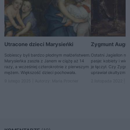
Utracone dzieci Marysieńki
Zygmunt August
Sobiescy byli bardzo płodnym małżeństwem.
Ostatni Jagiellon na 
Marysieńka zaszła z Janem w ciążę aż 14
pasje: kobiety i wie
razy, a wcześniej czterokrotnie z pierwszym
je łączył. Czy Zygm
mężem. Większość dzieci pochowała.
uprawiał okultyzm?
9 lutego 2025 | Autorzy:
Maria Procner
2 listopada 2022 | A