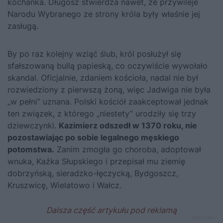
kochanka. Długosz stwierdza nawet, że przywileje
Narodu Wybranego ze strony króla były właśnie jej
zasługą.
By po raz kolejny wziąć ślub, król posłużył się
sfałszowaną bullą papieską, co oczywiście wywołało
skandal. Oficjalnie, zdaniem kościoła, nadal nie był
rozwiedziony z pierwszą żoną, więc Jadwiga nie była
„w pełni” uznana. Polski kościół zaakceptował jednak
ten związek, z którego „niestety” urodziły się trzy
dziewczynki.
Kazimierz odszedł w 1370 roku, nie
pozostawiając po sobie legalnego męskiego
potomstwa.
Zanim zmogła go choroba, adoptował
wnuka, Kaźka Słupskiego i przepisał mu ziemię
dobrzyńską, sieradzko-łęczycką, Bydgoszcz,
Kruszwicę, Wielatowo i Wałcz.