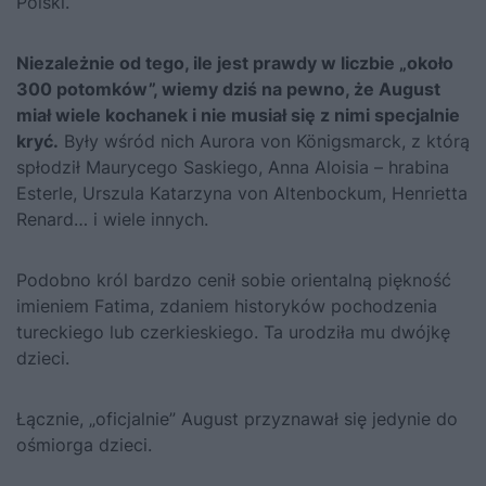
Polski.
Niezależnie od tego, ile jest prawdy w liczbie „około
300 potomków”, wiemy dziś na pewno, że August
miał wiele kochanek i nie musiał się z nimi specjalnie
kryć.
Były wśród nich Aurora von Königsmarck, z którą
spłodził Maurycego Saskiego, Anna Aloisia – hrabina
Esterle, Urszula Katarzyna von Altenbockum, Henrietta
Renard… i wiele innych.
Podobno król bardzo cenił sobie orientalną piękność
imieniem Fatima, zdaniem historyków pochodzenia
tureckiego lub
czerkieskiego
. Ta urodziła mu dwójkę
dzieci.
Łącznie, „oficjalnie” August przyznawał się jedynie do
ośmiorga dzieci.