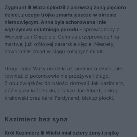
Zygmunt III Waza spłodził z pierwszą żoną pięcioro
dzieci, z czego trójka zmarła jeszcze w okresie
niemowlęcym. Anna była schorowana i nie
wytrzymała ostatniego porodu
– sprowadzony z
Wenecji Jan Chrzciciel Gemnua przeprowadził na
martwej już królowej cesarskie cięcie. Niestety,
noworodek zmarł w ciągu kolejnych minut.
Druga żona Wazy urodziła aż siedmioro dzieci, ale
również ci potomkowie nie przeżywali długo.
Z obu związków dorosłości dotrwali Jak Kazimierz,
późniejszy król Polski, a także Jan Albert, biskup
krakowski oraz Karol Ferdynand, biskup płocki.
Kazimierz bez syna
Król Kazimierz III Wielki miał cztery żony i piątkę