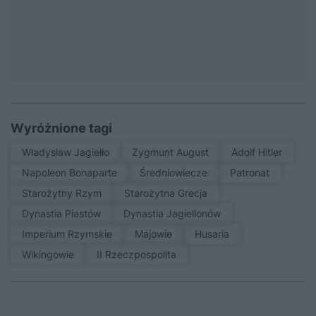
Wyróżnione tagi
Władysław Jagiełło
Zygmunt August
Adolf Hitler
Napoleon Bonaparte
średniowiecze
patronat
Starożytny Rzym
Starożytna Grecja
Dynastia Piastów
Dynastia Jagiellonów
Imperium Rzymskie
Majowie
Husaria
Wikingowie
II Rzeczpospolita