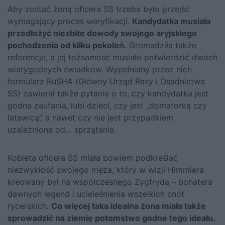
Aby zostać żoną oficera SS trzeba było przejść
wymagający proces weryfikacji.
Kandydatka musiała
przedłożyć niezbite dowody swojego aryjskiego
pochodzenia od kilku pokoleń.
Gromadziła także
referencje, a jej tożsamość musiało potwierdzić dwóch
wiarygodnych świadków. Wypełniany przez nich
formularz RuSHA (Główny Urząd Rasy i Osadnictwa
SS) zawierał także pytania o to, czy kandydatka jest
godna zaufania, lubi dzieci, czy jest „domatorką czy
latawicą”, a nawet czy nie jest przypadkiem
uzależniona od… sprzątania.
Kobieta oficera SS miała bowiem podkreślać
niezwykłość swojego męża, który w wizji Himmlera
kreowany był na współczesnego Zygfryda – bohatera
dawnych legend i ucieleśnienia wszelkich cnót
rycerskich.
Co więcej taka idealna żona miała także
sprowadzić na ziemię potomstwo godne tego ideału.