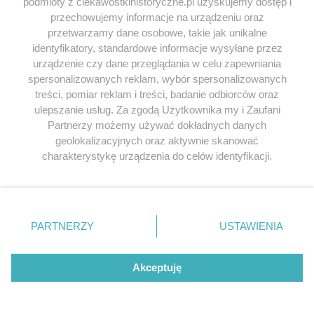
podmioty z ciekawostkihistoryczne.pl uzyskujemy dostęp i
administrator
25.06.2020
przechowujemy informacje na urządzeniu oraz
Bardzo się cieszymy i zachęcamy do lektury
przetwarzamy dane osobowe, takie jak unikalne
identyfikatory, standardowe informacje wysyłane przez
książki „Dwie twarze”.
urządzenie czy dane przeglądania w celu zapewniania
Odpowiedz
spersonalizowanych reklam, wybór spersonalizowanych
treści, pomiar reklam i treści, badanie odbiorców oraz
ulepszanie usług. Za zgodą Użytkownika my i Zaufani
Partnerzy możemy używać dokładnych danych
geolokalizacyjnych oraz aktywnie skanować
Jeśli chcesz zgłosić
literówkę lub błąd ortograficzny
charakterystykę urządzenia do celów identyfikacji.
kliknij TUTAJ
.
Ponieważ cenimy Twoją prywatność, prosimy o zgodę na
korzystanie z tych technologii poprzez kliknięcie
„Akceptuję”. Zgoda jest dobrowolna i zawsze możesz ją
Przeglądaj książki historyczne w
zmienić/wycofać klikając przycisk ustawień prywatności
najlepszych cenach
PARTNERZY
USTAWIENIA
znajdujący się w lewym dolnym rogu strony
. Niektóre
rodzaje przetwarzania danych nie wymagają zgody
użytkownika, ale masz prawo sprzeciwić się takiemu
Akceptuję
Odkryj najciekawsze książki historyczne w atrakcyjnych cenach. Sekcja
przetwarzaniu. Preferencje będą miały zastosowania tylko
powstała we współpracy z Lubimyczytac.pl, największą społecznością
miłośników literatury w Polsce – dzięki temu możesz wybierać spośród
na tej witrynie.
tytułów najwyżej ocenianych przez czytelników.