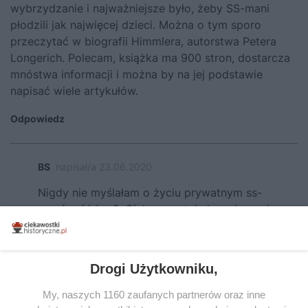
wybrzydzanie i najważniejsze było, żeby SS-mani
płodzili jak najwięcej dzieci. Można o tym sporo
przeczytać w biografii Himmlera, autorstwa Petera
Longerich. Polecam, książka ma 900 stron, dostarcza
mnóstwa informacji i można by na jej podstawie
napisać wiele artykułów.
Odpowiedz
BS
napisał/a 23.06.2020
Nigdy nie myślałam o życiu prywatnym ss-
manówni i żon?. Ciekawy artykuł, zachęca do
pogłębienia tematu
Odpowiedz
Drogi Użytkowniku,
My, naszych 1160 zaufanych partnerów oraz inne
Członek redakcji
| administrator
napisał/a