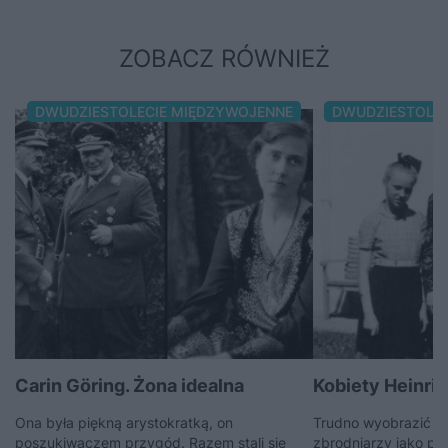
ZOBACZ RÓWNIEŻ
DWUDZIESTOLECIE MIĘDZYWOJENNE
DWUDZIESTOLE
Carin Göring. Żona idealna
Kobiety Heinri
Ona była piękną arystokratką, on
Trudno wyobrazić so
poszukiwaczem przygód. Razem stali się
zbrodniarzy jako pa