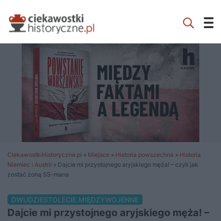
CiekawostkiHistoryczne.pl
»
Miejsce
»
Historia powszechna
»
Historia
Niemiec i Austrii
»
Dajcie mi przystojnego aryjskiego męża! – czyli jak
zostać żoną SS-mana
DWUDZIESTOLECIE MIĘDZYWOJENNE
Dajcie mi przystojnego aryjskiego męża! –