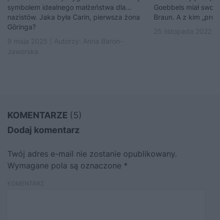
symbolem idealnego małżeństwa dla...
Goebbels miał swoją 
nazistów. Jaka była Carin, pierwsza żona
Braun. A z kim „prow
Göringa?
25 listopada 2022 |
9 maja 2025 | Autorzy:
Anna Baron-
Jaworska
KOMENTARZE
(5)
Dodaj komentarz
Twój adres e-mail nie zostanie opublikowany.
Wymagane pola są oznaczone
*
KOMENTARZ