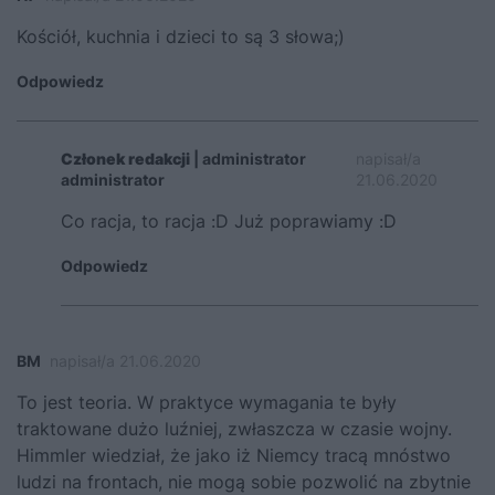
Kościół, kuchnia i dzieci to są 3 słowa;)
Odpowiedz
Członek redakcji
| administrator
napisał/a
administrator
21.06.2020
Co racja, to racja :D Już poprawiamy :D
Odpowiedz
BM
napisał/a 21.06.2020
To jest teoria. W praktyce wymagania te były
traktowane dużo luźniej, zwłaszcza w czasie wojny.
Himmler wiedział, że jako iż Niemcy tracą mnóstwo
ludzi na frontach, nie mogą sobie pozwolić na zbytnie