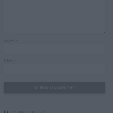
NAZWA
*
E-MAIL
*
H7
napisał/a 21.06.2020