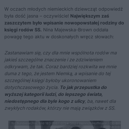
W oczach młodych niemieckich dziewcząt odpowiedź
była dość jasna – oczywiście!
Największym zaś
zaszczytem było wpisanie nowopowstałej rodziny do
księgi rodów SS.
Nina Majewska-Brown oddała
powagę tego aktu w doskonałych wręcz słowach:
Zastanawiam się, czy dla mnie wspólnota rodów ma
jakieś szczególne znaczenie i ze zdziwieniem
odkrywam, że tak. Coraz bardziej rozkwita we mnie
duma z tego, że jestem Niemką, a wpisanie do tej
szczególnej księgi byłoby ukoronowaniem
dotychczasowego życia.
To jak przepustka do
wyższej kategorii ludzi, do lepszego świata,
niedostępnego dla byle kogo z ulicy
, ba, nawet dla
zwykłych rodaków, którzy nie mają związków z SS.
fot.Bundesarchiv, Bild 183-1987-0724-502 / Heinrich Hoffmann / CC-BY-
SA 3.0