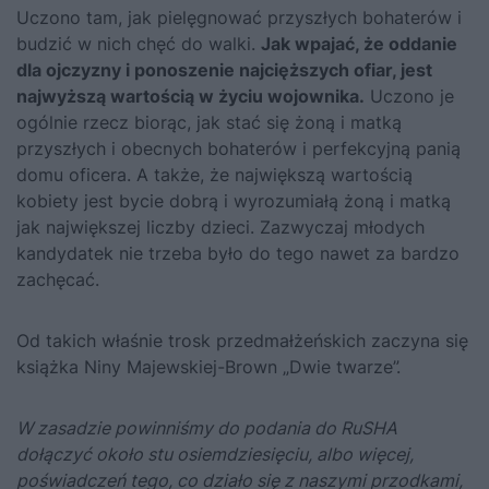
Uczono tam, jak pielęgnować przyszłych bohaterów i
budzić w nich chęć do walki.
Jak wpajać, że oddanie
dla ojczyzny i ponoszenie najcięższych ofiar, jest
najwyższą wartością w życiu wojownika.
Uczono je
ogólnie rzecz biorąc, jak stać się żoną i matką
przyszłych i obecnych bohaterów i perfekcyjną panią
domu oficera. A także, że największą wartością
kobiety jest bycie dobrą i wyrozumiałą żoną i matką
jak największej liczby dzieci. Zazwyczaj młodych
kandydatek nie trzeba było do tego nawet za bardzo
zachęcać.
Od takich właśnie trosk przedmałżeńskich zaczyna się
książka Niny Majewskiej-Brown „Dwie twarze”.
W zasadzie powinniśmy do podania do RuSHA
dołączyć około stu osiemdziesięciu, albo więcej,
poświadczeń tego, co działo się z naszymi przodkami,