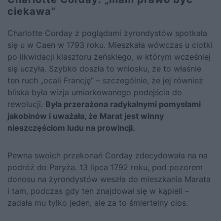
ciekawa”
Charlotte Corday z poglądami żyrondystów spotkała
się u w Caen w 1793 roku. Mieszkała wówczas u ciotki
po likwidacji klasztoru żeńskiego, w którym wcześniej
się uczyła. Szybko doszła to wniosku, że to właśnie
ten ruch „ocali Francję” – szczególnie, że jej również
bliska była wizja umiarkowanego podejścia do
rewolucji.
Była przerażona radykalnymi pomysłami
jakobinów i uważała, że Marat jest winny
nieszczęściom ludu na prowincji.
Pewna swoich przekonań Corday zdecydowała na na
podróż do Paryża. 13 lipca 1792 roku, pod pozorem
donosu na żyrondystów weszła do mieszkania Marata
i tam, podczas gdy ten znajdował się w kąpieli –
zadała mu tylko jeden, ale za to śmiertelny cios.