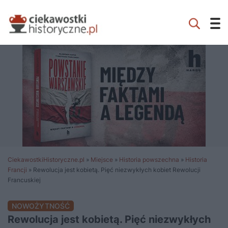
CiekawostkiHistoryczne.pl
»
Miejsce
»
Historia powszechna
»
Historia
Francji
»
Rewolucja jest kobietą. Pięć niezwykłych kobiet Rewolucji
Francuskiej
NOWOŻYTNOŚĆ
Rewolucja jest kobietą. Pięć niezwykłych