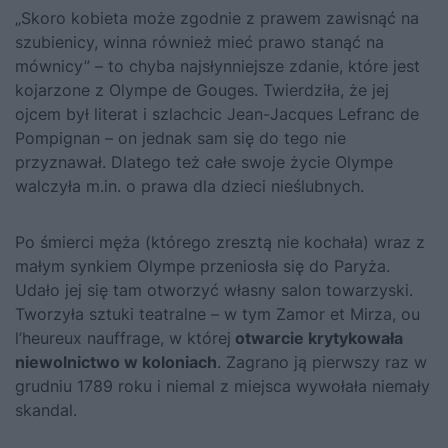
„Skoro kobieta może zgodnie z prawem zawisnąć na
szubienicy, winna również mieć prawo stanąć na
mównicy” – to chyba najsłynniejsze zdanie, które jest
kojarzone z Olympe de Gouges. Twierdziła, że jej
ojcem był literat i szlachcic Jean-Jacques Lefranc de
Pompignan – on jednak sam się do tego nie
przyznawał. Dlatego też całe swoje życie Olympe
walczyła m.in. o prawa dla dzieci nieślubnych.
Po śmierci męża (którego zresztą nie kochała) wraz z
małym synkiem Olympe przeniosła się do Paryża.
Udało jej się tam otworzyć własny salon towarzyski.
Tworzyła sztuki teatralne – w tym Zamor et Mirza, ou
l’heureux nauffrage, w której
otwarcie krytykowała
niewolnictwo w koloniach
. Zagrano ją pierwszy raz w
grudniu 1789 roku i niemal z miejsca wywołała niemały
skandal.