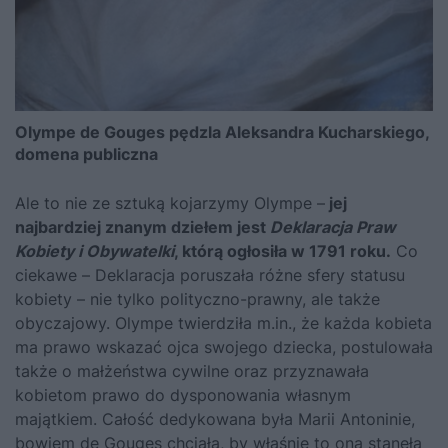
Olympe de Gouges pędzla Aleksandra Kucharskiego,
domena publiczna
Ale to nie ze sztuką kojarzymy Olympe –
jej
najbardziej znanym dziełem jest
Deklaracja Praw
Kobiety i Obywatelki
, którą ogłosiła w 1791 roku.
Co
ciekawe – Deklaracja poruszała różne sfery statusu
kobiety – nie tylko polityczno-prawny, ale także
obyczajowy. Olympe twierdziła m.in., że każda kobieta
ma prawo wskazać ojca swojego dziecka, postulowała
także o małżeństwa cywilne oraz przyznawała
kobietom prawo do dysponowania własnym
majątkiem. Całość dedykowana była Marii Antoninie,
bowiem de Gouges chciała, by właśnie to ona stanęła