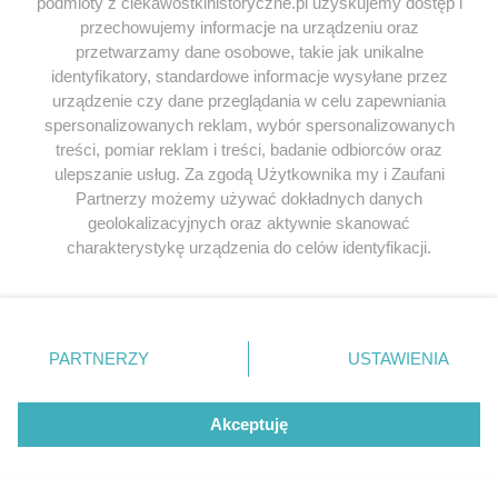
podmioty z ciekawostkihistoryczne.pl uzyskujemy dostęp i
the French Revolution, „Groniek: Gronings historisch
przechowujemy informacje na urządzeniu oraz
tijdschrift” 2013, nr 197, s. 405-417.
przetwarzamy dane osobowe, takie jak unikalne
Wilson K.M., An Encyclopedia of Continental Women
identyfikatory, standardowe informacje wysyłane przez
urządzenie czy dane przeglądania w celu zapewniania
Writers, Garland Pub., New York 1991;
spersonalizowanych reklam, wybór spersonalizowanych
Wysłobocki T., Obywatelki. Kobiety w przestrzeni
treści, pomiar reklam i treści, badanie odbiorców oraz
publicznej we Francji przełomu wieków XVIII i XIX,
ulepszanie usług. Za zgodą Użytkownika my i Zaufani
wyd. Universitas, Kraków 2014;
Partnerzy możemy używać dokładnych danych
Stomma L., Dominik T., , Kobiet czar…,
geolokalizacyjnych oraz aktywnie skanować
Wydawnictwo Książkowe Twój Styl, Warszawa
charakterystykę urządzenia do celów identyfikacji.
2000
Ponieważ cenimy Twoją prywatność, prosimy o zgodę na
korzystanie z tych technologii poprzez kliknięcie
„Akceptuję”. Zgoda jest dobrowolna i zawsze możesz ją
zmienić/wycofać klikając przycisk ustawień prywatności
PARTNERZY
USTAWIENIA
znajdujący się w lewym dolnym rogu strony
. Niektóre
rodzaje przetwarzania danych nie wymagają zgody
użytkownika, ale masz prawo sprzeciwić się takiemu
Akceptuję
przetwarzaniu. Preferencje będą miały zastosowania tylko
na tej witrynie.