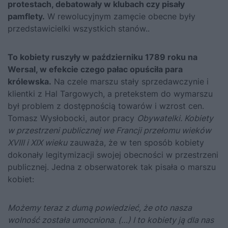
protestach, debatowały w klubach czy pisały
pamflety.
W rewolucyjnym zamęcie obecne były
przedstawicielki wszystkich stanów..
To kobiety ruszyły w październiku 1789 roku na
Wersal, w efekcie czego pałac opuściła para
królewska.
Na czele marszu stały sprzedawczynie i
klientki z Hal Targowych, a pretekstem do wymarszu
był problem z dostępnością towarów i wzrost cen.
Tomasz Wysłobocki, autor pracy
Obywatelki. Kobiety
w przestrzeni publicznej we Francji przełomu wieków
XVIII i XIX wieku
zauważa, że w ten sposób kobiety
dokonały legitymizacji swojej obecności w przestrzeni
publicznej. Jedna z obserwatorek tak pisała o marszu
kobiet:
Możemy teraz z dumą powiedzieć, że oto nasza
wolność została umocniona. (…) I to kobiety ją dla nas