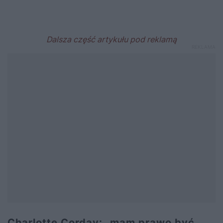
Charlotte Corday: „mam prawo być