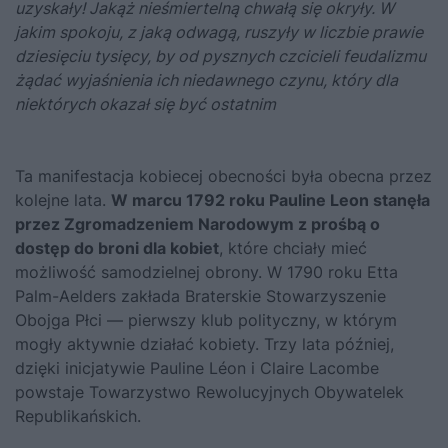
uzyskały! Jakąż nieśmiertelną chwałą się okryły. W
jakim spokoju, z jaką odwagą, ruszyły w liczbie prawie
dziesięciu tysięcy, by od pysznych czcicieli feudalizmu
żądać wyjaśnienia ich niedawnego czynu, który dla
niektórych okazał się być ostatnim
Ta manifestacja kobiecej obecności była obecna przez
kolejne lata.
W marcu 1792 roku Pauline Leon stanęła
przez Zgromadzeniem Narodowym z prośbą o
dostęp do broni dla kobiet
, które chciały mieć
możliwość samodzielnej obrony. W 1790 roku Etta
Palm-Aelders zakłada Braterskie Stowarzyszenie
Obojga Płci — pierwszy klub polityczny, w którym
mogły aktywnie działać kobiety. Trzy lata później,
dzięki inicjatywie Pauline Léon i Claire Lacombe
powstaje Towarzystwo Rewolucyjnych Obywatelek
Republikańskich.