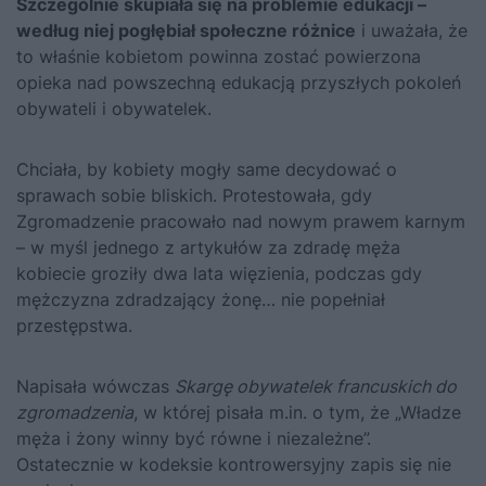
Szczególnie skupiała się na problemie edukacji –
według niej pogłębiał społeczne różnice
i uważała, że
to właśnie kobietom powinna zostać powierzona
opieka nad powszechną edukacją przyszłych pokoleń
obywateli i obywatelek.
Chciała, by kobiety mogły same decydować o
sprawach sobie bliskich. Protestowała, gdy
Zgromadzenie pracowało nad nowym prawem karnym
– w myśl jednego z artykułów za zdradę męża
kobiecie groziły dwa lata więzienia, podczas gdy
mężczyzna zdradzający żonę… nie popełniał
przestępstwa.
Napisała wówczas
Skargę obywatelek francuskich do
zgromadzenia
, w której pisała m.in. o tym, że „Władze
męża i żony winny być równe i niezależne”.
Ostatecznie w kodeksie kontrowersyjny zapis się nie