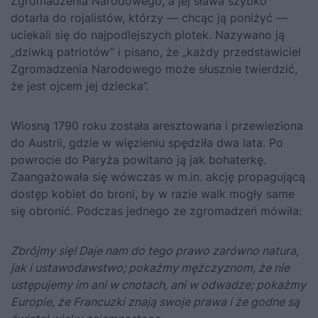
Zgromadzenia Narodowego, a jej sława szybko
dotarła do rojalistów, którzy — chcąc ją poniżyć —
uciekali się do najpodlejszych plotek. Nazywano ją
„dziwką patriotów” i pisano, że „każdy przedstawiciel
Zgromadzenia Narodowego może słusznie twierdzić,
że jest ojcem jej dziecka”.
Wiosną 1790 roku została aresztowana i przewieziona
do Austrii, gdzie w więzieniu spędziła dwa lata. Po
powrocie do Paryża powitano ją jak bohaterkę.
Zaangażowała się wówczas w m.in. akcję propagującą
dostęp kobiet do broni, by w razie walk mogły same
się obronić. Podczas jednego ze zgromadzeń mówiła:
Zbrójmy się! Daje nam do tego prawo zarówno natura,
jak i ustawodawstwo; pokażmy mężczyznom, że nie
ustępujemy im ani w cnotach, ani w odwadze; pokażmy
Europie, że Francuzki znają swoje prawa i że godne są