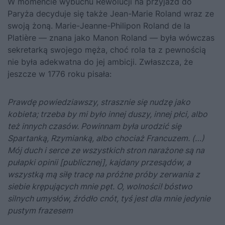
W momencie wybuchu Rewolucji na przyjazd do
Paryża decyduje się także Jean-Marie Roland wraz ze
swoją żoną. Marie-Jeanne-Philipon Roland de la
Platière — znana jako Manon Roland — była wówczas
sekretarką swojego męża, choć rola ta z pewnością
nie była adekwatna do jej ambicji. Zwłaszcza, że
jeszcze w 1776 roku pisała:
Prawdę powiedziawszy, strasznie się nudzę jako
kobieta; trzeba by mi było innej duszy, innej płci, albo
też innych czasów. Powinnam była urodzić się
Spartanką, Rzymianką, albo chociaż Francuzem. (…)
Mój duch i serce ze wszystkich stron narażone są na
pułapki opinii [publicznej], kajdany przesądów, a
wszystką mą siłę tracę na próżne próby zerwania z
siebie krępujących mnie pęt. O, wolności! bóstwo
silnych umysłów, źródło cnót, tyś jest dla mnie jedynie
pustym frazesem