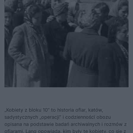
„Kobiety z bloku 10”
to historia ofiar, katów,
sadystycznych „operacji” i codzienności obozu
opisana na podstawie badań archiwalnych i rozmów z
ofiarami. Lang opowiada, kim były te kobiety, co się z