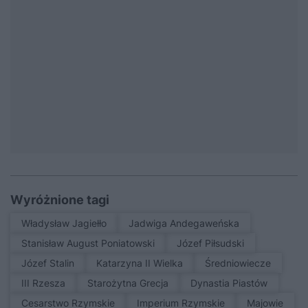
Wyróżnione tagi
Władysław Jagiełło
Jadwiga Andegaweńska
Stanisław August Poniatowski
Józef Piłsudski
Józef Stalin
Katarzyna II Wielka
średniowiecze
III Rzesza
Starożytna Grecja
Dynastia Piastów
Cesarstwo Rzymskie
Imperium Rzymskie
Majowie