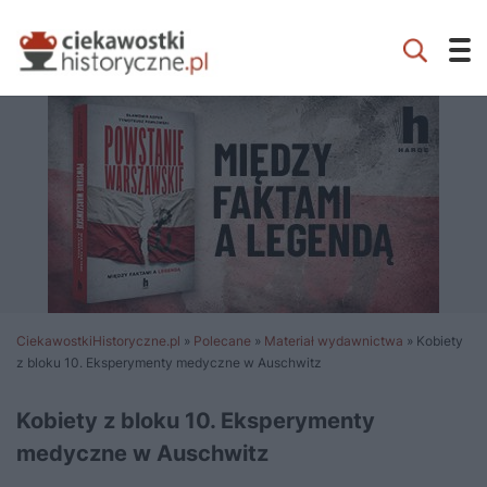
CiekawostkiHistoryczne.pl
»
Polecane
»
Materiał wydawnictwa
»
Kobiety
z bloku 10. Eksperymenty medyczne w Auschwitz
Kobiety z bloku 10. Eksperymenty
medyczne w Auschwitz