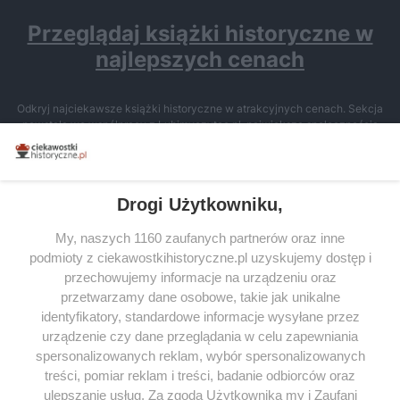
Przeglądaj książki historyczne w
najlepszych cenach
Odkryj najciekawsze książki historyczne w atrakcyjnych cenach. Sekcja
powstała we współpracy z Lubimyczytac.pl, największą społecznością
miłośników literatury w Polsce – dzięki temu możesz wybierać spośród
tytułów najwyżej ocenianych przez czytelników.
Drogi Użytkowniku,
My, naszych 1160 zaufanych partnerów oraz inne
podmioty z ciekawostkihistoryczne.pl uzyskujemy dostęp i
SERWIS
przechowujemy informacje na urządzeniu oraz
przetwarzamy dane osobowe, takie jak unikalne
SPOŁECZNOŚĆ
identyfikatory, standardowe informacje wysyłane przez
urządzenie czy dane przeglądania w celu zapewniania
WSPÓŁPRACA
spersonalizowanych reklam, wybór spersonalizowanych
KONTAKT
treści, pomiar reklam i treści, badanie odbiorców oraz
ulepszanie usług. Za zgodą Użytkownika my i Zaufani