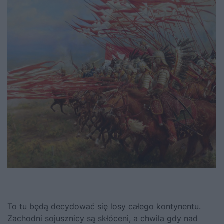
To tu będą decydować się losy całego kontynentu.
Zachodni sojusznicy są skłóceni, a chwila gdy nad