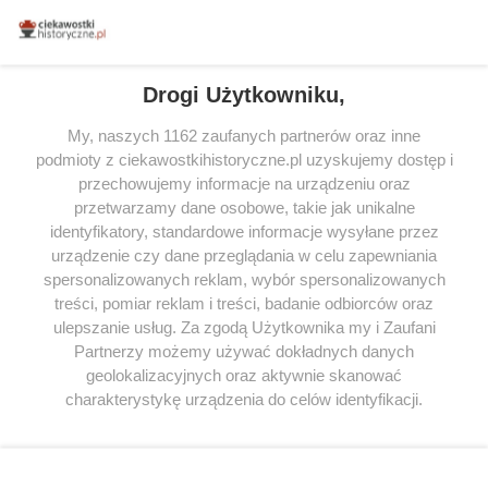
miłośników literatury w Polsce – dzięki temu możesz wybierać spośród
tytułów najwyżej ocenianych przez czytelników.
Drogi Użytkowniku,
My, naszych 1162 zaufanych partnerów oraz inne
podmioty z ciekawostkihistoryczne.pl uzyskujemy dostęp i
SERWIS
przechowujemy informacje na urządzeniu oraz
przetwarzamy dane osobowe, takie jak unikalne
SPOŁECZNOŚĆ
identyfikatory, standardowe informacje wysyłane przez
urządzenie czy dane przeglądania w celu zapewniania
WSPÓŁPRACA
spersonalizowanych reklam, wybór spersonalizowanych
KONTAKT
treści, pomiar reklam i treści, badanie odbiorców oraz
ulepszanie usług. Za zgodą Użytkownika my i Zaufani
Partnerzy możemy używać dokładnych danych
geolokalizacyjnych oraz aktywnie skanować
charakterystykę urządzenia do celów identyfikacji.
ODWIEDŹ RÓWNIEŻ:
Ponieważ cenimy Twoją prywatność, prosimy o zgodę na
korzystanie z tych technologii poprzez kliknięcie
„Akceptuję”. Zgoda jest dobrowolna i zawsze możesz ją