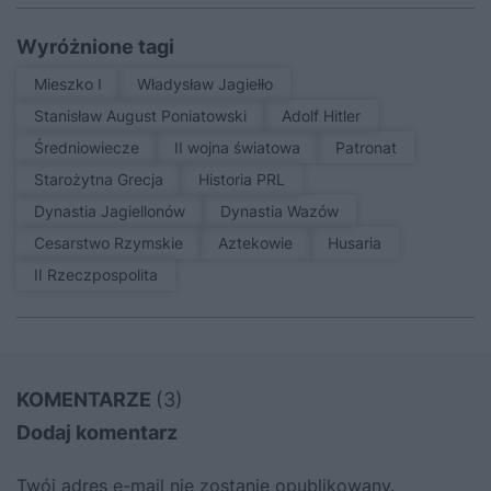
Wyróżnione tagi
Mieszko I
Władysław Jagiełło
Stanisław August Poniatowski
Adolf Hitler
średniowiecze
II wojna światowa
patronat
Starożytna Grecja
Historia PRL
Dynastia Jagiellonów
Dynastia Wazów
Cesarstwo Rzymskie
Aztekowie
Husaria
II Rzeczpospolita
KOMENTARZE
(3)
Dodaj komentarz
Twój adres e-mail nie zostanie opublikowany.