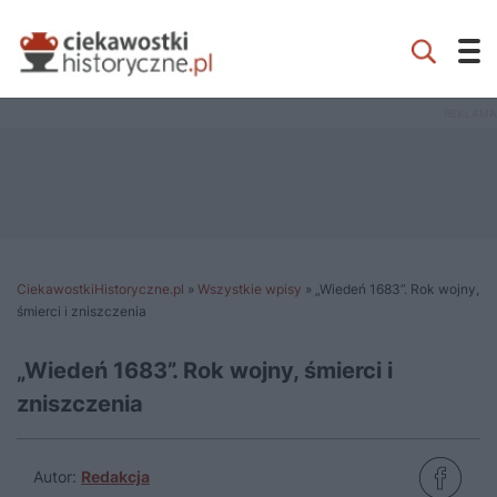
CiekawostkiHistoryczne.pl
»
Wszystkie wpisy
»
„Wiedeń 1683”. Rok wojny,
śmierci i zniszczenia
„Wiedeń 1683”. Rok wojny, śmierci i
zniszczenia
Autor:
Redakcja