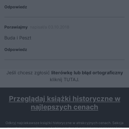
Odpowiedz
Porawiajmy
napisał/a 03.10.2018
Buda i Peszt
Odpowiedz
Jeśli chcesz zgłosić
literówkę lub błąd ortograficzny
kliknij TUTAJ
.
Przeglądaj książki historyczne w
najlepszych cenach
Odkryj najciekawsze książki historyczne w atrakcyjnych cenach. Sekcja
powstała we współpracy z Lubimyczytac.pl, największą społecznością