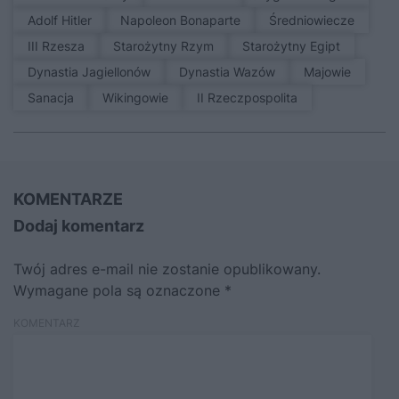
Adolf Hitler
Napoleon Bonaparte
średniowiecze
III Rzesza
Starożytny Rzym
Starożytny Egipt
Dynastia Jagiellonów
Dynastia Wazów
Majowie
sanacja
Wikingowie
II Rzeczpospolita
KOMENTARZE
Dodaj komentarz
Twój adres e-mail nie zostanie opublikowany.
Wymagane pola są oznaczone
*
KOMENTARZ