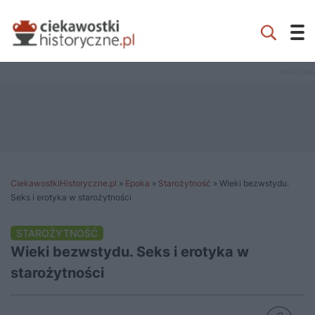
CiekawostkiHistoryczne.pl
»
Epoka
»
Starożytność
»
Wieki bezwstydu.
Seks i erotyka w starożytności
STAROŻYTNOŚĆ
Wieki bezwstydu. Seks i erotyka w
starożytności