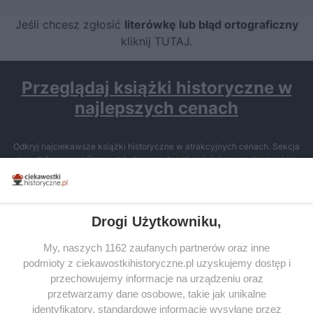
Jeśli chcesz zgłosić
literówkę lub błąd ortograficzny
kliknij TUTAJ
.
Przeglądaj książki historyczne w
najlepszych cenach
Odkryj najciekawsze książki historyczne w atrakcyjnych cenach. Sekcja
powstała we współpracy z Lubimyczytac.pl, największą społecznością
miłośników literatury w Polsce – dzięki temu możesz wybierać spośród
tytułów najwyżej ocenianych przez czytelników.
Drogi Użytkowniku,
My, naszych 1162 zaufanych partnerów oraz inne
podmioty z ciekawostkihistoryczne.pl uzyskujemy dostęp i
SERWIS
przechowujemy informacje na urządzeniu oraz
przetwarzamy dane osobowe, takie jak unikalne
SPOŁECZNOŚĆ
identyfikatory, standardowe informacje wysyłane przez