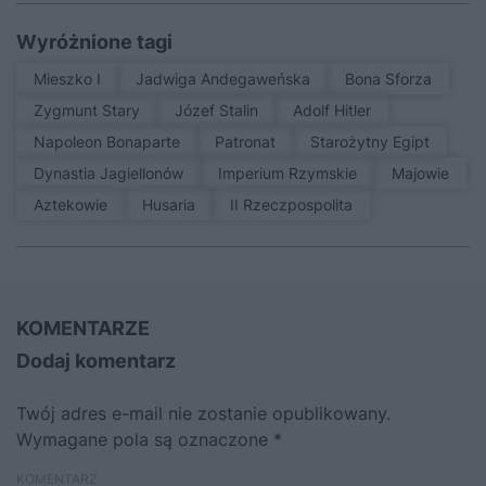
Wyróżnione tagi
Mieszko I
Jadwiga Andegaweńska
Bona Sforza
Zygmunt Stary
Józef Stalin
Adolf Hitler
Napoleon Bonaparte
patronat
Starożytny Egipt
Dynastia Jagiellonów
Imperium Rzymskie
Majowie
Aztekowie
Husaria
II Rzeczpospolita
KOMENTARZE
Dodaj komentarz
Twój adres e-mail nie zostanie opublikowany.
Wymagane pola są oznaczone
*
KOMENTARZ