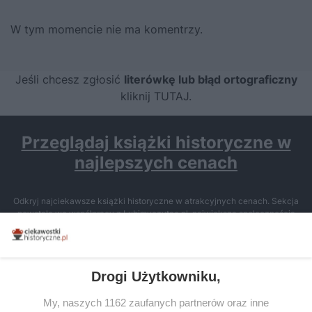
W tym momencie nie ma komentrzy.
Jeśli chcesz zgłosić
literówkę lub błąd ortograficzny
kliknij TUTAJ
.
Przeglądaj książki historyczne w
najlepszych cenach
Odkryj najciekawsze książki historyczne w atrakcyjnych cenach. Sekcja
powstała we współpracy z Lubimyczytac.pl, największą społecznością
miłośników literatury w Polsce – dzięki temu możesz wybierać spośród
tytułów najwyżej ocenianych przez czytelników.
Drogi Użytkowniku,
My, naszych 1162 zaufanych partnerów oraz inne