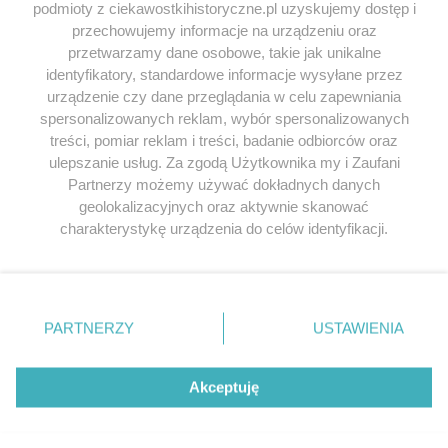
podmioty z ciekawostkihistoryczne.pl uzyskujemy dostęp i
SERWIS
przechowujemy informacje na urządzeniu oraz
przetwarzamy dane osobowe, takie jak unikalne
SPOŁECZNOŚĆ
identyfikatory, standardowe informacje wysyłane przez
urządzenie czy dane przeglądania w celu zapewniania
WSPÓŁPRACA
spersonalizowanych reklam, wybór spersonalizowanych
KONTAKT
treści, pomiar reklam i treści, badanie odbiorców oraz
ulepszanie usług. Za zgodą Użytkownika my i Zaufani
Partnerzy możemy używać dokładnych danych
geolokalizacyjnych oraz aktywnie skanować
charakterystykę urządzenia do celów identyfikacji.
ODWIEDŹ RÓWNIEŻ:
Ponieważ cenimy Twoją prywatność, prosimy o zgodę na
korzystanie z tych technologii poprzez kliknięcie
„Akceptuję”. Zgoda jest dobrowolna i zawsze możesz ją
zmienić/wycofać klikając przycisk ustawień prywatności
PARTNERZY
USTAWIENIA
znajdujący się w lewym dolnym rogu strony
. Niektóre
Lubimyczytac.pl • Największy serwis o
książkach
Twojahistoria.pl • Historia jakiej nie znasz
rodzaje przetwarzania danych nie wymagają zgody
użytkownika, ale masz prawo sprzeciwić się takiemu
Akceptuję
przetwarzaniu. Preferencje będą miały zastosowania tylko
© 2026 CIEKAWOSTKIHISTORYCZNE.PL. ALL RIGHTS
na tej witrynie.
RESERVED.