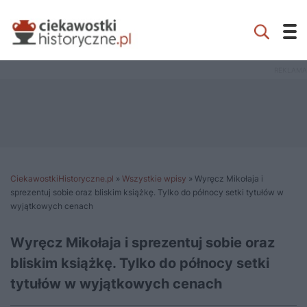
CiekawostkiHistoryczne.pl
»
Wszystkie wpisy
»
Wyręcz Mikołaja i
sprezentuj sobie oraz bliskim książkę. Tylko do północy setki tytułów w
wyjątkowych cenach
Wyręcz Mikołaja i sprezentuj sobie oraz
bliskim książkę. Tylko do północy setki
tytułów w wyjątkowych cenach