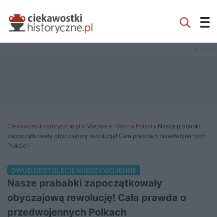
CiekawostkiHistoryczne.pl
»
Miejsce
»
Historia Polski
»
Nasze prababki
zapoczątkowały obyczajową rewolucję! Cała prawda o przedwojennych
Polkach
DWUDZIESTOLECIE MIĘDZYWOJENNE
Nasze prababki zapoczątkowały
obyczajową rewolucję! Cała prawda o
przedwojennych Polkach