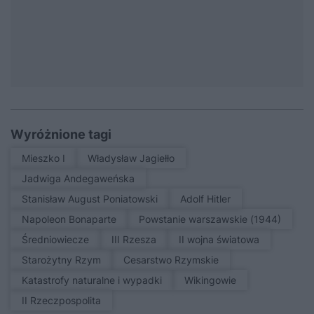
Wyróżnione tagi
Mieszko I
Władysław Jagiełło
Jadwiga Andegaweńska
Stanisław August Poniatowski
Adolf Hitler
Napoleon Bonaparte
Powstanie warszawskie (1944)
średniowiecze
III Rzesza
II wojna światowa
Starożytny Rzym
Cesarstwo Rzymskie
Katastrofy naturalne i wypadki
Wikingowie
II Rzeczpospolita