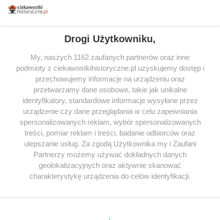
miłośników literatury w Polsce – dzięki temu możesz wybierać spośród
tytułów najwyżej ocenianych przez czytelników.
Drogi Użytkowniku,
My, naszych 1162 zaufanych partnerów oraz inne
podmioty z ciekawostkihistoryczne.pl uzyskujemy dostęp i
SERWIS
przechowujemy informacje na urządzeniu oraz
przetwarzamy dane osobowe, takie jak unikalne
SPOŁECZNOŚĆ
identyfikatory, standardowe informacje wysyłane przez
WSPÓŁPRACA
urządzenie czy dane przeglądania w celu zapewniania
spersonalizowanych reklam, wybór spersonalizowanych
KONTAKT
treści, pomiar reklam i treści, badanie odbiorców oraz
ulepszanie usług. Za zgodą Użytkownika my i Zaufani
Partnerzy możemy używać dokładnych danych
geolokalizacyjnych oraz aktywnie skanować
ODWIEDŹ RÓWNIEŻ:
charakterystykę urządzenia do celów identyfikacji.
Ponieważ cenimy Twoją prywatność, prosimy o zgodę na
korzystanie z tych technologii poprzez kliknięcie
„Akceptuję”. Zgoda jest dobrowolna i zawsze możesz ją
zmienić/wycofać klikając przycisk ustawień prywatności