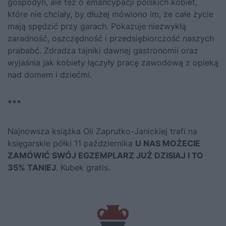
gospodyń, ale też o emancypacji polskich kobiet,
które nie chciały, by dłużej mówiono im, że całe życie
mają spędzić przy garach. Pokazuje niezwykłą
zaradność, oszczędność i przedsiębiorczość naszych
prababć. Zdradza tajniki dawnej gastronomii oraz
wyjaśnia jak kobiety łączyły pracę zawodową z opieką
nad domem i dziećmi.
***
Najnowsza książka Oli Zaprutko-Janickiej trafi na
księgarskie półki 11 października
U NAS MOŻECIE
ZAMÓWIĆ SWÓJ EGZEMPLARZ JUŻ DZISIAJ I TO
35% TANIEJ
. Kubek gratis.