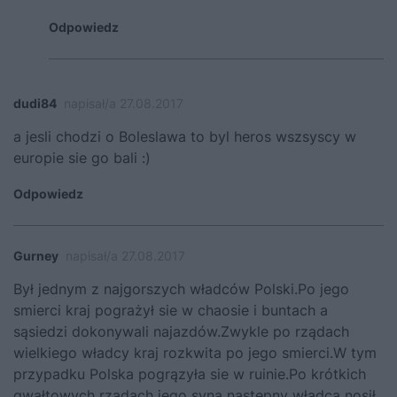
Odpowiedz
dudi84
napisał/a 27.08.2017
a jesli chodzi o Boleslawa to byl heros wszsyscy w
europie sie go bali :)
Odpowiedz
Gurney
napisał/a 27.08.2017
Był jednym z najgorszych władców Polski.Po jego
smierci kraj pograżył sie w chaosie i buntach a
sąsiedzi dokonywali najazdów.Zwykle po rządach
wielkiego władcy kraj rozkwita po jego smierci.W tym
przypadku Polska pogrązyła sie w ruinie.Po krótkich
gwałtowych rządach jego syna następny władca nosił