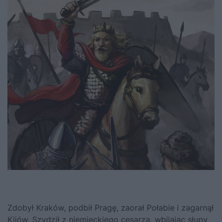
Zdobył Kraków, podbił Pragę, zaorał Połabie i zagarnął
Kijów. Szydził z niemieckiego cesarza, wbijając słupy