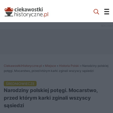
CiekawostkiHistoryczne.pl
»
Miejsce
»
Historia Polski
»
Narodziny polskiej
potęgi. Mocarstwo, przed którym karki zginali wszyscy sąsiedzi
ŚREDNIOWIECZE
Narodziny polskiej potęgi. Mocarstwo,
przed którym karki zginali wszyscy
sąsiedzi