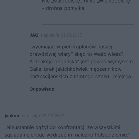
Nie „Małopolskę”, tylko „Wielkopolskę”
– drobna pomyłka.
JAQ
napisał/a 01.10.2017
„wycinając w pień kapłanów naszej
prawdziwej wiary” skąd to Waść wiesz?
A.”reakcja pogańska” jest pewno wymysłem
Galla, brak jakichkolwiek męczenników
chrześcijańskich z tamtego czasu i miejsca.
Odpowiedz
jaukub
napisał/a 28.08.2017
„Nieustannie dążył do konfrontacji ze wszystkimi
sąsiadami, chcąc wydrzeć im należne Polsce ziemie.”