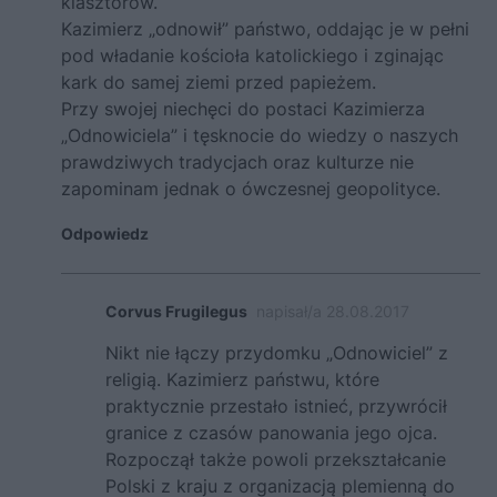
klasztorów.
Kazimierz „odnowił” państwo, oddając je w pełni
pod władanie kościoła katolickiego i zginając
kark do samej ziemi przed papieżem.
Przy swojej niechęci do postaci Kazimierza
„Odnowiciela” i tęsknocie do wiedzy o naszych
prawdziwych tradycjach oraz kulturze nie
zapominam jednak o ówczesnej geopolityce.
Odpowiedz
Corvus Frugilegus
napisał/a 28.08.2017
Nikt nie łączy przydomku „Odnowiciel” z
religią. Kazimierz państwu, które
praktycznie przestało istnieć, przywrócił
granice z czasów panowania jego ojca.
Rozpoczął także powoli przekształcanie
Polski z kraju z organizacją plemienną do