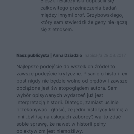
Bieszk i Białczyński dopuścili się
całkowitego przeinaczenia badań
między innymi prof. Grzybowskiego,
który sam stwierdził że geny nie łączą
się z etnosem.
Nasz publicysta
| Anna Dziadzio
napisał/a 29.08.2017
Najlepsze podejście do wszelkich źródeł to
zawsze podejście krytyczne. Pisanie o historii ex
post nigdy nie będzie wolne od błędów i zawsze
obciążone jest światopoglądem autora. Sam
wybór opisywanych wydarzeń już jest
interpretacją historii. Dlatego, zamiast usilnie
przekonywać i głosić, że jedni historycy kłamią a
inni „byli/są na usługach zaborcy”, warto zdać
sobie sprawę, że nawet w historii pełny
obiektywizm jest niemożliwy.