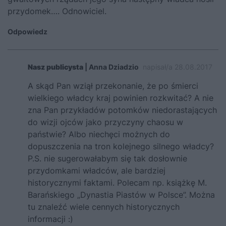
przydomek…. Odnowiciel.
Odpowiedz
Nasz publicysta
| Anna Dziadzio
napisał/a 28.08.2017
A skąd Pan wziął przekonanie, że po śmierci
wielkiego władcy kraj powinien rozkwitać? A nie
zna Pan przykładów potomków niedorastających
do wizji ojców jako przyczyny chaosu w
państwie? Albo niechęci możnych do
dopuszczenia na tron kolejnego silnego władcy?
P.S. nie sugerowałabym się tak dosłownie
przydomkami władców, ale bardziej
historycznymi faktami. Polecam np. książkę M.
Barańskiego „Dynastia Piastów w Polsce”. Można
tu znaleźć wiele cennych historycznych
informacji :)