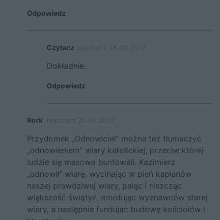
Odpowiedz
Czytacz
napisał/a 28.08.2017
Dokładnie.
Odpowiedz
Rork
napisał/a 28.08.2017
Przydomek „Odnowiciel” można też tłumaczyć
„odnowieniem” wiary katolickiej, przeciw której
ludzie się masowo buntowali. Kazimierz
„odnowił” wiarę, wycinając w pień kapłanów
naszej prawdziwej wiary, paląc i niszcząc
większość świątyń, mordując wyznawców starej
wiary, a następnie fundując budowę kościołów i