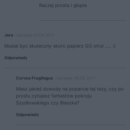
Raczej prosta i głupia
Jera
napisał/a 27.08.2017
Musial byc skuteczny skoro papierz GO otrul ….. :(
Odpowiedz
Corvus Frugilegus
napisał/a 28.08.2017
Masz jakieś dowody na poparcie tej tezy, czy po
prostu cytujesz fantastów pokroju
Szydłowskiego czy Bieszka?
Odpowiedz