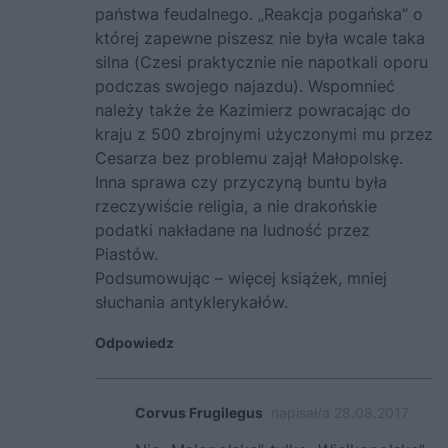
państwa feudalnego. „Reakcja pogańska” o
której zapewne piszesz nie była wcale taka
silna (Czesi praktycznie nie napotkali oporu
podczas swojego najazdu). Wspomnieć
należy także że Kazimierz powracając do
kraju z 500 zbrojnymi użyczonymi mu przez
Cesarza bez problemu zajął Małopolskę.
Inna sprawa czy przyczyną buntu była
rzeczywiście religia, a nie drakońskie
podatki nakładane na ludność przez
Piastów.
Podsumowując – więcej książek, mniej
słuchania antyklerykałów.
Odpowiedz
Corvus Frugilegus
napisał/a 28.08.2017