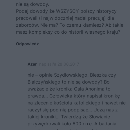
nie są dowody.
Podaj dowody że WSZYSCY polscy historycy
pracowali (i najwidoczniej nadal pracują) dla
zaborców. Nie ma? To czemu kłamiesz? Aż takie
masz kompleksy co do historii własnego kraju?
Odpowiedz
Azar
napisał/a 28.08.2017
nie – opinie Szydłowskiego, Bieszka czy
Białczyńskiego to nie są dowody? Bo
uważacie że kronika Gala Anonima to
prawda… Człowieka który napisał kronikę
na zlecenie kościoła katolickiego i nawet nie
raczył się pod nią podpisać… Uczą nas z
takiej kroniki… Twierdzą że Słowianie
przywędrowali koło 600 r.n.e. A badania