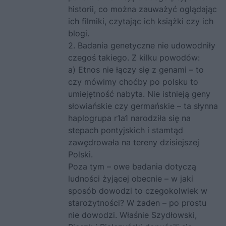
historii, co można zauważyć oglądając
ich filmiki, czytając ich książki czy ich
blogi.
2. Badania genetyczne nie udowodniły
czegoś takiego. Z kilku powodów:
a) Etnos nie łączy się z genami – to
czy mówimy choćby po polsku to
umiejętność nabyta. Nie istnieją geny
słowiańskie czy germańskie – ta słynna
haplogrupa r1a1 narodziła się na
stepach pontyjskich i stamtąd
zawędrowała na tereny dzisiejszej
Polski.
Poza tym – owe badania dotyczą
ludności żyjącej obecnie – w jaki
sposób dowodzi to czegokolwiek w
starożytności? W żaden – po prostu
nie dowodzi. Właśnie Szydłowski,