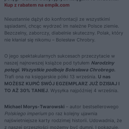
Kup z rabatem na empik.com
Nieustannie dążył do konfrontacji ze wszystkimi
sąsiadami, chcąc wydrzeć im należne Polsce ziemie.
Bezczelny, zaborczy, diabelnie skuteczny. Polak, który
nie kłaniał się nikomu – Bolesław Chrobry.
O jego spektakularnych sukcesach przeczytacie w
naszej najnowszej książce pod tytułem
Narodziny
potęgi. Wszystkie podboje Bolesława Chrobrego
.
Trafi ona na księgarskie półki 13 września.
U nas
MOŻESZ KUPIĆ SWÓJ EGZEMPLARZ JUŻ DZISIAJ I
TO AŻ 30% TANIEJ
. Wysyłka najpóźniej 4 września.
Michael Morys-Twarowski
– autor bestsellerowego
Polskiego imperium
po raz kolejny ujawnia
najświetniejsze karty rodzimej historii. Udowadnia, że
z naszej przeszłości możemy być dumni. I pokazuje,