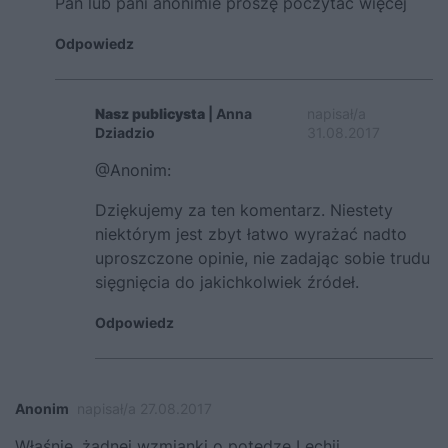
Pan lub pani anonimie proszę poczytać więcej
Odpowiedz
Nasz publicysta
| Anna
napisał/a
Dziadzio
31.08.2017
@Anonim:
Dziękujemy za ten komentarz. Niestety
niektórym jest zbyt łatwo wyrażać nadto
uproszczone opinie, nie zadając sobie trudu
sięgnięcia do jakichkolwiek źródeł.
Odpowiedz
Anonim
napisał/a 27.08.2017
Właśnie, żadnej wzmianki o potędze Lechii .