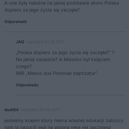
A one były należne na jakiej podstawie skoro Polska
dopiero za jego życia się zaczęła?
Odpowiedz
JAQ
napisał/a 01.10.2017
„Polska dopiero za jego życia się zaczęła?” ?
Na jakiej zasadzie? A Mieszko był księciem
czego?
966 „Mesco dux Poloniae baptizatur”
Odpowiedz
dudi84
napisał/a 28.08.2017
jestesmy krajem ktory niema wlasnej edukacji zaborcy
nam ją nazucili jesli na wlasną reke nie zaczniesz