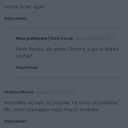
Lechia Great again
Odpowiedz
Nasz publicysta
| Rafał Kuzak
napisał/a 27.08.2017
Panie Remku, ale gdzie Chrobry, a gdzie Wielka
Lechia?
Odpowiedz
Hrabina Marica
napisał/a 27.08.2017
Przydałby się nam, oj, przydał, tej miary przywódca!
No, może używający nieco innych środków.
Odpowiedz