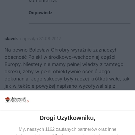
komentarza.
Odpowiedz
slavek
napisał/a 31.08.2017
Na pewno Bolesław Chrobry wyraźnie zaznaczył
obecność Polski w środkowo-wschodniej części
Europy. Niestety nie mamy pełnej wiedzy z tamtego
okresu, żeby w pełni obiektywnie ocenić Jego
dokonania. Jego sukcesy były raczej krótkotrwałe, tak
jak w tekście powyżej napisano wycofywał się z
zajętych terenów, utracił Pomorze… Jednak pokazał
swoim następcom, że nie należy mieć kompleksów
względem silnych sąsiadów, tylko można zbudować
co najmniej równie silne państwo polskie.
Drogi Użytkowniku,
Odpowiedz
My, naszych 1162 zaufanych partnerów oraz inne