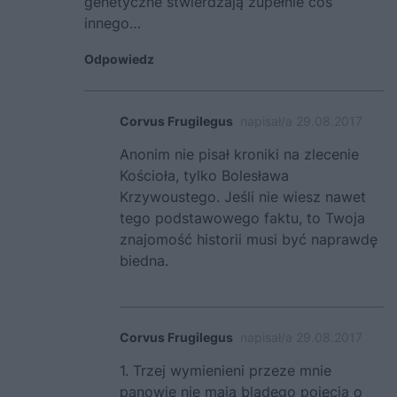
genetyczne stwierdzają zupełnie coś
innego…
Odpowiedz
Corvus Frugilegus
napisał/a 29.08.2017
Anonim nie pisał kroniki na zlecenie
Kościoła, tylko Bolesława
Krzywoustego. Jeśli nie wiesz nawet
tego podstawowego faktu, to Twoja
znajomość historii musi być naprawdę
biedna.
Corvus Frugilegus
napisał/a 29.08.2017
1. Trzej wymienieni przeze mnie
panowie nie mają bladego pojęcia o