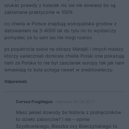
szukac prawdy z ksiazek nic sie nie dowiesz bo są
zaklamane praktycznie w 100%
co chwila w Polsce znajdują wykopaliska grodow z
datowaniem na 3-4000 lat do tylu no to wystarczy
pomyslec ze tu sam las nie mogl rosnoc
ps popatrzcie sobie na obrazy Matejki i innych malazy
ktorzy uwieczniali doniosle chwile Polski one pokazują
nam ze Polska to nie byl zascianek europy tak jak nam
wmawiają to byla potega nawet w sredniowieczu
Odpowiedz
Corvus Frugilegus
napisał/a 28.08.2017
Masz jakieś dowody że historia z podręczników
to dzieło zaborców? I nie – opinie
Szydłowskiego, Bieszka czy Białczyńskiego to