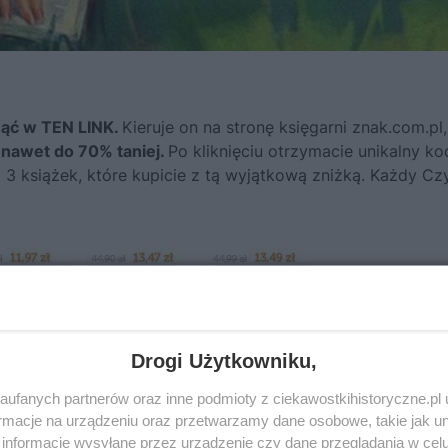
nąć w TEN LINK.
Kieruje on na stronę księgarni znak.com.pl
 nawet do 70% taniej.
Po kliknięciu otrzymacie unikalny ko
3 książek, które kupicie z tą wyjątkową zniżką. Każdy Czy
Drogi Użytkowniku,
ufanych partnerów oraz inne podmioty z ciekawostkihistoryczne.pl
macje na urządzeniu oraz przetwarzamy dane osobowe, takie jak unik
informacje wysyłane przez urządzenie czy dane przeglądania w cel