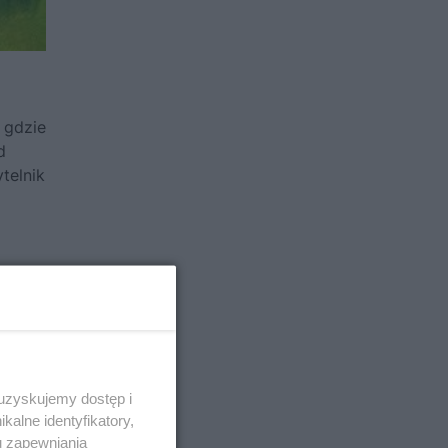
, gdzie
d
telnik
 uzyskujemy dostęp i
alne identyfikatory,
u zapewniania