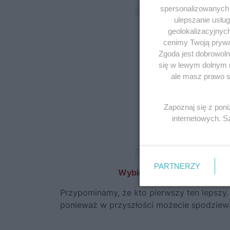
spersonalizowanych r
ulepszanie usłu
geolokalizacyjnyc
cenimy Twoją prywat
Zgoda jest dobrowoln
się w lewym dolnym 
ale masz prawo sp
Zapoznaj się z pon
internetowych. 
PARTNERZY
Wybieraj spośród setek ks
Przypominamy, że kto pierwszy ten lepszy
ponieważ w przyszłości możecie spodziewać