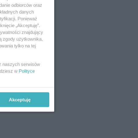
adanie odbiorców oraz
okładnych danych
yfikacji. Ponieważ
knięcie „Akceptuję”.
rywatności znajdujący
ją zgody użytkownika,
wania tylko na tej
 z naszych serwisów
jdziesz w
Polityce
Akceptuję