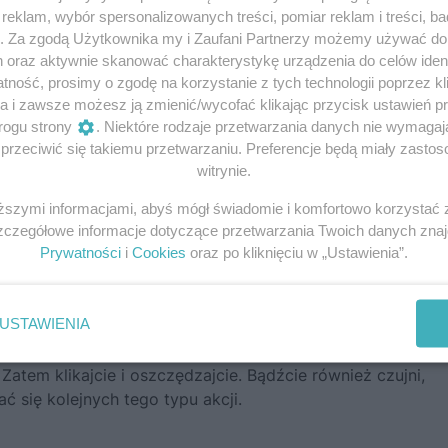
eklam, wybór spersonalizowanych treści, pomiar reklam i treści, b
g. Za zgodą Użytkownika my i Zaufani Partnerzy możemy używać d
h oraz aktywnie skanować charakterystykę urządzenia do celów ident
ność, prosimy o zgodę na korzystanie z tych technologii poprzez kli
a i zawsze możesz ją zmienić/wycofać klikając przycisk ustawień p
rogu strony
. Niektóre rodzaje przetwarzania danych nie wymaga
rzeciwić się takiemu przetwarzaniu. Preferencje będą miały zastoso
witrynie.
iższymi informacjami, abyś mógł świadomie i komfortowo korzystać
Szczegółowe informacje dotyczące przetwarzania Twoich danych zna
Prywatności
i
Cookies
oraz po kliknięciu w „Ustawienia”.
USTAWIENIA
iążek przecenionych do 70%!
.
Zatem klikajcie i oszczędzajcie.
Bądźcie również czujni,
 się kolejnych tego typu akcji.