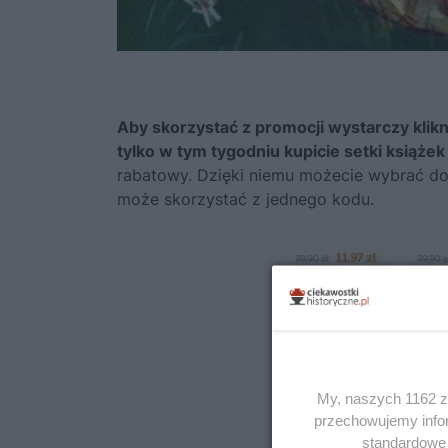
Aby skorzystać z promocji wystarczy klik
tylko w tym tygodniu kupicie setki książek
rabatowy. Dzięki niemu możecie wybrać do 
może skorzystać z jednego kodu.
My, naszych 1162 za
przechowujemy infor
standardowe 