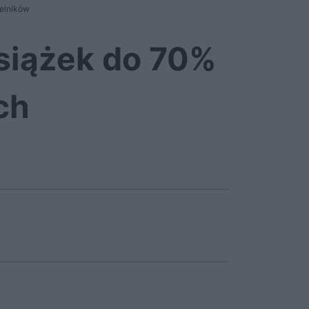
telników
książek do 70%
ch