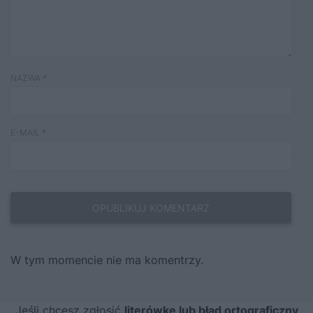
NAZWA
*
E-MAIL
*
W tym momencie nie ma komentrzy.
Jeśli chcesz zgłosić
literówkę lub błąd ortograficzny