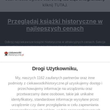
kliknij TUTAJ
.
Przeglądaj książki historyczne w
najlepszych cenach
Odkryj najciekawsze książki historyczne w atrakcyjnych cenach. Sekcja
powstała we współpracy z Lubimyczytac.pl, największą społecznością
miłośników literatury w Polsce – dzięki temu możesz wybierać spośród
tytułów najwyżej ocenianych przez czytelników.
Drogi Użytkowniku,
My, naszych 1162 zaufanych partnerów oraz inne
podmioty z ciekawostkihistoryczne.pl uzyskujemy dostęp i
SERWIS
przechowujemy informacje na urządzeniu oraz
przetwarzamy dane osobowe, takie jak unikalne
SPOŁECZNOŚĆ
identyfikatory, standardowe informacje wysyłane przez
WSPÓŁPRACA
urządzenie czy dane przeglądania w celu zapewniania
spersonalizowanych reklam, wybór spersonalizowanych