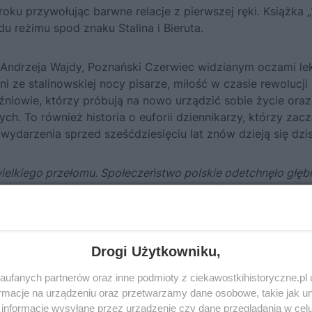
oku przywołując barwne relacje z pierwszej ręki. Książka
u reżimu spod znaku Stalina i Bieruta.
 Andrzeja Wajdy, Poznański Czerwiec widzianym oczami lek
i ze stalinowskiej nocy pisarze, miłość w czasie rewolucji
źniowie, którzy próbują na nowo urządzić sobie życie oraz
ych. To również historia o euforii dziennikarzy, którzy zacz
ydarzenia sprzed sześćdziesięciu lat znów dzieją się dzisi
wielkiego przełomu. Społeczeństwo polskie odetchnęło głębie
zły na wolność, a Polacy zjednoczyli wokół epizodycznie
ja, podobnie jak dla ludzi z „Po prostu” czy STS-u – był t
edliwość społeczną i naprawi ludzkie krzywdy.
Drogi Użytkowniku,
ufanych partnerów oraz inne podmioty z ciekawostkihistoryczne.pl
macje na urządzeniu oraz przetwarzamy dane osobowe, takie jak unik
informacje wysyłane przez urządzenie czy dane przeglądania w cel