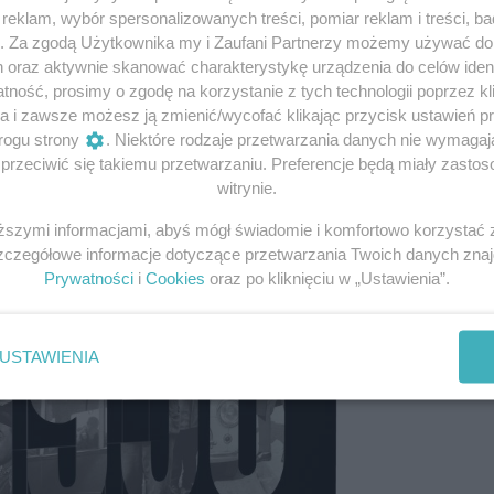
eklam, wybór spersonalizowanych treści, pomiar reklam i treści, b
g. Za zgodą Użytkownika my i Zaufani Partnerzy możemy używać d
h oraz aktywnie skanować charakterystykę urządzenia do celów ident
ność, prosimy o zgodę na korzystanie z tych technologii poprzez kli
a i zawsze możesz ją zmienić/wycofać klikając przycisk ustawień p
rogu strony
. Niektóre rodzaje przetwarzania danych nie wymaga
rzeciwić się takiemu przetwarzaniu. Preferencje będą miały zastoso
witrynie.
iższymi informacjami, abyś mógł świadomie i komfortowo korzystać
Szczegółowe informacje dotyczące przetwarzania Twoich danych zna
Prywatności
i
Cookies
oraz po kliknięciu w „Ustawienia”.
USTAWIENIA