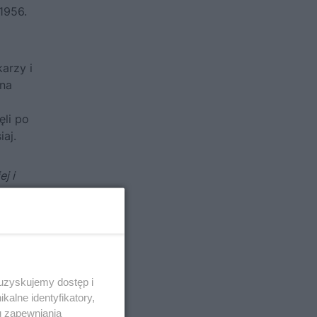
„1956.
arzy i
 na
ęli po
aj.
j i
o rok
 uzyskujemy dostęp i
alne identyfikatory,
u zapewniania