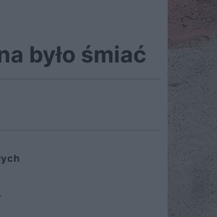
na było śmiać
łych
k
.