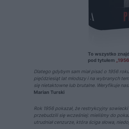
To wszystko znajd
pod tytułem
„1956
Dlatego gdybym sam miał pisać o 1956 roku, 
pięćdziesiąt lat młodszy i na wybranych tem
się nietaktowne lub brutalne. Weryfikuje na
Marian Turski
Rok 1956 pokazał, że restrykcyjny sowieck
przebudzili się wcześniej: mieliśmy do pok
utrudniał cenzurze, która ściga słowa, nied