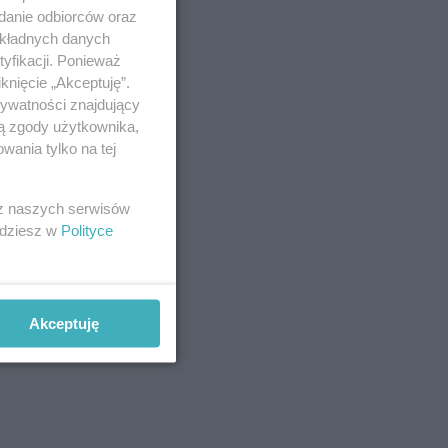
adanie odbiorców oraz
okładnych danych
yfikacji. Ponieważ
knięcie „Akceptuję”.
rywatności znajdujący
ją zgody użytkownika,
wania tylko na tej
 z naszych serwisów
jdziesz w
Polityce
Akceptuję