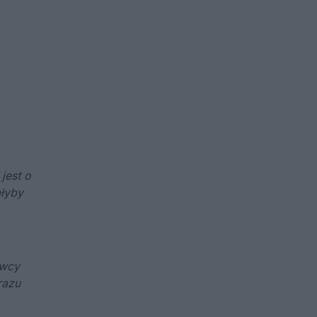
jest o
ałyby
owcy
razu