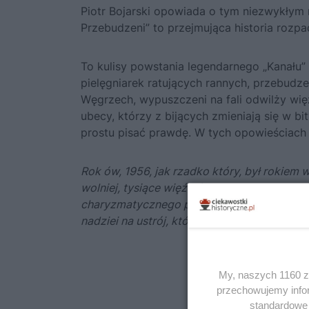
Piotr Bojarski opowiada o tym niezwykłym r
Przebudzeni”
to przejmująca historia rozpad
To kulisy powstania legendarnego „Kanału”
pielęgniarek ratujących rannych, przebudzen
Węgrzech, wypuszczeni na fali odwilży wię
ubecy, którzy z bijących zmieniają się w bit
prostu pisać prawdę. W tych opowieściach w
Rok ów, 1956, jak rzadko który, był rokiem 
wolniej, tysiące więźniów politycznych wys
charyzmatycznego przywódcy… Dla takich jak 
nadziei na ustrój, który wyrówna niesprawi
My, naszych 1160 za
przechowujemy infor
standardowe 