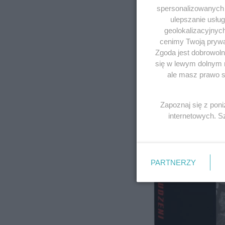
spersonalizowanych r
ulepszanie usłu
geolokalizacyjnyc
cenimy Twoją prywat
Zgoda jest dobrowoln
się w lewym dolnym 
ale masz prawo sp
Zapoznaj się z pon
internetowych. 
PARTNERZY