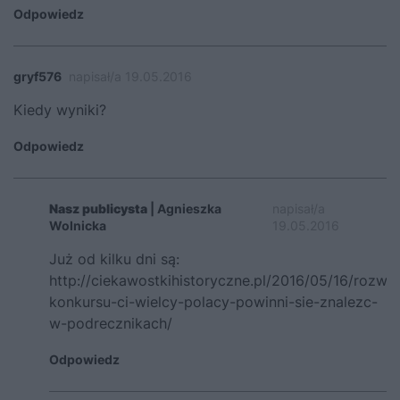
Odpowiedz
gryf576
napisał/a 19.05.2016
Kiedy wyniki?
Odpowiedz
Nasz publicysta
| Agnieszka
napisał/a
Wolnicka
19.05.2016
Już od kilku dni są:
http://ciekawostkihistoryczne.pl/2016/05/16/rozwia
konkursu-ci-wielcy-polacy-powinni-sie-znalezc-
w-podrecznikach/
Odpowiedz