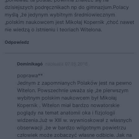
dzisiejszych podręcznikach np do gimnazjum.Polacy
myślą ,że jedynym wybitnym średniowiecznym
,polskim naukowcem jest Mikołaj Kopernik ,choć nawet
nie wiedzą o istnieniu i teoriach Witelona.
Odpowiedz
Dominikagó
napisał/a 07.05.2016
poprawa**
Jednym z zapomnianych Polaków jest na pewno
Witelon. Powszechnie uważa się ,że pierwszym
wybitnym polskim naukowcem był Mikołaj
Kopernik . Witelon miał bardzo nowatorskie
poglądy na temat anatomii oka i fizjologii
widzenia.Już w XIII w. wywnioskował z własnych
obserwacji ,że w bardzo wilgotnym powietrzu
człowiek może zobaczyć własne odbicie. Jak na