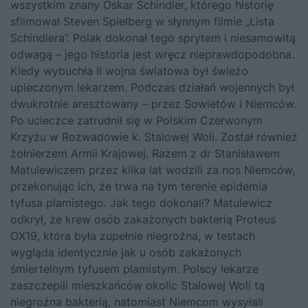
wszystkim znany Oskar Schindler, którego historię
sfilmował Steven Spielberg w słynnym filmie „Lista
Schindlera”. Polak dokonał tego sprytem i niesamowitą
odwagą – jego historia jest wręcz nieprawdopodobna.
Kiedy wybuchła II wojna światowa był świeżo
upieczonym lekarzem. Podczas działań wojennych był
dwukrotnie aresztowany – przez Sowietów i Niemców.
Po ucieczce zatrudnił się w Polskim Czerwonym
Krzyżu w Rozwadowie k. Stalowej Woli. Został również
żołnierzem Armii Krajowej. Razem z dr Stanisławem
Matulewiczem przez kilka lat wodzili za nos Niemców,
przekonując ich, że trwa na tym terenie epidemia
tyfusa plamistego. Jak tego dokonali? Matulewicz
odkrył, że krew osób zakażonych bakterią Proteus
OX19, która była zupełnie niegroźna, w testach
wygląda identycznie jak u osób zakażonych
śmiertelnym tyfusem plamistym. Polscy lekarze
zaszczepili mieszkańców okolic Stalowej Woli tą
niegroźna bakterią, natomiast Niemcom wysyłali