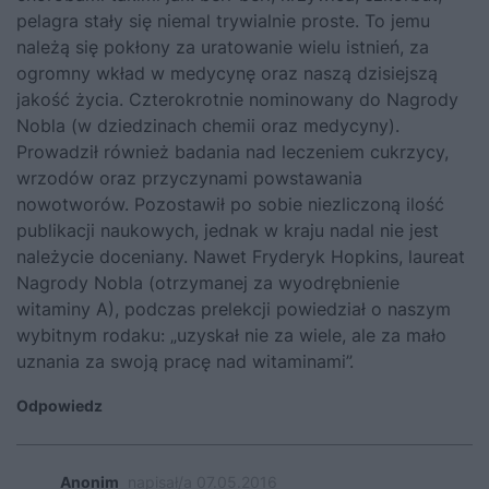
pelagra stały się niemal trywialnie proste. To jemu
należą się pokłony za uratowanie wielu istnień, za
ogromny wkład w medycynę oraz naszą dzisiejszą
jakość życia. Czterokrotnie nominowany do Nagrody
Nobla (w dziedzinach chemii oraz medycyny).
Prowadził również badania nad leczeniem cukrzycy,
wrzodów oraz przyczynami powstawania
nowotworów. Pozostawił po sobie niezliczoną ilość
publikacji naukowych, jednak w kraju nadal nie jest
należycie doceniany. Nawet Fryderyk Hopkins, laureat
Nagrody Nobla (otrzymanej za wyodrębnienie
witaminy A), podczas prelekcji powiedział o naszym
wybitnym rodaku: „uzyskał nie za wiele, ale za mało
uznania za swoją pracę nad witaminami”.
Odpowiedz
Anonim
napisał/a 07.05.2016