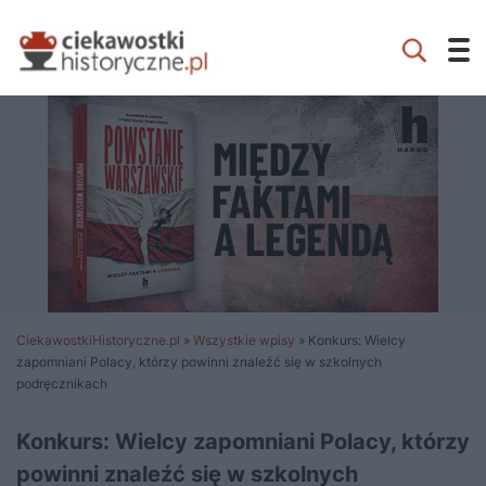
CiekawostkiHistoryczne.pl
»
Wszystkie wpisy
»
Konkurs: Wielcy
zapomniani Polacy, którzy powinni znaleźć się w szkolnych
podręcznikach
Konkurs: Wielcy zapomniani Polacy, którzy
powinni znaleźć się w szkolnych