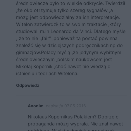
średniowiecze było to wielkie odkrycie. Twierdził
,że oko otrzymuje tylko szereg sygnałów ,a
mózg jest odpowiedzialny za ich interpretacje.
Witelon zatwierdził to w swoim traktacie ,który
studiowali m.in Leonardo da Vinci. Dlatego myślę
, że to nie ,,fair” ,ponieważ ta postać powinna
znaleźć się w dzisiejszych podręcznikach np do
gimnazjów.Polacy myślą ,że jedynym wybitnym
średniowiecznym ,polskim naukowcem jest
Mikołaj Kopernik ,choć nawet nie wiedzą o
istnieniu i teoriach Witelona.
Odpowiedz
Anonim
napisał/a 07.05.2016
Nikolaus Kopernikus Polakiem? Dobrze ci
propaganda mózg wyprała. Nie znał nawet
polskiego. Wielki człowiek europejczyk.