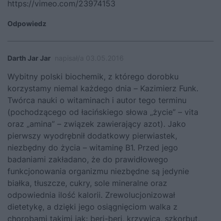
https://vimeo.com/23974153
Odpowiedz
Darth Jar Jar
napisał/a 03.05.2016
Wybitny polski biochemik, z którego dorobku
korzystamy niemal każdego dnia – Kazimierz Funk.
Twórca nauki o witaminach i autor tego terminu
(pochodzącego od łacińskiego słowa „życie” – vita
oraz „amina” – związek zawierający azot). Jako
pierwszy wyodrębnił dodatkowy pierwiastek,
niezbędny do życia – witaminę B1. Przed jego
badaniami zakładano, że do prawidłowego
funkcjonowania organizmu niezbędne są jedynie
białka, tłuszcze, cukry, sole mineralne oraz
odpowiednia ilość kalorii. Zrewolucjonizował
dietetykę, a dzięki jego osiągnięciom walka z
chorobami takimi jak: beri-beri, krzywica, szkorbut,