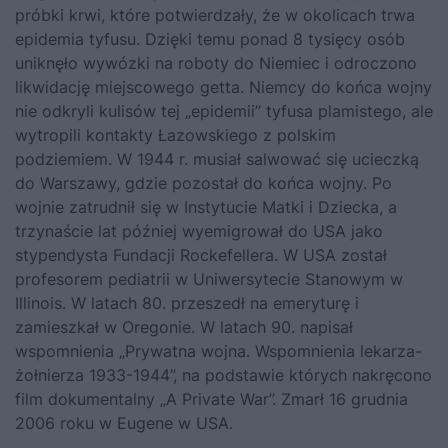
próbki krwi, które potwierdzały, że w okolicach trwa
epidemia tyfusu. Dzięki temu ponad 8 tysięcy osób
uniknęło wywózki na roboty do Niemiec i odroczono
likwidację miejscowego getta. Niemcy do końca wojny
nie odkryli kulisów tej „epidemii” tyfusa plamistego, ale
wytropili kontakty Łazowskiego z polskim
podziemiem. W 1944 r. musiał salwować się ucieczką
do Warszawy, gdzie pozostał do końca wojny. Po
wojnie zatrudnił się w Instytucie Matki i Dziecka, a
trzynaście lat później wyemigrował do USA jako
stypendysta Fundacji Rockefellera. W USA został
profesorem pediatrii w Uniwersytecie Stanowym w
Illinois. W latach 80. przeszedł na emeryturę i
zamieszkał w Oregonie. W latach 90. napisał
wspomnienia „Prywatna wojna. Wspomnienia lekarza-
żołnierza 1933-1944”, na podstawie których nakręcono
film dokumentalny „A Private War”. Zmarł 16 grudnia
2006 roku w Eugene w USA.