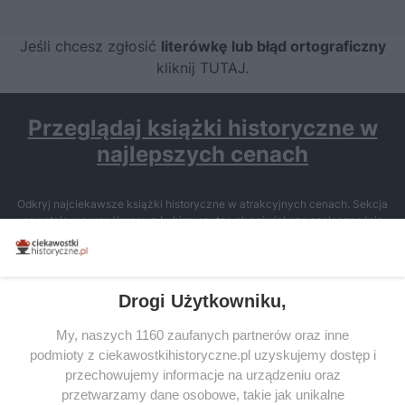
Jeśli chcesz zgłosić
literówkę lub błąd ortograficzny
kliknij TUTAJ
.
Przeglądaj książki historyczne w
najlepszych cenach
Odkryj najciekawsze książki historyczne w atrakcyjnych cenach. Sekcja
powstała we współpracy z Lubimyczytac.pl, największą społecznością
miłośników literatury w Polsce – dzięki temu możesz wybierać spośród
tytułów najwyżej ocenianych przez czytelników.
Drogi Użytkowniku,
My, naszych 1160 zaufanych partnerów oraz inne
podmioty z ciekawostkihistoryczne.pl uzyskujemy dostęp i
SERWIS
przechowujemy informacje na urządzeniu oraz
przetwarzamy dane osobowe, takie jak unikalne
SPOŁECZNOŚĆ