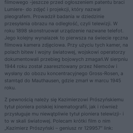
filmowego -jeszcze przed ogłoszeniem patentu braci
Lumiere- do zdjęć i projekcji, który nazwał
pleografem. Prowadził badania w dziedzinie
przesyłania obrazu na odległość, czyli telewizji. W
roku 1898 skonstruował urządzenie nazwane telefot.
Jego kolejny wynalazek to pierwsza na świecie ręczna
filmowa kamera zdjęciowa. Przy użyciu tych kamer, na
polach bitew I wojny światowej, wojskowi operatorzy
dokumentowali przebieg bojowych zmagań.W sierpniu
1944 roku został zaaresztowany przez Niemców i
wysłany do obozu koncentracyjnego Gross-Rosen, a
stamtąd do Mauthausen, gdzie zmarł w marcu 1945
roku.
Z pewnością należy się Kazimierzowi Prószyńskiemu
tytuł pioniera polskiej kinematografii, jak i również
przysługuje mu niewątpliwie tytuł pioniera telewizji- i
to w skali światowej. Polecam krótki film o nim
„Kazimierz Prószyński – geniusz nr 129957″ link: