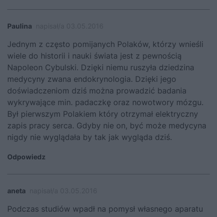
Paulina
napisał/a 03.05.2016
Jednym z często pomijanych Polaków, którzy wnieśli
wiele do historii i nauki świata jest z pewnością
Napoleon Cybulski. Dzięki niemu ruszyła dziedzina
medycyny zwana endokrynologia. Dzięki jego
doświadczeniom dziś można prowadzić badania
wykrywające min. padaczkę oraz nowotwory mózgu.
Był pierwszym Polakiem który otrzymał elektryczny
zapis pracy serca. Gdyby nie on, być może medycyna
nigdy nie wyglądała by tak jak wygląda dziś.
Odpowiedz
aneta
napisał/a 03.05.2016
Podczas studiów wpadł na pomysł własnego aparatu