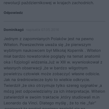
rewolucji październikowej w krajach zachodnich.
Odpowiedz
Dominikagó
napisał/a 07.05.2016
Jednym z zapomnianych Polaków jest na pewno
Witelon. Powszechnie uważa się ,że pierwszym
wybitnym naukowcem był Mikołaj Kopernik . Witelon
miał bardzo nowatorskie poglądy na temat anatomii
oka i fizjologii widzenia.Już w XIII w. wywnioskował z
własnych obserwacji ,że w bardzo wilgotnym
powietrzu człowiek może zobaczyć własne odbicie.
Jak na średniowiecze było to wielkie odkrycie.
Twierdził ,że oko otrzymuje tylko szereg sygnałów ,a
mózg jest odpowiedzialny za ich interpretacje. Witelon
zatwierdził w swoim traktacie ,który studiowali m.in
Leonardo da Vinci. Dlatego myślę , że to nie ,,fair”
,ponieważ ta postać powinna znaleźć się na