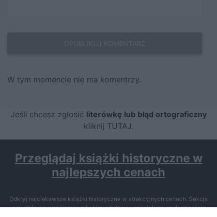
W tym momencie nie ma komentrzy.
Jeśli chcesz zgłosić
literówkę lub błąd ortograficzny
kliknij TUTAJ
.
Przeglądaj książki historyczne w
najlepszych cenach
Odkryj najciekawsze książki historyczne w atrakcyjnych cenach. Sekcja
powstała we współpracy z Lubimyczytac.pl, największą społecznością
miłośników literatury w Polsce – dzięki temu możesz wybierać spośród