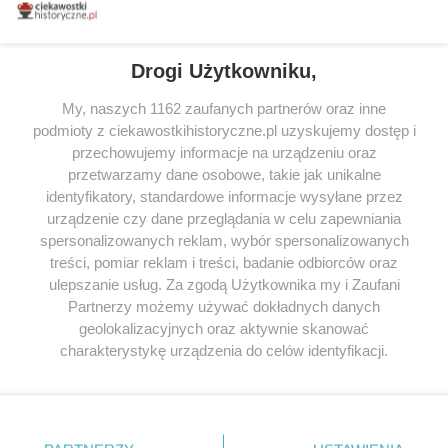
tytułów najwyżej ocenianych przez czytelników.
Drogi Użytkowniku,
My, naszych 1162 zaufanych partnerów oraz inne
podmioty z ciekawostkihistoryczne.pl uzyskujemy dostęp i
SERWIS
przechowujemy informacje na urządzeniu oraz
przetwarzamy dane osobowe, takie jak unikalne
SPOŁECZNOŚĆ
identyfikatory, standardowe informacje wysyłane przez
urządzenie czy dane przeglądania w celu zapewniania
WSPÓŁPRACA
spersonalizowanych reklam, wybór spersonalizowanych
KONTAKT
treści, pomiar reklam i treści, badanie odbiorców oraz
ulepszanie usług. Za zgodą Użytkownika my i Zaufani
Partnerzy możemy używać dokładnych danych
geolokalizacyjnych oraz aktywnie skanować
charakterystykę urządzenia do celów identyfikacji.
ODWIEDŹ RÓWNIEŻ:
Ponieważ cenimy Twoją prywatność, prosimy o zgodę na
korzystanie z tych technologii poprzez kliknięcie
„Akceptuję”. Zgoda jest dobrowolna i zawsze możesz ją
zmienić/wycofać klikając przycisk ustawień prywatności