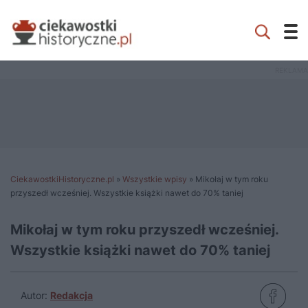
CiekawostkiHistoryczne.pl
»
Wszystkie wpisy
»
Mikołaj w tym roku
przyszedł wcześniej. Wszystkie książki nawet do 70% taniej
Mikołaj w tym roku przyszedł wcześniej.
Wszystkie książki nawet do 70% taniej
Autor:
Redakcja