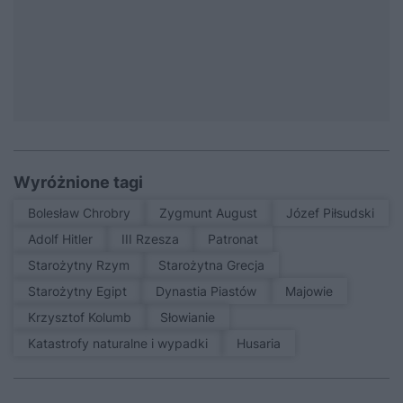
Wyróżnione tagi
Bolesław Chrobry
Zygmunt August
Józef Piłsudski
Adolf Hitler
III Rzesza
patronat
Starożytny Rzym
Starożytna Grecja
Starożytny Egipt
Dynastia Piastów
Majowie
Krzysztof Kolumb
Słowianie
Katastrofy naturalne i wypadki
Husaria