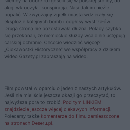
Niemcy na dobre rozgościli się w polskiej stolicy, do
akcji wkroczyła konspiracja. Nasi dali im nieźle
popalić. W zwyczajny zgiełk miasta wdzierały się
eksplozje kolejnych bomb i odgłosy wystrzałów.
Druga strona nie pozostawała dłużna. Polacy szybko
się przekonali, że niemieckie służby wcale nie ustępują
carskiej ochranie. Chcecie wiedzieć więcej?
„Ciekawostki Historyczne” we współpracy z działem
wideo Gazety.pl zapraszają na wideo!
Film powstał w oparciu o jeden z naszych artykułów.
Jeśli nie mieliście jeszcze okazji go przeczytać, to
najwyższa pora to zrobić!
Pod tym LINKIEM
znajdziecie jeszcze więcej ciekawych informacji
.
Polecamy także
komentarze do filmu zamieszczone
na stronach Deseru.pl.