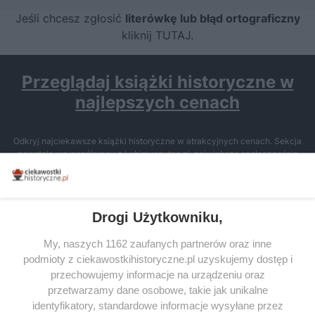
Jeśli chcesz zgłosić
literówkę lub błąd ortograficzny
kliknij TUTAJ
.
Przeglądaj książki historyczne w
najlepszych cenach
Odkryj najciekawsze książki historyczne w atrakcyjnych cenach. Sekcja
powstała we współpracy z Lubimyczytac.pl, największą społecznością
miłośników literatury w Polsce – dzięki temu możesz wybierać spośród
tytułów najwyżej ocenianych przez czytelników.
Drogi Użytkowniku,
My, naszych 1162 zaufanych partnerów oraz inne
podmioty z ciekawostkihistoryczne.pl uzyskujemy dostęp i
SERWIS
przechowujemy informacje na urządzeniu oraz
przetwarzamy dane osobowe, takie jak unikalne
SPOŁECZNOŚĆ
identyfikatory, standardowe informacje wysyłane przez