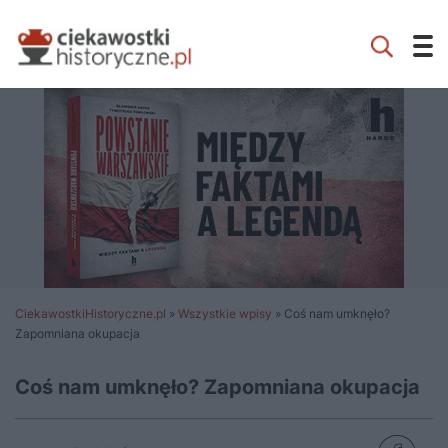
CiekawostkiHistoryczne.pl
»
Wszystkie wpisy
»
Coś nam umknęło?
Zapomniana okupacja
Coś nam umknęło? Zapomniana okupacja