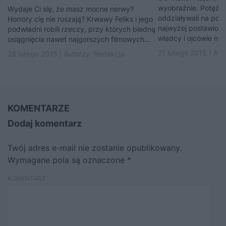
wyobraźnie. Potężni
Wydaje Ci się, że masz mocne nerwy?
oddziaływali na polit
Horrory cię nie ruszają? Krwawy Feliks i jego
najwyżej postawione
podwładni robili rzeczy, przy których bledną
władcy i ojcowie nar
osiągnięcia nawet najgorszych filmowych...
21 lutego 2015 | Aut
28 lutego 2015 | Autorzy:
Redakcja
KOMENTARZE
Dodaj komentarz
Twój adres e-mail nie zostanie opublikowany.
Wymagane pola są oznaczone
*
KOMENTARZ