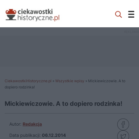
CiekawostkiHistoryczne.pl
»
Wszystkie wpisy
»
Mickiewiczowie. A to
dopiero rodzinka!
Mickiewiczowie. A to dopiero rodzinka!
Autor:
Redakcja
Data publikacji:
06.12.2014