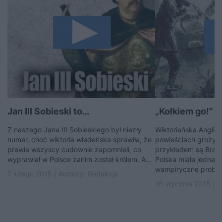
Jan III Sobieski to…
„Kołkiem go!” P
Z naszego Jana III Sobieskiego był niezły
Wiktoriańska Anglia 
numer, choć wiktoria wiedeńska sprawiła, że
powieściach grozy,
prawie wszyscy cudownie zapomnieli, co
przykładem są Bram S
wyprawiał w Polsce zanim został królem. A...
Polska miała jednak
wampiryczne problem
7 lutego 2015 | Autorzy:
Redakcja
16 stycznia 2015 | 