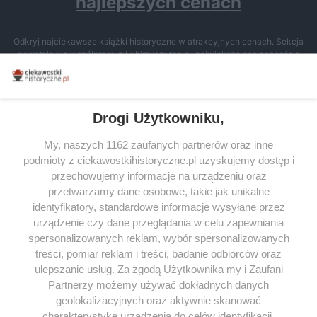
najlepszych cenach
Odkryj najciekawsze książki historyczne w atrakcyjnych cenach. Sekcja
powstała we współpracy z Lubimyczytac.pl, największą społecznością
miłośników literatury w Polsce – dzięki temu możesz wybierać spośród
tytułów najwyżej ocenianych przez czytelników.
Drogi Użytkowniku,
My, naszych 1162 zaufanych partnerów oraz inne
podmioty z ciekawostkihistoryczne.pl uzyskujemy dostęp i
SERWIS
przechowujemy informacje na urządzeniu oraz
przetwarzamy dane osobowe, takie jak unikalne
SPOŁECZNOŚĆ
identyfikatory, standardowe informacje wysyłane przez
WSPÓŁPRACA
urządzenie czy dane przeglądania w celu zapewniania
spersonalizowanych reklam, wybór spersonalizowanych
KONTAKT
treści, pomiar reklam i treści, badanie odbiorców oraz
ulepszanie usług. Za zgodą Użytkownika my i Zaufani
Partnerzy możemy używać dokładnych danych
geolokalizacyjnych oraz aktywnie skanować
ODWIEDŹ RÓWNIEŻ:
charakterystykę urządzenia do celów identyfikacji.