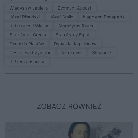
Władysław Jagiełło
Zygmunt August
Józef Piłsudski
Józef Stalin
Napoleon Bonaparte
Katarzyna II Wielka
Starożytny Rzym
Starożytna Grecja
Starożytny Egipt
Dynastia Piastów
Dynastia Jagiellonów
Cesarstwo Rzymskie
Aztekowie
Słowianie
II Rzeczpospolita
ZOBACZ RÓWNIEŻ