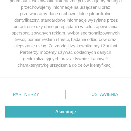
podmioty z ciekawostkihistoryczne.pl uzyskujemy dostęp i
Odpowiedz
przechowujemy informacje na urządzeniu oraz
przetwarzamy dane osobowe, takie jak unikalne
identyfikatory, standardowe informacje wysyłane przez
Nasz publicysta
| Redakcja
napisał/a 02.09.2015
urządzenie czy dane przeglądania w celu zapewniania
Komentarz do artykułu z naszego facebookowego
spersonalizowanych reklam, wybór spersonalizowanych
profilu
treści, pomiar reklam i treści, badanie odbiorców oraz
ulepszanie usług. Za zgodą Użytkownika my i Zaufani
https://www.facebook.com/ciekawostkihistoryczne/pos
Partnerzy możemy używać dokładnych danych
Maciej G.:
geolokalizacyjnych oraz aktywnie skanować
Wśród ludności najeżdżanej przez Wikingów
charakterystykę urządzenia do celów identyfikacji.
Ponieważ cenimy Twoją prywatność, prosimy o zgodę na
wypromowali również bieganie maratonów
korzystanie z tych technologii poprzez kliknięcie
Odpowiedz
„Akceptuję”. Zgoda jest dobrowolna i zawsze możesz ją
zmienić/wycofać klikając przycisk ustawień prywatności
PARTNERZY
USTAWIENIA
znajdujący się w lewym dolnym rogu strony
. Niektóre
rodzaje przetwarzania danych nie wymagają zgody
Jeśli chcesz zgłosić
literówkę lub błąd ortograficzny
użytkownika, ale masz prawo sprzeciwić się takiemu
Akceptuję
kliknij TUTAJ
.
przetwarzaniu. Preferencje będą miały zastosowania tylko
na tej witrynie.