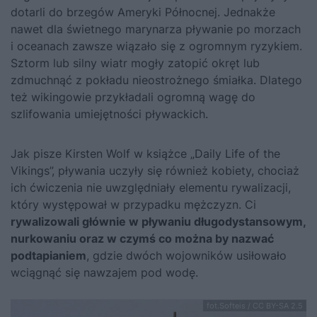
dotarli do brzegów Ameryki Północnej. Jednakże
nawet dla świetnego marynarza pływanie po morzach
i oceanach zawsze wiązało się z ogromnym ryzykiem.
Sztorm lub silny wiatr mogły zatopić okręt lub
zdmuchnąć z pokładu nieostrożnego śmiałka. Dlatego
też wikingowie przykładali ogromną wagę do
szlifowania umiejętności pływackich.
Jak pisze Kirsten Wolf w książce „Daily Life of the
Vikings”, pływania uczyły się również kobiety, chociaż
ich ćwiczenia nie uwzględniały elementu rywalizacji,
który występował w przypadku mężczyzn. Ci
rywalizowali głównie w pływaniu długodystansowym,
nurkowaniu oraz w czymś co można by nazwać
podtapianiem
, gdzie dwóch wojowników usiłowało
wciągnąć się nawzajem pod wodę.
fot.Softeis / CC BY-SA 2.5