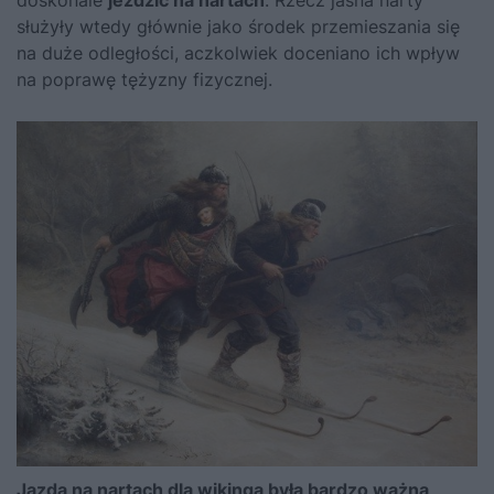
doskonale
jeździć na nartach
. Rzecz jasna narty
służyły wtedy głównie jako środek przemieszania się
na duże odległości, aczkolwiek doceniano ich wpływ
na poprawę tężyzny fizycznej.
Jazda na nartach dla wikinga była bardzo ważna,