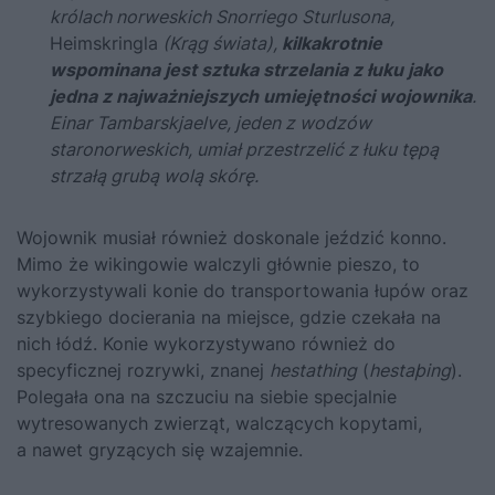
królach norweskich Snorriego Sturlusona,
Heimskringla
(Krąg świata),
kilkakrotnie
wspominana jest sztuka strzelania z łuku jako
jedna z najważniejszych umiejętności wojownika
.
Einar Tambarskjaelve, jeden z wodzów
staronorweskich, umiał przestrzelić z łuku tępą
strzałą grubą wolą skórę.
Wojownik musiał również doskonale jeździć konno.
Mimo że wikingowie walczyli głównie pieszo, to
wykorzystywali konie do transportowania łupów oraz
szybkiego docierania na miejsce, gdzie czekała na
nich łódź. Konie wykorzystywano również do
specyficznej rozrywki, znanej
hestathing
(
hestaþing
).
Polegała ona na szczuciu na siebie specjalnie
wytresowanych zwierząt, walczących kopytami,
a nawet gryzących się wzajemnie.