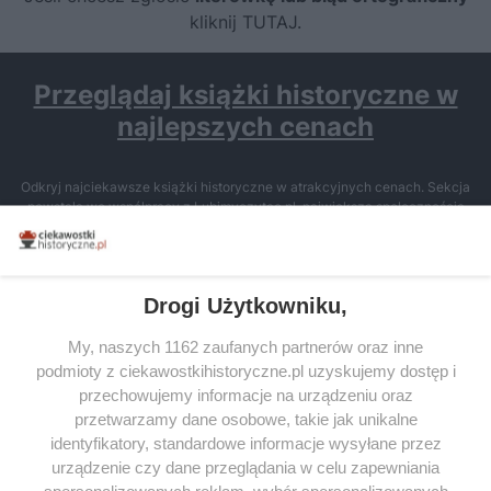
kliknij TUTAJ
.
Przeglądaj książki historyczne w
najlepszych cenach
Odkryj najciekawsze książki historyczne w atrakcyjnych cenach. Sekcja
powstała we współpracy z Lubimyczytac.pl, największą społecznością
miłośników literatury w Polsce – dzięki temu możesz wybierać spośród
tytułów najwyżej ocenianych przez czytelników.
Drogi Użytkowniku,
My, naszych 1162 zaufanych partnerów oraz inne
podmioty z ciekawostkihistoryczne.pl uzyskujemy dostęp i
SERWIS
przechowujemy informacje na urządzeniu oraz
przetwarzamy dane osobowe, takie jak unikalne
SPOŁECZNOŚĆ
identyfikatory, standardowe informacje wysyłane przez
WSPÓŁPRACA
urządzenie czy dane przeglądania w celu zapewniania
spersonalizowanych reklam, wybór spersonalizowanych