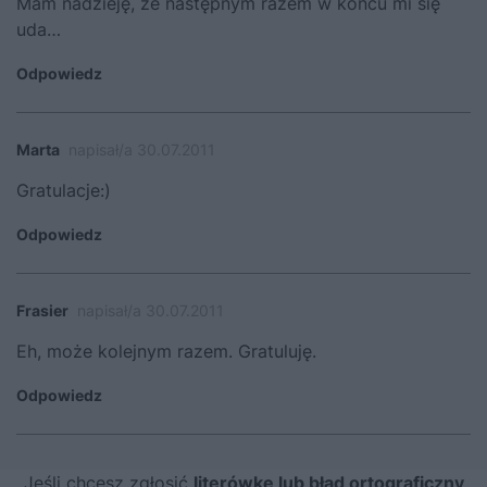
Mam nadzieję, że następnym razem w końcu mi się
uda…
Odpowiedz
Marta
napisał/a 30.07.2011
Gratulacje:)
Odpowiedz
Frasier
napisał/a 30.07.2011
Eh, może kolejnym razem. Gratuluję.
Odpowiedz
Jeśli chcesz zgłosić
literówkę lub błąd ortograficzny