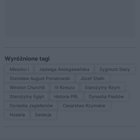
Wyróżnione tagi
Mieszko I
Jadwiga Andegaweńska
Zygmunt Stary
Stanisław August Poniatowski
Józef Stalin
Winston Churchill
III Rzesza
Starożytny Rzym
Starożytny Egipt
Historia PRL
Dynastia Piastów
Dynastia Jagiellonów
Cesarstwo Rzymskie
Husaria
sanacja