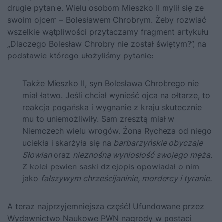
drugie pytanie. Wielu osobom Mieszko II mylił się ze
swoim ojcem – Bolesławem Chrobrym. Żeby rozwiać
wszelkie wątpliwości przytaczamy fragment artykułu
„Dlaczego Bolesław Chrobry nie został świętym?”
, na
podstawie którego ułożyliśmy pytanie:
Także Mieszko II, syn Bolesława Chrobrego nie
miał łatwo. Jeśli chciał wynieść ojca na ołtarze, to
reakcja pogańska i wygnanie z kraju skutecznie
mu to uniemożliwiły. Sam zresztą miał w
Niemczech wielu wrogów. Żona Rycheza od niego
uciekła i skarżyła się na
barbarzyńskie obyczaje
Słowian
oraz
nieznośną wyniosłość swojego męża.
Z kolei pewien saski dziejopis opowiadał o nim
jako
fałszywym chrześcijaninie, mordercy i tyranie.
A teraz najprzyjemniejsza część! Ufundowane przez
Wydawnictwo Naukowe PWN nagrody w postaci