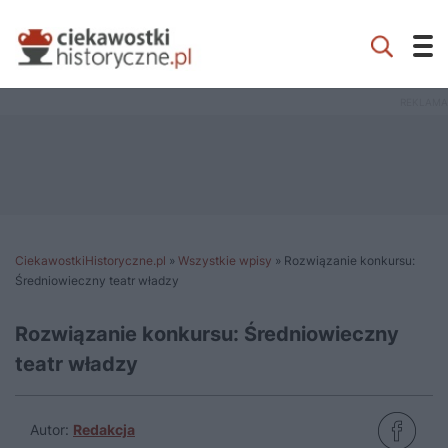
CiekawostkiHistoryczne.pl
»
Wszystkie wpisy
»
Rozwiązanie konkursu:
Średniowieczny teatr władzy
Rozwiązanie konkursu: Średniowieczny
teatr władzy
Autor:
Redakcja