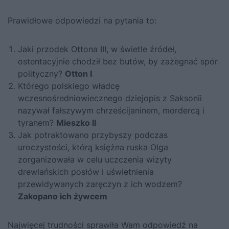
Prawidłowe odpowiedzi na pytania to:
Jaki przodek Ottona III, w świetle źródeł,
ostentacyjnie chodził bez butów, by zażegnać spór
polityczny?
Otton I
Którego polskiego władcę
wczesnośredniowiecznego dziejopis z Saksonii
nazywał fałszywym chrześcijaninem, mordercą i
tyranem?
Mieszko II
Jak potraktowano przybyszy podczas
uroczystości, którą księżna ruska Olga
zorganizowała w celu uczczenia wizyty
drewlańskich posłów i uświetnienia
przewidywanych zaręczyn z ich wodzem?
Zakopano ich żywcem
Najwięcej trudności sprawiła Wam odpowiedź na