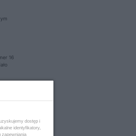
tym
mer 16
iało
 uzyskujemy dostęp i
alne identyfikatory,
u zapewniania