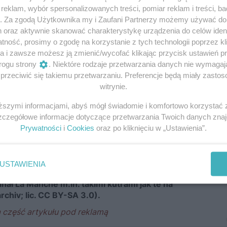
eklam, wybór spersonalizowanych treści, pomiar reklam i treści, b
g. Za zgodą Użytkownika my i Zaufani Partnerzy możemy używać d
h oraz aktywnie skanować charakterystykę urządzenia do celów ident
ność, prosimy o zgodę na korzystanie z tych technologii poprzez kli
a i zawsze możesz ją zmienić/wycofać klikając przycisk ustawień p
rogu strony
. Niektóre rodzaje przetwarzania danych nie wymaga
rzeciwić się takiemu przetwarzaniu. Preferencje będą miały zastoso
witrynie.
iższymi informacjami, abyś mógł świadomie i komfortowo korzystać
Szczegółowe informacje dotyczące przetwarzania Twoich danych zna
Prywatności
i
Cookies
oraz po kliknięciu w „Ustawienia”.
dzić inwazję na Wielką Brytanię, tymczasem
USTAWIENIA
desantowych. Niemieccy żołnierze mieli
nał La Manche m.in. takimi kutrami jak te na
rchiv; lic. CC BY-SA 3.0).