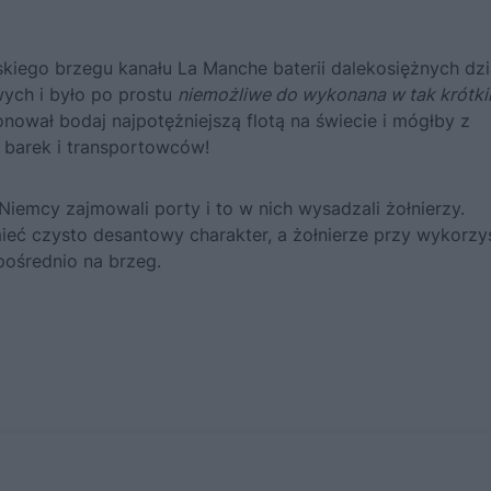
kiego brzegu kanału La Manche baterii dalekosiężnych dzia
ych i było po prostu
niemożliwe do wykonana w tak krótk
ował bodaj najpotężniejszą flotą na świecie i mógłby z
ę barek i transportowców!
iemcy zajmowali porty i to w nich wysadzali żołnierzy.
eć czysto desantowy charakter, a żołnierze przy wykorzy
pośrednio na brzeg.