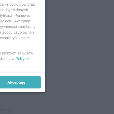
adanie odbiorców oraz
okładnych danych
yfikacji. Ponieważ
knięcie „Akceptuję”.
rywatności znajdujący
ją zgody użytkownika,
wania tylko na tej
 z naszych serwisów
jdziesz w
Polityce
Akceptuję