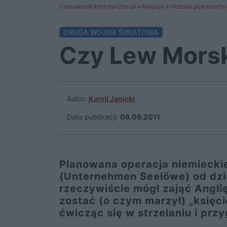
CiekawostkiHistoryczne.pl
»
Miejsce
»
Historia powszechn
DRUGA WOJNA ŚWIATOWA
Czy Lew Morsk
Autor:
Kamil Janicki
Data publikacji:
06.06.2011
Planowana operacja niemiecki
(Unternehmen Seelöwe) od dzie
rzeczywiście mógł zająć Angli
zostać (o czym marzył) „księcie
ćwicząc się w strzelaniu i pr