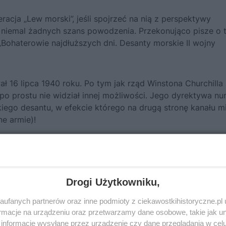
eracja „Lew morski”, jeśli spojrzeć na nią z perspektywy
a niemal żadnych szans powodzenia. Przekonująco pisze o 
„
Bohaterowie najdłuższych dni. Desanty morskie II wojny
ł 16 lipca 1940 roku. Po tym jak rząd Winstona Churchilla
po prostu nie widział innej możliwości. Jego dyrektywa nu
ego desantu, w efekcie którego na drugą stronę kanału m
ne armie)!
enie tej liczby aż do 40 dywizji. No dobrze, nasuwa się
to zrobić i to w ciągu dwóch miesięcy, a nie paru lat?
Drogi Użytkowniku,
ufanych partnerów oraz inne podmioty z ciekawostkihistoryczne.pl
macje na urządzeniu oraz przetwarzamy dane osobowe, takie jak unik
informacje wysyłane przez urządzenie czy dane przeglądania w cel