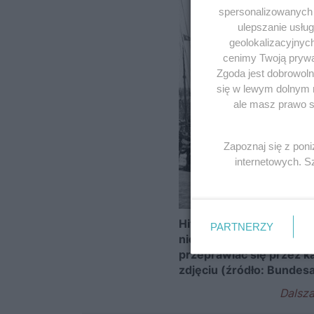
spersonalizowanych r
ulepszanie usłu
geolokalizacyjnyc
cenimy Twoją prywat
Zgoda jest dobrowoln
się w lewym dolnym 
ale masz prawo sp
Zapoznaj się z pon
internetowych. 
Hitler chciał przeprowa
PARTNERZY
nie miał żadnych barek 
przeprawiać się przez ka
zdjęciu (źródło: Bundesa