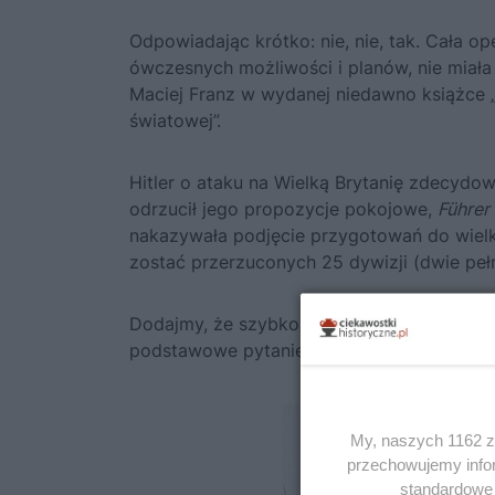
Odpowiadając krótko: nie, nie, tak. Cała op
ówczesnych możliwości i planów, nie miał
Maciej Franz w wydanej niedawno książce 
światowej
”.
Hitler
o ataku na Wielką Brytanię zdecydowa
odrzucił jego propozycje pokojowe,
Führer
nakazywała podjęcie przygotowań do wielki
zostać przerzuconych 25 dywizji (dwie peł
Dodajmy, że szybko zaproponowano podniesi
podstawowe pytanie: jak u licha oni chcieli 
My, naszych 1162 za
przechowujemy infor
standardowe 