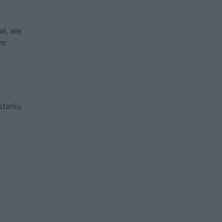
ł, ale
im
staniu