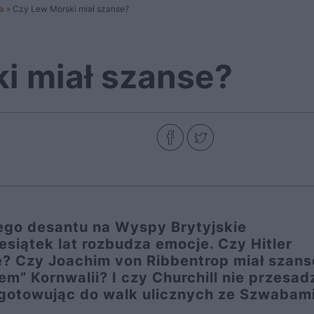
a
»
Czy Lew Morski miał szanse?
i miał szanse?
ego desantu na Wyspy Brytyjskie
siątek lat rozbudza emocje. Czy Hitler
ę? Czy Joachim von Ribbentrop miał szans
m” Kornwalii? I czy Churchill nie przesadz
zygotowując do walk ulicznych ze Szwabam