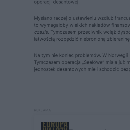
operacji desantowej.
Myślano raczej o ustawieniu wzdłuż francus
to wymagałoby wielkich nakładów finansow
czasie
. Tymczasem przeciwnik wciąż dyspon
łatwością rozpędzić niebronioną zbieranin
Na tym nie koniec problemów. W Norwegii N
Tymczasem operacja „Seelöwe” miała już mi
jednostek desantowych mieli schodzić bez