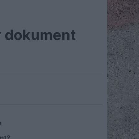
zy dokument
n
ant?