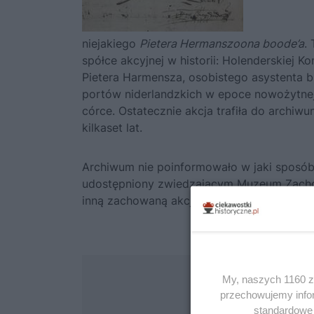
niejakiego
Pietera Hermanszoona boode’a
.
spółce akcyjnej w historii: Holenderskiej K
Pietera Harmensza, osobistego asystenta b
portów niderlandzkich w epoce nowożytnej
córce. Ostatecznie akcja trafiła do archiw
kilkaset lat.
Archiwum nie poinformowało w jaki sposób
udostępniony zwiedzającym Muzeum Zachodn
inną zachowaną akcję tej samej spółki, wy
My, naszych 1160 za
przechowujemy infor
standardowe 