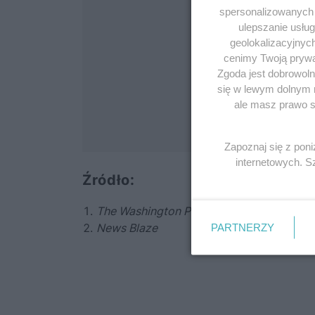
spersonalizowanych r
ulepszanie usłu
geolokalizacyjnyc
cenimy Twoją prywat
Zgoda jest dobrowoln
się w lewym dolnym 
ale masz prawo sp
Zapoznaj się z pon
internetowych. 
Źródło:
The Washington Post
PARTNERZY
News Blaze