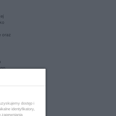
ej
ako
e oraz
n
ano
 uzyskujemy dostęp i
alne identyfikatory,
u zapewniania