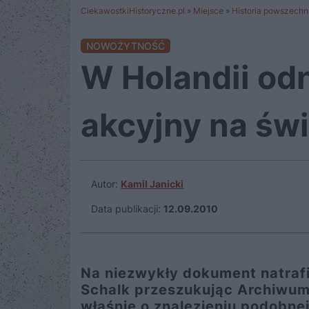
CiekawostkiHistoryczne.pl
»
Miejsce
»
Historia powszechn
NOWOŻYTNOŚĆ
W Holandii od
akcyjny na św
Autor:
Kamil Janicki
Data publikacji:
12.09.2010
Na niezwykły dokument natrafi
Schalk przeszukując Archiwum
właśnie o znalezieniu podobnej