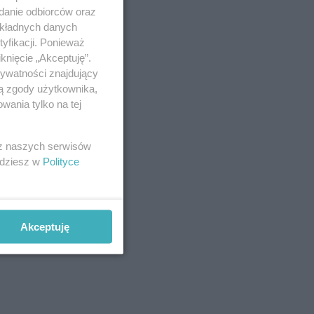
adanie odbiorców oraz
okładnych danych
yfikacji. Ponieważ
knięcie „Akceptuję”.
rywatności znajdujący
ją zgody użytkownika,
wania tylko na tej
 z naszych serwisów
jdziesz w
Polityce
Akceptuję