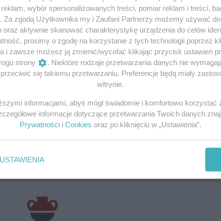
eklam, wybór spersonalizowanych treści, pomiar reklam i treści, b
g. Za zgodą Użytkownika my i Zaufani Partnerzy możemy używać d
h oraz aktywnie skanować charakterystykę urządzenia do celów ident
ność, prosimy o zgodę na korzystanie z tych technologii poprzez kli
a i zawsze możesz ją zmienić/wycofać klikając przycisk ustawień p
rogu strony
. Niektóre rodzaje przetwarzania danych nie wymaga
rzeciwić się takiemu przetwarzaniu. Preferencje będą miały zastoso
witrynie.
iższymi informacjami, abyś mógł świadomie i komfortowo korzystać
Szczegółowe informacje dotyczące przetwarzania Twoich danych zna
Prywatności
i
Cookies
oraz po kliknięciu w „Ustawienia”.
USTAWIENIA