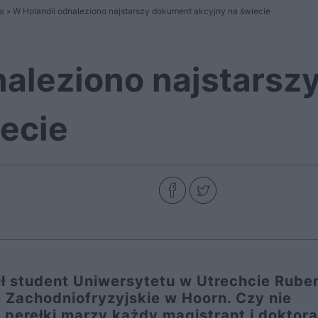
a
»
W Holandii odnaleziono najstarszy dokument akcyjny na świecie
naleziono najstars
iecie
ł student Uniwersytetu w Utrechcie Rube
 Zachodniofryzyjskie w Hoorn. Czy nie
 perełki marzy każdy magistrant i doktor