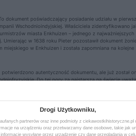
 To dokument poświadczający posiadanie udziału w pierwsz
ompanii Wschodnioindyjskiej. Właściciela zidentyfikowano j
urmistrzów miasta Enkhuizen – jednego z najważniejszych
. Umierając w 1638 roku Pieter pozostawił dokument żoni
um miejskiego w Enkhuizen i została zapomniana na kolejne
 potwierdzono autentyczność dokumentu, ale już został o
iofryzyjskie. Do tej pory za najstarszą na świecie uważ
daną w 1608 roku.
Drogi Użytkowniku,
ufanych partnerów oraz inne podmioty z ciekawostkihistoryczne.pl
macje na urządzeniu oraz przetwarzamy dane osobowe, takie jak unik
informacje wysyłane przez urządzenie czy dane przeglądania w cel