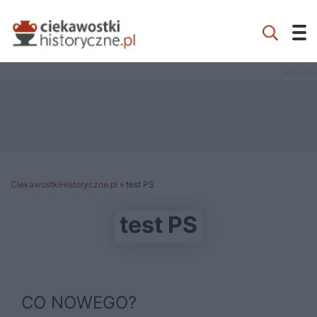
CiekawostkiHistoryczne.pl
»
test PS
test PS
CO NOWEGO?