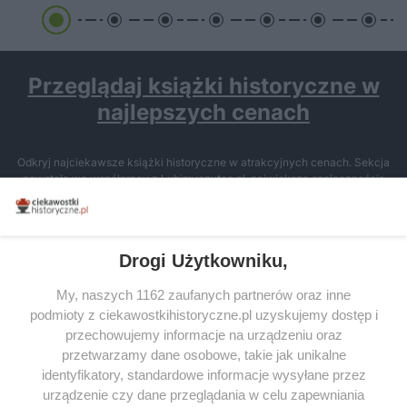
Przeglądaj książki historyczne w
najlepszych cenach
Odkryj najciekawsze książki historyczne w atrakcyjnych cenach. Sekcja
powstała we współpracy z Lubimyczytac.pl, największą społecznością
miłośników literatury w Polsce – dzięki temu możesz wybierać spośród
tytułów najwyżej ocenianych przez czytelników.
Drogi Użytkowniku,
My, naszych 1162 zaufanych partnerów oraz inne
podmioty z ciekawostkihistoryczne.pl uzyskujemy dostęp i
SERWIS
przechowujemy informacje na urządzeniu oraz
przetwarzamy dane osobowe, takie jak unikalne
SPOŁECZNOŚĆ
identyfikatory, standardowe informacje wysyłane przez
WSPÓŁPRACA
urządzenie czy dane przeglądania w celu zapewniania