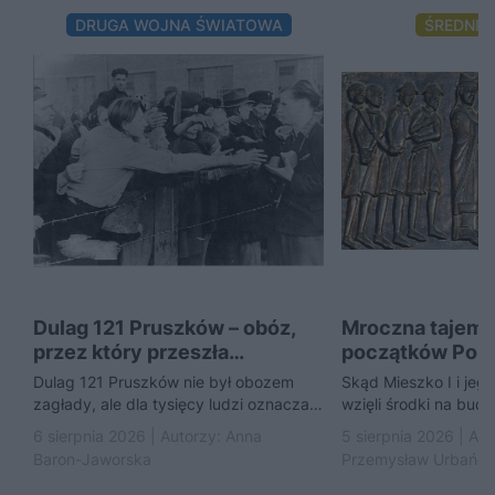
DRUGA WOJNA ŚWIATOWA
ŚREDNIO
Dulag 121 Pruszków – obóz,
Mroczna tajemn
przez który przeszła
początków Pols
Warszawa
Piastowie handl
Dulag 121 Pruszków nie był obozem
Skąd Mieszko I i jeg
niewolnikami?
zagłady, ale dla tysięcy ludzi oznaczał
wzięli środki na bud
początek kolejnego koszmaru
stworzenie pierwsze
6 sierpnia 2026 | Autorzy:
Anna
5 sierpnia 2026 | Aut
przedstawia hipotezę,
Baron-Jaworska
Przemysław Urbańc