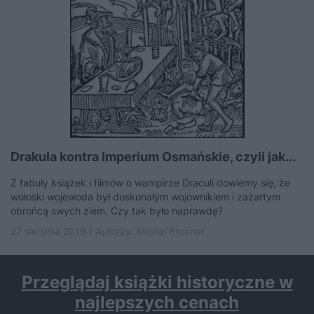
Drakula kontra Imperium Osmańskie, czyli jak...
Z fabuły książek i filmów o wampirze Draculi dowiemy się, że
wołoski wojewoda był doskonałym wojownikiem i zażartym
obrońcą swych ziem. Czy tak było naprawdę?
27 sierpnia 2019 | Autorzy:
Michał Procner
Przeglądaj książki historyczne w
najlepszych cenach