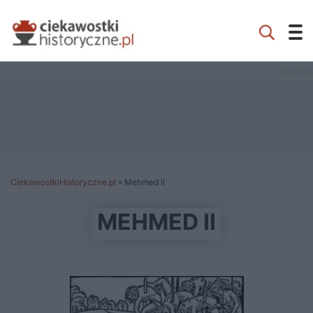
CiekawostkiHistoryczne.pl
»
Mehmed II
MEHMED II