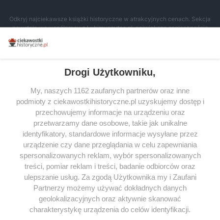
Odkryj najciekawsze książki historyczne w atrakcyjnych cenach. Sekcja
powstała we współpracy z Lubimyczytac.pl, największą społecznością
miłośników literatury w Polsce – dzięki temu możesz wybierać spośród
tytułów najwyżej ocenianych przez czytelników.
Drogi Użytkowniku,
My, naszych 1162 zaufanych partnerów oraz inne
podmioty z ciekawostkihistoryczne.pl uzyskujemy dostęp i
SERWIS
przechowujemy informacje na urządzeniu oraz
przetwarzamy dane osobowe, takie jak unikalne
SPOŁECZNOŚĆ
identyfikatory, standardowe informacje wysyłane przez
WSPÓŁPRACA
urządzenie czy dane przeglądania w celu zapewniania
spersonalizowanych reklam, wybór spersonalizowanych
KONTAKT
treści, pomiar reklam i treści, badanie odbiorców oraz
ulepszanie usług. Za zgodą Użytkownika my i Zaufani
Partnerzy możemy używać dokładnych danych
geolokalizacyjnych oraz aktywnie skanować
ODWIEDŹ RÓWNIEŻ:
charakterystykę urządzenia do celów identyfikacji.
Ponieważ cenimy Twoją prywatność, prosimy o zgodę na