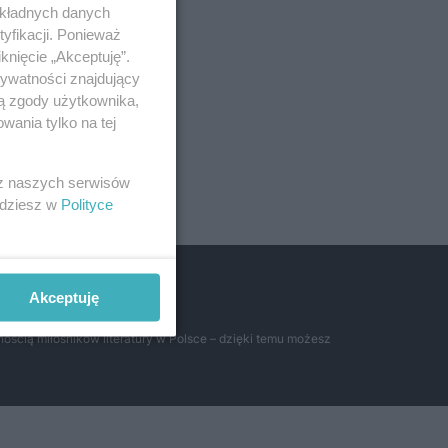
okładnych danych
yfikacji. Ponieważ
knięcie „Akceptuję”.
rywatności znajdujący
ją zgody użytkownika,
wania tylko na tej
 z naszych serwisów
jdziesz w
Polityce
h cenach
Akceptuję
ością miłośników literatury w Polsce – dzięki temu możesz