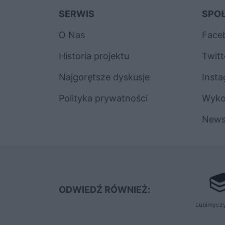
SERWIS
SPO
O Nas
Face
Historia projektu
Twitt
Najgorętsze dyskusje
Inst
Polityka prywatności
Wyk
News
ODWIEDŹ RÓWNIEŻ:
Lubimyczy