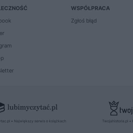
ŁECZNOŚĆ
WSPÓŁPRACA
book
Zgłoś błąd
er
agram
op
letter
tac.pl • Największy serwis o książkach
Twojahistoria.pl • 