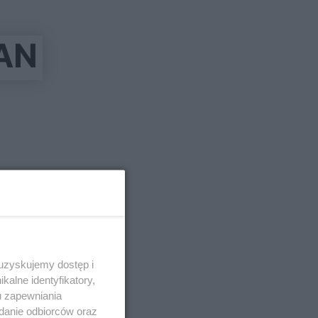
AN
 uzyskujemy dostęp i
alne identyfikatory,
u zapewniania
adanie odbiorców oraz