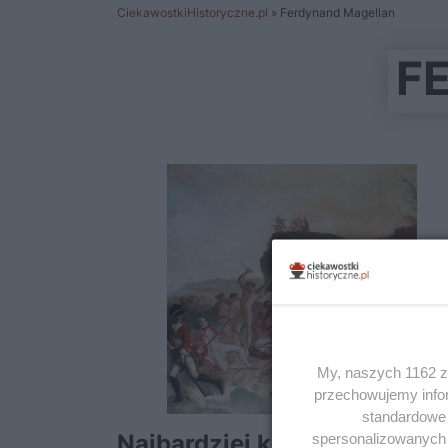
CiekawostkiHistoryczne.pl
»
Ferdynand Magellan
F
My, naszych 1162 za
przechowujemy infor
standardowe 
Najbardziej kuriozalne i
spersonalizowanych r