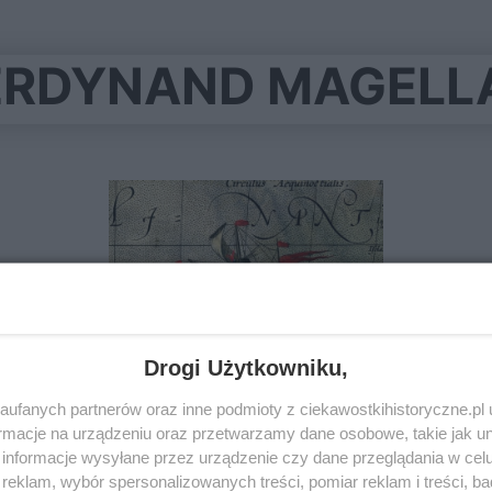
ERDYNAND MAGELL
Drogi Użytkowniku,
ufanych partnerów oraz inne podmioty z ciekawostkihistoryczne.pl
macje na urządzeniu oraz przetwarzamy dane osobowe, takie jak unik
informacje wysyłane przez urządzenie czy dane przeglądania w cel
Kto sfinansował wyprawę
eklam, wybór spersonalizowanych treści, pomiar reklam i treści, b