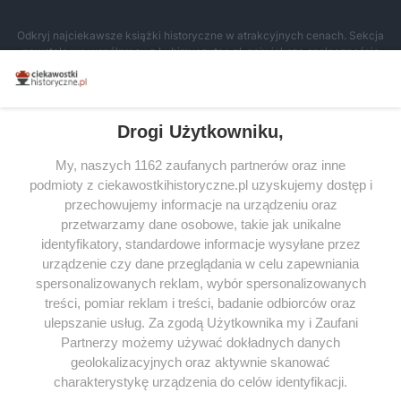
Odkryj najciekawsze książki historyczne w atrakcyjnych cenach. Sekcja
powstała we współpracy z Lubimyczytac.pl, największą społecznością
miłośników literatury w Polsce – dzięki temu możesz wybierać spośród
tytułów najwyżej ocenianych przez czytelników.
Drogi Użytkowniku,
My, naszych 1162 zaufanych partnerów oraz inne
podmioty z ciekawostkihistoryczne.pl uzyskujemy dostęp i
SERWIS
przechowujemy informacje na urządzeniu oraz
przetwarzamy dane osobowe, takie jak unikalne
SPOŁECZNOŚĆ
identyfikatory, standardowe informacje wysyłane przez
WSPÓŁPRACA
urządzenie czy dane przeglądania w celu zapewniania
spersonalizowanych reklam, wybór spersonalizowanych
KONTAKT
treści, pomiar reklam i treści, badanie odbiorców oraz
ulepszanie usług. Za zgodą Użytkownika my i Zaufani
Partnerzy możemy używać dokładnych danych
geolokalizacyjnych oraz aktywnie skanować
ODWIEDŹ RÓWNIEŻ:
charakterystykę urządzenia do celów identyfikacji.