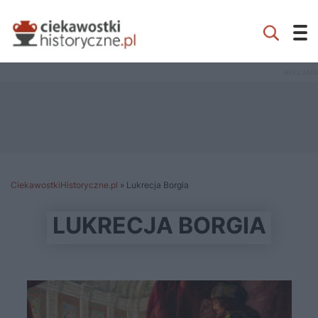
CiekawostkiHistoryczne.pl
»
Lukrecja Borgia
LUKRECJA BORGIA