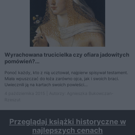
Wyrachowana trucicielka czy ofiara jadowitych
pomówień?...
Ponoć każdy, kto z nią ucztował, najpierw spisywał testament.
Miała wpuszczać do łoża zarówno ojca, jak i swoich braci.
Uwiecznili ją na kartach swoich powieści...
4 października 2015 | Autorzy:
Agnieszka Bukowczan-
Rzeszut
Przeglądaj książki historyczne w
najlepszych cenach