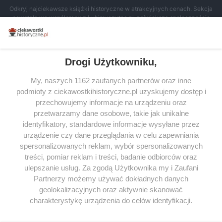
Odkryj najciekawsze książki historyczne w atrakcyjnych cenach. Sekcja
powstała we współpracy z Lubimyczytac.pl, największą społecznością
miłośników literatury w Polsce – dzięki temu możesz wybierać spośród
tytułów najwyżej ocenianych przez czytelników.
Drogi Użytkowniku,
My, naszych 1162 zaufanych partnerów oraz inne
podmioty z ciekawostkihistoryczne.pl uzyskujemy dostęp i
SERWIS
przechowujemy informacje na urządzeniu oraz
przetwarzamy dane osobowe, takie jak unikalne
SPOŁECZNOŚĆ
identyfikatory, standardowe informacje wysyłane przez
WSPÓŁPRACA
urządzenie czy dane przeglądania w celu zapewniania
spersonalizowanych reklam, wybór spersonalizowanych
KONTAKT
treści, pomiar reklam i treści, badanie odbiorców oraz
ulepszanie usług. Za zgodą Użytkownika my i Zaufani
Partnerzy możemy używać dokładnych danych
geolokalizacyjnych oraz aktywnie skanować
ODWIEDŹ RÓWNIEŻ:
charakterystykę urządzenia do celów identyfikacji.
Ponieważ cenimy Twoją prywatność, prosimy o zgodę na