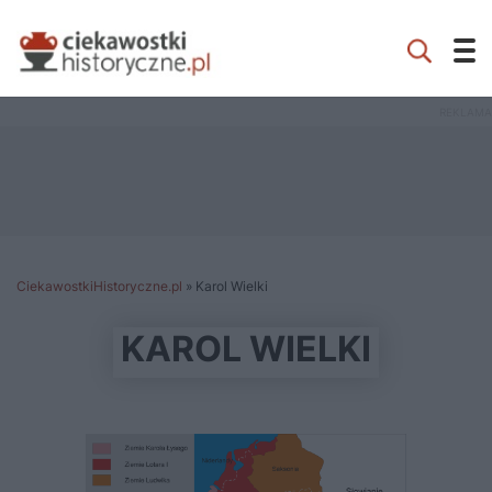
CiekawostkiHistoryczne.pl
»
Karol Wielki
KAROL WIELKI