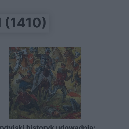
(1410)
rytyjski historyk udowadnia: