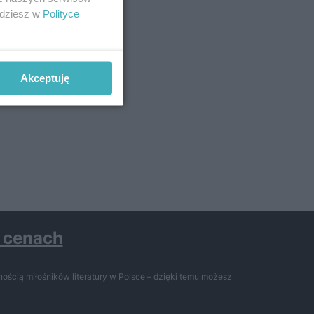
jdziesz w
Polityce
Akceptuję
h cenach
ością miłośników literatury w Polsce – dzięki temu możesz