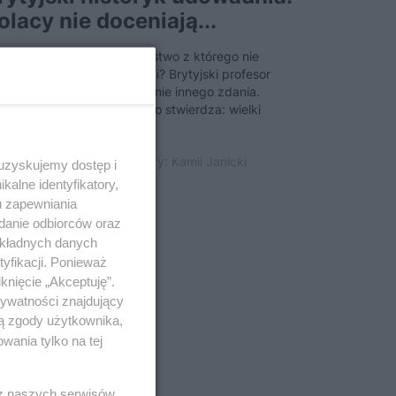
olacy nie doceniają...
zegapiona szansa? Zwycięstwo z którego nie
ciągnięto żadnych korzyści? Brytyjski profesor
torii Robert Frost jest zupełnie innego zdania.
trząc z dystansu stanowczo stwierdza: wielki
umf...
 października 2018 | Autorzy:
Kamil Janicki
 uzyskujemy dostęp i
alne identyfikatory,
u zapewniania
adanie odbiorców oraz
okładnych danych
yfikacji. Ponieważ
knięcie „Akceptuję”.
rywatności znajdujący
ją zgody użytkownika,
wania tylko na tej
 z naszych serwisów