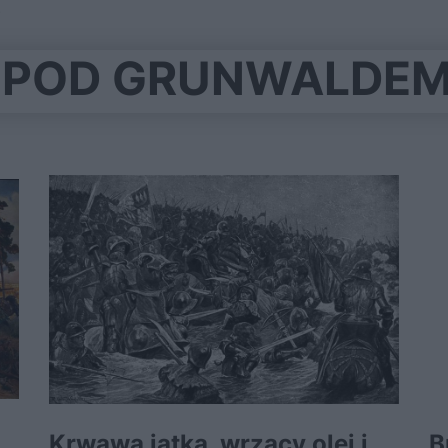
)
 POD GRUNWALDEM 
Krwawa jatka, wrzący olej i
B