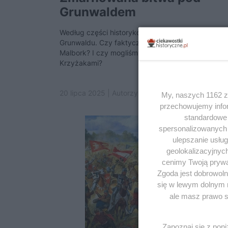
Grunwaldem
Według części historyków Polacy nie wykorzystali
Grunwaldu. Czy faktycznie spóźniliśmy się pod
Malbork? I czy mogliśmy wcześniej rozprawić się 
Krzyżakami?
20 lipca 2025 | Autorzy:
Herbert Gnaś
My, naszych 1162 za
przechowujemy infor
standardowe 
spersonalizowanych r
ulepszanie usłu
geolokalizacyjnyc
cenimy Twoją prywat
Zgoda jest dobrowoln
się w lewym dolnym 
ale masz prawo sp
Zapoznaj się z pon