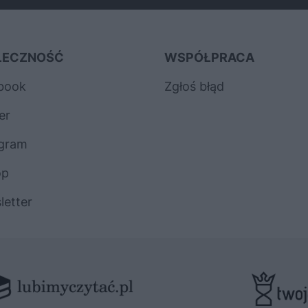
ŁECZNOŚĆ
WSPÓŁPRACA
book
Zgłoś błąd
er
agram
op
letter