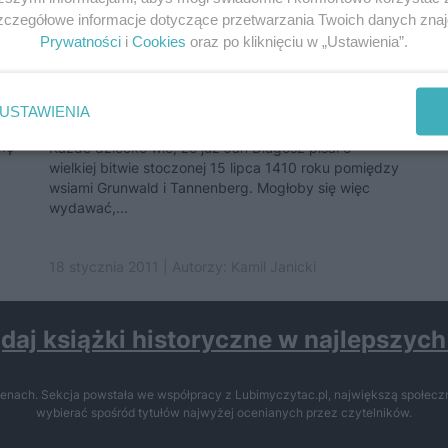
Szczegółowe informacje dotyczące przetwarzania Twoich danych zna
Prywatności
i
Cookies
oraz po kliknięciu w „Ustawienia”.
ą
Grunwald? A co to? Parę
słów...
USTAWIENIA
.
tkę
Każde dziecko wie, że już Jan Długosz pisał o
wielkiej bitwie stoczonej 15 lipca 1410 roku pomiędzy
wsiami Grunwald i Tannenberg. Mogłoby się więc
wydawać,...
18 stycznia 2011 | Autorzy:
Kamil Janicki
daj książki historyczne w najlepszyc
enach. Sekcja powstała we współpracy z Lubimyczytac.pl, największą społeczn
wybierać spośród tytułów najwyżej ocenianych przez czytelników.