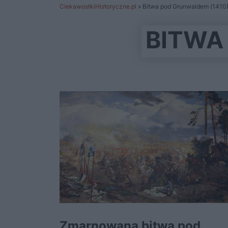
CiekawostkiHistoryczne.pl
»
Bitwa pod Grunwaldem (1410
BITWA
Zmarnowana bitwa pod