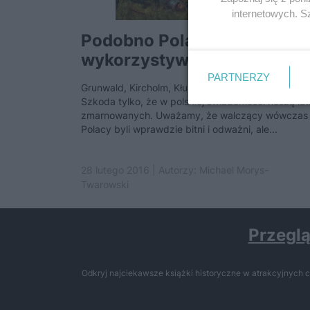
internetowych. 
Podobno Polacy nie potrafi
wykorzystywać swoich...
PARTNERZY
Grunwald, Kircholm, Kłuszyn… świetne zwycięstwa
Szkoda tylko, że w polskiej świadomości noszą ła
zmarnowanych. Uważamy, że walczący wówczas
Polacy byli wprawdzie bitni i odważni, ale...
28 lutego 2016 | Autorzy:
Michael Morys-
Twarowski
Przeglą
Odkryj najciekawsze książki historyczne w atrakcyjnych c