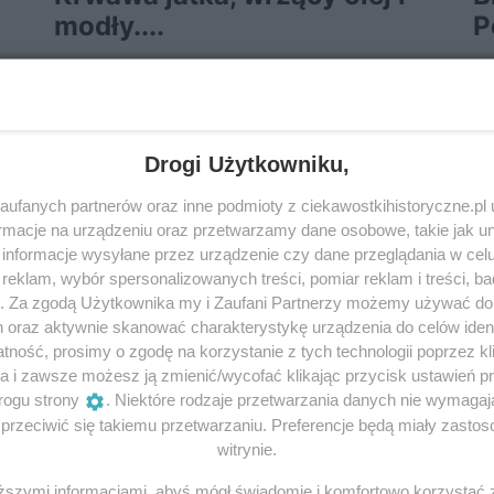
modły....
P
Średniowieczne pole bitwy to wrzaski walczących,
Pr
rżenie przerażonych koni, rzeka krwi, odcięte
wy
z
kończyny i rozpłatane ciała. Obraz iście dantejski,
his
ale nie mniej okrutny można było...
Pa
tri
Drogi Użytkowniku,
29 sierpnia 2019 | Autorzy:
Piotr Dróżdż
12
ufanych partnerów oraz inne podmioty z ciekawostkihistoryczne.pl
macje na urządzeniu oraz przetwarzamy dane osobowe, takie jak unik
informacje wysyłane przez urządzenie czy dane przeglądania w cel
eklam, wybór spersonalizowanych treści, pomiar reklam i treści, b
g. Za zgodą Użytkownika my i Zaufani Partnerzy możemy używać d
h oraz aktywnie skanować charakterystykę urządzenia do celów ident
ność, prosimy o zgodę na korzystanie z tych technologii poprzez kli
a i zawsze możesz ją zmienić/wycofać klikając przycisk ustawień p
rogu strony
. Niektóre rodzaje przetwarzania danych nie wymaga
rzeciwić się takiemu przetwarzaniu. Preferencje będą miały zastoso
witrynie.
iższymi informacjami, abyś mógł świadomie i komfortowo korzystać