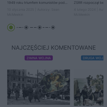
1949 roku triumfem komunistów pod
ZSRR rozpoczął bez
wodzą Mao Zedonga. Ale Chińska
operację grabieży. 
10 stycznia 2025 | Autorzy:
Sean
4 lutego 2024 | Auto
Republika Ludowa mogłaby nie...
Stalina była zdolna 
McMeekin
McMeekin
zbrodni.
NAJCZĘŚCIEJ KOMENTOWANE
ZIMNA WOJNA
DRUGA WOJN