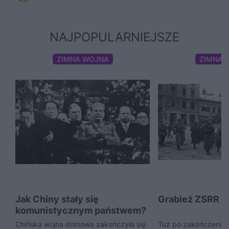
NAJPOPULARNIEJSZE
ZIMNA WOJNA
ZIMNA 
Jak Chiny stały się
Grabież ZSRR p
komunistycznym państwem?
Chińska wojna domowa zakończyła się
Tuż po zakończeniu I