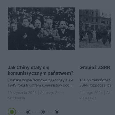
Jak Chiny stały się
Grabież ZSRR p
komunistycznym państwem?
Chińska wojna domowa zakończyła się
Tuż po zakończeniu I
1949 roku triumfem komunistów pod
ZSRR rozpoczął bez
wodzą Mao Zedonga. Ale Chińska
operację grabieży. 
10 stycznia 2025 | Autorzy:
Sean
4 lutego 2024 | Auto
Republika Ludowa mogłaby nie...
Stalina była zdolna 
McMeekin
McMeekin
zbrodni.