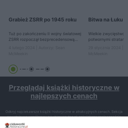
Grabież ZSRR po 1945 roku
Bitwa na Łuku 
Tuż po zakończeniu II wojny światowej
Wielkie zwycięstwo 
ZSRR rozpoczął bezprecedensową
potwornymi stratami
operację grabieży. Armia szabrowników
NAPRAWDĘ skończyła
4 lutego 2024 | Autorzy:
Sean
29 stycznia 2024 | A
Stalina była zdolna do najgorszych
Łuku Kurskim – rzek
McMeekin
McMeekin
zbrodni.
pancerna...
Przeglądaj książki historyczne w
najlepszych cenach
Odkryj najciekawsze książki historyczne w atrakcyjnych cenach. Sekcja
powstała we współpracy z Lubimyczytac.pl, największą społecznością
miłośników literatury w Polsce – dzięki temu możesz wybierać spośród
tytułów najwyżej ocenianych przez czytelników.