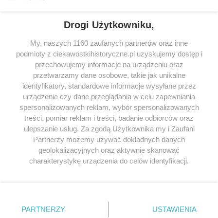
Drogi Użytkowniku,
My, naszych 1160 zaufanych partnerów oraz inne
podmioty z ciekawostkihistoryczne.pl uzyskujemy dostęp i
SERWIS
przechowujemy informacje na urządzeniu oraz
przetwarzamy dane osobowe, takie jak unikalne
SPOŁECZNOŚĆ
identyfikatory, standardowe informacje wysyłane przez
WSPÓŁPRACA
urządzenie czy dane przeglądania w celu zapewniania
spersonalizowanych reklam, wybór spersonalizowanych
KONTAKT
treści, pomiar reklam i treści, badanie odbiorców oraz
ulepszanie usług. Za zgodą Użytkownika my i Zaufani
Partnerzy możemy używać dokładnych danych
geolokalizacyjnych oraz aktywnie skanować
ODWIEDŹ RÓWNIEŻ:
charakterystykę urządzenia do celów identyfikacji.
Ponieważ cenimy Twoją prywatność, prosimy o zgodę na
korzystanie z tych technologii poprzez kliknięcie
„Akceptuję”. Zgoda jest dobrowolna i zawsze możesz ją
zmienić/wycofać klikając przycisk ustawień prywatności
PARTNERZY
USTAWIENIA
znajdujący się w lewym dolnym rogu strony
. Niektóre
Lubimyczytac.pl • Największy serwis o