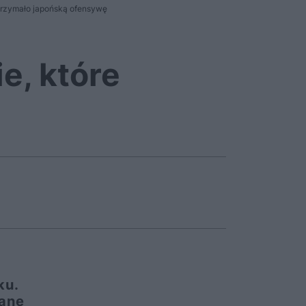
atrzymało japońską ofensywę
e, które
ku.
rane