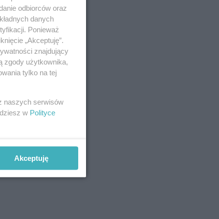
adanie odbiorców oraz
okładnych danych
yfikacji. Ponieważ
knięcie „Akceptuję”.
rywatności znajdujący
ją zgody użytkownika,
wania tylko na tej
e
ich
 z naszych serwisów
jdziesz w
Polityce
Akceptuję