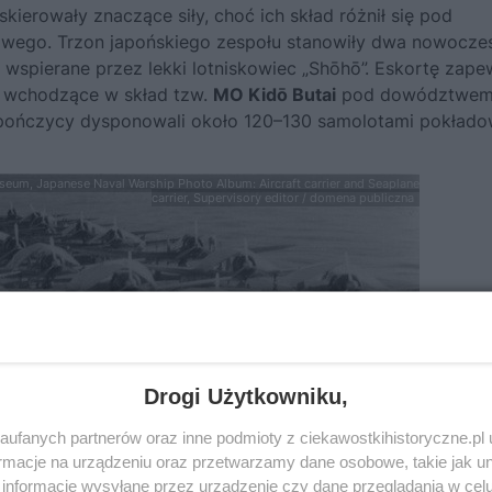
ierowały znaczące siły, choć ich skład różnił się pod
owego. Trzon japońskiego zespołu stanowiły dwa nowocze
 wspierane przez lekki lotniskowiec „Shōhō”. Eskortę zape
le wchodzące w skład tzw.
MO Kidō Butai
pod dowództwe
apończycy dysponowali około 120–130 samolotami pokłado
seum, Japanese Naval Warship Photo Album: Aircraft carrier and Seaplane
carrier, Supervisory editor / domena publiczna
Drogi Użytkowniku,
ufanych partnerów oraz inne podmioty z ciekawostkihistoryczne.pl
macje na urządzeniu oraz przetwarzamy dane osobowe, takie jak unik
informacje wysyłane przez urządzenie czy dane przeglądania w cel