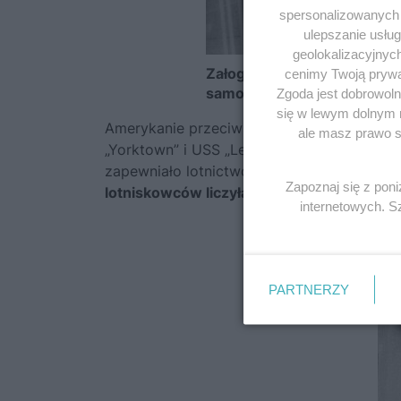
spersonalizowanych r
ulepszanie usłu
geolokalizacyjnyc
Załoga „Zuikaku” zajmuje si
cenimy Twoją prywat
samolotami, 5 maja
Zgoda jest dobrowoln
się w lewym dolnym 
Amerykanie przeciwstawili im
Task Force 1
ale masz prawo sp
„Yorktown” i USS „Lexington”. Okręty osłani
zapewniało lotnictwo bazujące w Australii 
Zapoznaj się z pon
lotniskowców liczyła około 140 samolotów
internetowych. 
fo
PARTNERZY