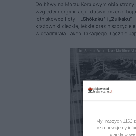
Do bitwy na Morzu Koralowym obie strony sk
względem organizacji i doświadczenia boj
lotniskowce floty –
„Shōkaku” i „Zuikaku”
–
krążowniki ciężkie, lekkie oraz niszczycie
wiceadmirała Takeo Takagiego. Łącznie J
fot.Shizuo Fukui – Kure Maritime Mu
My, naszych 1162 za
przechowujemy infor
standardowe 