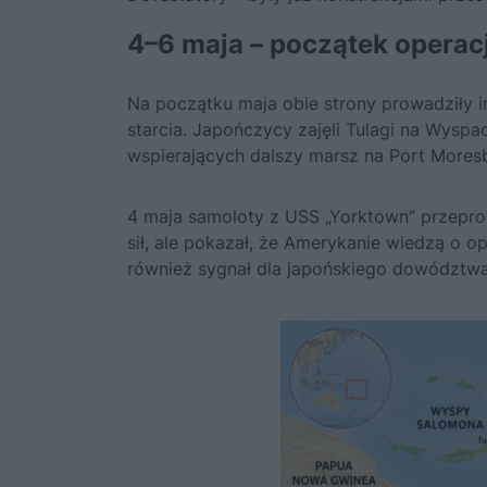
4–6 maja – początek operacj
Na początku maja obie strony prowadziły 
starcia. Japończycy zajęli Tulagi na Wys
wspierających dalszy marsz na Port Mores
4 maja samoloty z USS „Yorktown” przeprowa
sił, ale pokazał, że Amerykanie wiedzą o op
również sygnał dla japońskiego dowództwa