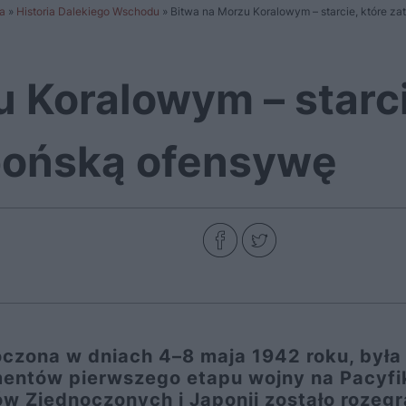
a
»
Historia Dalekiego Wschodu
»
Bitwa na Morzu Koralowym – starcie, które z
 Koralowym – starci
pońską ofensywę
czona w dniach 4–8 maja 1942 roku, była
entów pierwszego etapu wojny na Pacyfi
ów Zjednoczonych i Japonii zostało rozeg