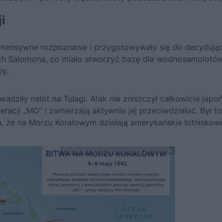
i
intensywne rozpoznanie i przygotowywały się do decydują
pach Salomona, co miało stworzyć bazę dla wodnosamolotó
by.
dziły nalot na Tulagi. Atak nie zniszczył całkowicie japo
eracji „MO” i zamierzają aktywnie jej przeciwdziałać. Był to
, że na Morzu Koralowym działają amerykańskie lotniskow
fot.Grafika wygenerowana przy pomocy AI