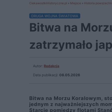
CiekawostkiHistoryczne.pl
»
Miejsce
»
Historia powszechn
DRUGA WOJNA ŚWIATOWA
Bitwa na Morzu
zatrzymało ja
Autor:
Redakcja
Data publikacji:
08.05.2026
Bitwa na Morzu Koralowym, sto
jednym z najważniejszych mom
Starcie pomiędzy flotami Stan