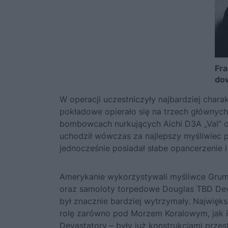
Fra
dow
W operacji uczestniczyły najbardziej char
pokładowe opierało się na trzech głównyc
bombowcach nurkujących Aichi D3A „Val” 
uchodził wówczas za najlepszy myśliwiec p
jednocześnie posiadał słabe opancerzenie i
Amerykanie wykorzystywali myśliwce Gru
oraz samoloty torpedowe Douglas TBD Deva
był znacznie bardziej wytrzymały. Najwięk
rolę zarówno pod Morzem Koralowym, jak i
Devastatory – były już konstrukcjami przes