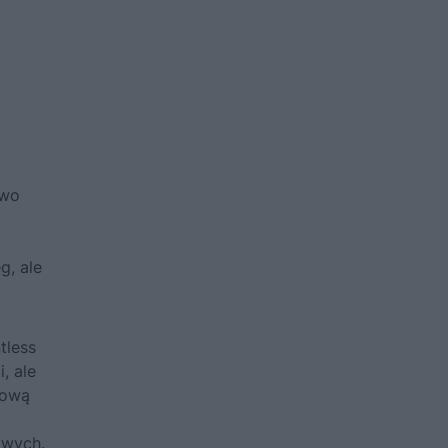
two
g, ale
tless
, ale
zową
owych.