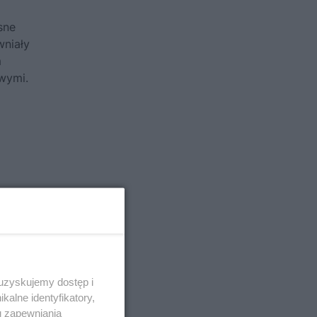
sne
wniały
m
wymi.
 uzyskujemy dostęp i
alne identyfikatory,
u zapewniania