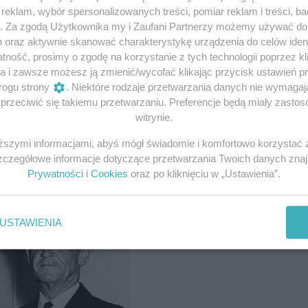
eklam, wybór spersonalizowanych treści, pomiar reklam i treści, b
g. Za zgodą Użytkownika my i Zaufani Partnerzy możemy używać d
h oraz aktywnie skanować charakterystykę urządzenia do celów ident
ę stacjonującymi na pokładzie lotniskowca
ność, prosimy o zgodę na korzystanie z tych technologii poprzez kli
a i zawsze możesz ją zmienić/wycofać klikając przycisk ustawień p
rogu strony
. Niektóre rodzaje przetwarzania danych nie wymaga
7
admirała Franka Jacka Fletchera
z lotniskowcami USS
rzeciwić się takiemu przetwarzaniu. Preferencje będą miały zastoso
ały ciężkie krążowniki i niszczyciele, a dodatkowe wsparci
witrynie.
i na Nowej Gwinei.
Łącznie grupa lotnicza obu amerykańsk
iższymi informacjami, abyś mógł świadomie i komfortowo korzystać
.
Szczegółowe informacje dotyczące przetwarzania Twoich danych zna
Prywatności
i
Cookies
oraz po kliknięciu w „Ustawienia”.
t.Autor nieznany / domena publiczna
USTAWIENIA