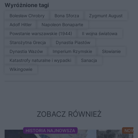
Wyróżnione tagi
Bolesław Chrobry
Bona Sforza
Zygmunt August
Adolf Hitler
Napoleon Bonaparte
Powstanie warszawskie (1944)
II wojna światowa
Starożytna Grecja
Dynastia Piastów
Dynastia Wazów
Imperium Rzymskie
Słowianie
Katastrofy naturalne i wypadki
sanacja
Wikingowie
ZOBACZ RÓWNIEŻ
HISTORIA NAJNOWSZA
NOWO