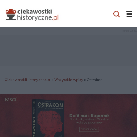
CiekawostkiHistoryczne.pl
»
Wszystkie wpisy
»
Ostrakon