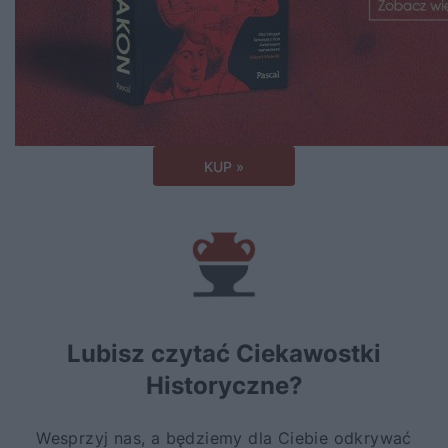
KUP »