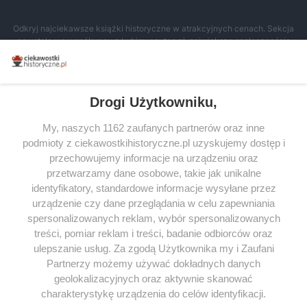
Odkryj najciekawsze książki historyczne w atrakcyjnych cenach. Sekcja
powstała we współpracy z Lubimyczytac.pl, największą społecznością
miłośników literatury w Polsce – dzięki temu możesz wybierać spośród
tytułów najwyżej ocenianych przez czytelników.
Drogi Użytkowniku,
My, naszych 1162 zaufanych partnerów oraz inne
podmioty z ciekawostkihistoryczne.pl uzyskujemy dostęp i
SERWIS
przechowujemy informacje na urządzeniu oraz
przetwarzamy dane osobowe, takie jak unikalne
SPOŁECZNOŚĆ
identyfikatory, standardowe informacje wysyłane przez
urządzenie czy dane przeglądania w celu zapewniania
WSPÓŁPRACA
spersonalizowanych reklam, wybór spersonalizowanych
KONTAKT
treści, pomiar reklam i treści, badanie odbiorców oraz
ulepszanie usług. Za zgodą Użytkownika my i Zaufani
Partnerzy możemy używać dokładnych danych
geolokalizacyjnych oraz aktywnie skanować
charakterystykę urządzenia do celów identyfikacji.
ODWIEDŹ RÓWNIEŻ: