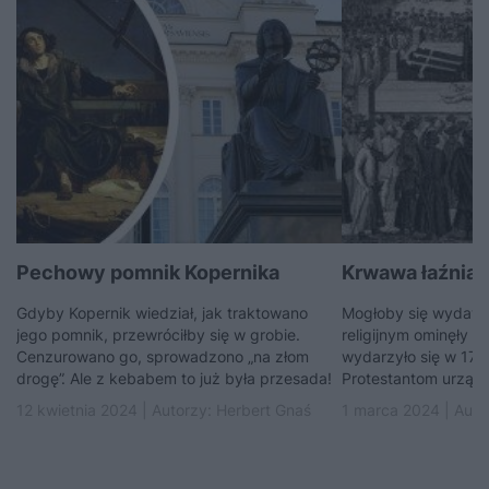
Pechowy pomnik Kopernika
Krwawa łaźnia 
Gdyby Kopernik wiedział, jak traktowano
Mogłoby się wydawać
jego pomnik, przewróciłby się w grobie.
religijnym ominęły P
Cenzurowano go, sprowadzono „na złom
wydarzyło się w 172
drogę”. Ale z kebabem to już była przesada!
Protestantom urządz
12 kwietnia 2024 | Autorzy:
Herbert Gnaś
1 marca 2024 | Auto