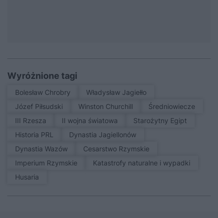
Wyróżnione tagi
Bolesław Chrobry
Władysław Jagiełło
Józef Piłsudski
Winston Churchill
średniowiecze
III Rzesza
II wojna światowa
Starożytny Egipt
Historia PRL
Dynastia Jagiellonów
Dynastia Wazów
Cesarstwo Rzymskie
Imperium Rzymskie
Katastrofy naturalne i wypadki
Husaria