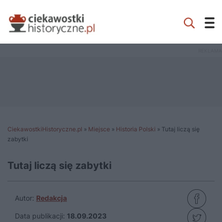
CiekawostkiHistoryczne.pl
»
Miejsce
»
Historia Polski
»
Tutaj liczą się
zabytki
Tutaj liczą się zabytki
Autor:
Redakcja
Data publikacji:
18.09.2023