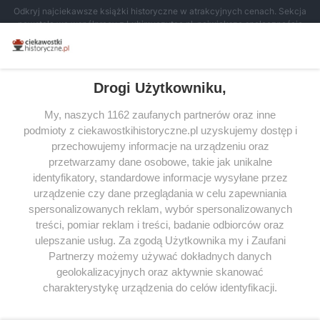
Odkryj najciekawsze książki historyczne w atrakcyjnych cenach. Sekcja
powstała we współpracy z Lubimyczytac.pl, największą społecznością
miłośników literatury w Polsce – dzięki temu możesz wybierać spośród
tytułów najwyżej ocenianych przez czytelników.
Drogi Użytkowniku,
My, naszych 1162 zaufanych partnerów oraz inne
podmioty z ciekawostkihistoryczne.pl uzyskujemy dostęp i
SERWIS
przechowujemy informacje na urządzeniu oraz
przetwarzamy dane osobowe, takie jak unikalne
SPOŁECZNOŚĆ
identyfikatory, standardowe informacje wysyłane przez
WSPÓŁPRACA
urządzenie czy dane przeglądania w celu zapewniania
spersonalizowanych reklam, wybór spersonalizowanych
KONTAKT
treści, pomiar reklam i treści, badanie odbiorców oraz
ulepszanie usług. Za zgodą Użytkownika my i Zaufani
Partnerzy możemy używać dokładnych danych
geolokalizacyjnych oraz aktywnie skanować
ODWIEDŹ RÓWNIEŻ:
charakterystykę urządzenia do celów identyfikacji.
Ponieważ cenimy Twoją prywatność, prosimy o zgodę na
korzystanie z tych technologii poprzez kliknięcie