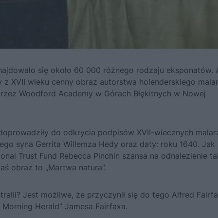
znajdowało się około 60 000 różnego rodzaju eksponatów. 
 z XVII wieku cenny obraz autorstwa holenderskiego malar
 przez Woodford Academy w Górach Błękitnych w Nowej
 doprowadziły do odkrycia podpisów XVII-wiecznych malar
jego syna Gerrita Willemza Hedy oraz daty: roku 1640. Jak
nal Trust Fund Rebecca Pinchin szansa na odnalezienie ta
aś obraz to „Martwa natura”.
ralii? Jest możliwe, że przyczynił się do tego Alfred Fairfa
y Morning Herald” Jamesa Fairfaxa.