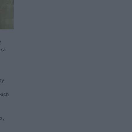
A
za.
zy
kich
x,