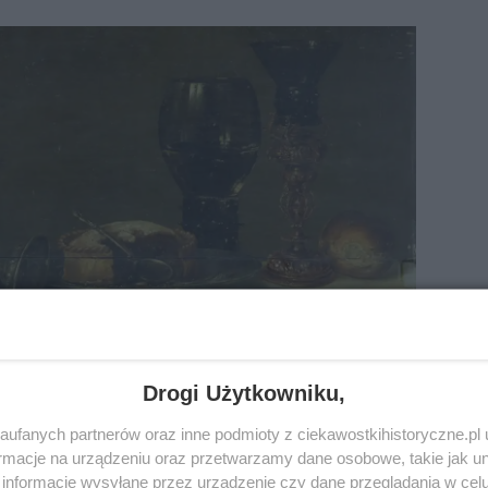
Drogi Użytkowniku,
ufanych partnerów oraz inne podmioty z ciekawostkihistoryczne.pl
brazu olejnego Golden Age znalezionego w
macje na urządzeniu oraz przetwarzamy dane osobowe, takie jak unik
 w Nowej Południowej Walii. Odkrycie było
informacje wysyłane przez urządzenie czy dane przeglądania w cel