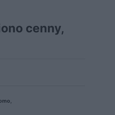
iono cenny,
domo,