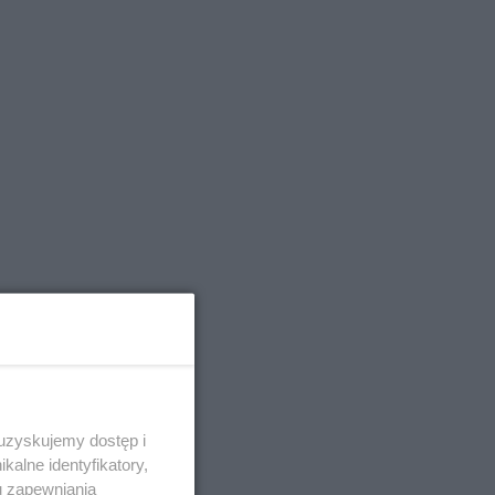
 uzyskujemy dostęp i
alne identyfikatory,
u zapewniania