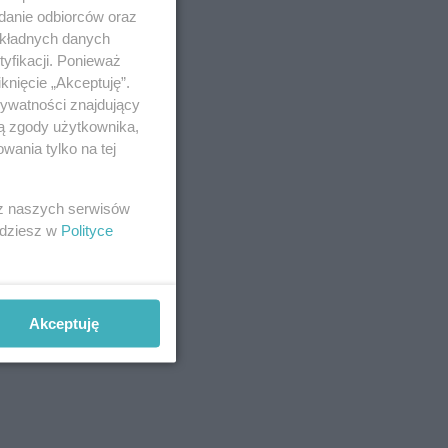
adanie odbiorców oraz
okładnych danych
yfikacji. Ponieważ
 17
knięcie „Akceptuję”.
twa
rywatności znajdujący
 może
ją zgody użytkownika,
wania tylko na tej
około
 z naszych serwisów
jdziesz w
Polityce
niał o
o
Akceptuję
ie