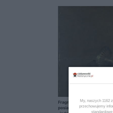
My, naszych 1162 za
Fragment holenderskiego o
przechowujemy infor
posiadłości Blue Mountains
standardowe 