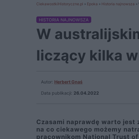
CiekawostkiHistoryczne.pl
»
Epoka
»
Historia najnowsza
»
HISTORIA NAJNOWSZA
W australijsk
liczący kilka 
Autor:
Herbert Gnaś
Data publikacji:
26.04.2022
Czasami naprawdę warto jest z
na co ciekawego możemy natraf
pracownikom National Trust of 