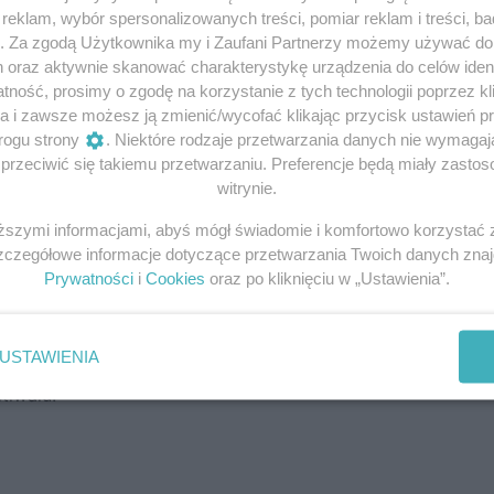
ecca Pinchin, kierownik kolekcji National Trust.
eklam, wybór spersonalizowanych treści, pomiar reklam i treści, b
W)
g. Za zgodą Użytkownika my i Zaufani Partnerzy możemy używać d
h oraz aktywnie skanować charakterystykę urządzenia do celów ident
 kontrowersje. W momencie jego powstania Gerrit miałby
ność, prosimy o zgodę na korzystanie z tych technologii poprzez kli
eważ zmarł w wieku zaledwie 25 lat. Co więcej, style malars
a i zawsze możesz ją zmienić/wycofać klikając przycisk ustawień p
iebie, stąd wątpliwości który z nich był autorem dzieła. A
rogu strony
. Niektóre rodzaje przetwarzania danych nie wymaga
dnak obraz ten można uznać za cenny, ponieważ zazwyczaj
rzeciwić się takiemu przetwarzaniu. Preferencje będą miały zastoso
ny dolarów”. Ten konkretny szacuje się, że może być wart 
witrynie.
kłada się na około 3-3,5 milionów dolarów amerykańskich.
iższymi informacjami, abyś mógł świadomie i komfortowo korzystać
Szczegółowe informacje dotyczące przetwarzania Twoich danych zna
 z obchodami 80 rocznicy nawiązania stosunków
Prywatności
i
Cookies
oraz po kliknięciu w „Ustawienia”.
ę i Australię. Premier tej ostatniej Scott Morrison wspom
wa oraz o wspólnych dążeniach, w tym w kwestii dojścia d
 MH17 oraz udzielania wsparcia Ukrainie. „Martwa natura”
USTAWIENIA
ademy jako część Australian Heritage Festival, który będz
tiwalu!