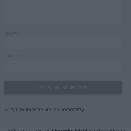
NAZWA
*
E-MAIL
*
W tym momencie nie ma komentrzy.
Jeśli chcesz zgłosić
literówkę lub błąd ortograficzny