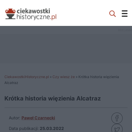
CiekawostkiHistoryczne.pl
»
Czy wiesz że
»
Krótka historia więzienia
Alcatraz
Krótka historia więzienia Alcatraz
Autor:
Paweł Czarnecki
Data publikacji:
25.03.2022