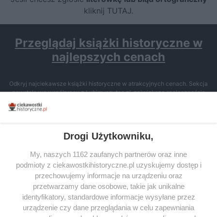
kliknij TUTAJ
.
Przeglądaj książki historyczne w
najlepszych cenach
Odkryj najciekawsze książki historyczne w atrakcyjnych cenach. Sekcja
powstała we współpracy z Lubimyczytac.pl, największą społecznością
miłośników literatury w Polsce – dzięki temu możesz wybierać spośród
tytułów najwyżej ocenianych przez czytelników.
Drogi Użytkowniku,
My, naszych 1162 zaufanych partnerów oraz inne
podmioty z ciekawostkihistoryczne.pl uzyskujemy dostęp i
SERWIS
przechowujemy informacje na urządzeniu oraz
przetwarzamy dane osobowe, takie jak unikalne
SPOŁECZNOŚĆ
identyfikatory, standardowe informacje wysyłane przez
urządzenie czy dane przeglądania w celu zapewniania
WSPÓŁPRACA