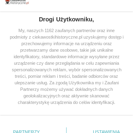
tytułów najwyżej ocenianych przez czytelników.
Drogi Użytkowniku,
My, naszych 1162 zaufanych partnerów oraz inne
podmioty z ciekawostkihistoryczne.pl uzyskujemy dostęp i
SERWIS
przechowujemy informacje na urządzeniu oraz
przetwarzamy dane osobowe, takie jak unikalne
SPOŁECZNOŚĆ
identyfikatory, standardowe informacje wysyłane przez
urządzenie czy dane przeglądania w celu zapewniania
WSPÓŁPRACA
spersonalizowanych reklam, wybór spersonalizowanych
KONTAKT
treści, pomiar reklam i treści, badanie odbiorców oraz
ulepszanie usług. Za zgodą Użytkownika my i Zaufani
Partnerzy możemy używać dokładnych danych
geolokalizacyjnych oraz aktywnie skanować
charakterystykę urządzenia do celów identyfikacji.
ODWIEDŹ RÓWNIEŻ:
Ponieważ cenimy Twoją prywatność, prosimy o zgodę na
korzystanie z tych technologii poprzez kliknięcie
„Akceptuję”. Zgoda jest dobrowolna i zawsze możesz ją
zmienić/wycofać klikając przycisk ustawień prywatności
PARTNERZY
USTAWIENIA