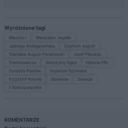
Wyróżnione tagi
Mieszko I
Władysław Jagiełło
Jadwiga Andegaweńska
Zygmunt August
Stanisław August Poniatowski
Józef Piłsudski
średniowiecze
Starożytny Egipt
Historia PRL
Dynastia Piastów
Imperium Rzymskie
Krzysztof Kolumb
Słowianie
sanacja
II Rzeczpospolita
KOMENTARZE