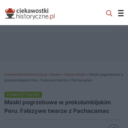
CiekawostkiHistoryczne.pl
»
Epoka
»
Starożytność
»
Maski pogrzebowe w
prekolumbijskim Peru. Fałszywe twarze z Pachacamac
STAROŻYTNOŚĆ
Maski pogrzebowe w prekolumbijskim
Peru. Fałszywe twarze z Pachacamac