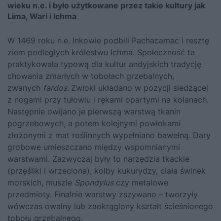
wieku n.e. i było użytkowane przez takie kultury jak
Lima, Wari i Ichma
W 1469 roku n.e. Inkowie podbili Pachacamac i resztę
ziem podległych królestwu Ichma. Społeczność ta
praktykowała typową dla kultur andyjskich tradycję
chowania zmarłych w tobołach grzebalnych,
zwanych
fardos.
Zwłoki układano w pozycji siedzącej
z nogami przy tułowiu i rękami opartymi na kolanach.
Następnie owijano je pierwszą warstwą tkanin
pogrzebowych, a potem kolejnymi powłokami
złożonymi z mat roślinnych wypełniano bawełną. Dary
grobowe umieszczano między wspomnianymi
warstwami. Zazwyczaj były to narzędzia tkackie
(przęśliki i wrzeciona), kolby kukurydzy, ciała świnek
morskich, muszle
Spondylus
czy metalowe
przedmioty. Finalnie warstwy zszywano – tworzyły
wówczas owalny lub zaokrąglony kształt ścieśnionego
tobołu grzebalnego.