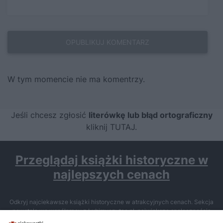
W tym momencie nie ma komentrzy.
Jeśli chcesz zgłosić
literówkę lub błąd ortograficzny
kliknij TUTAJ
.
Przeglądaj książki historyczne w
najlepszych cenach
Odkryj najciekawsze książki historyczne w atrakcyjnych cenach. Sekcja
powstała we współpracy z Lubimyczytac.pl, największą społecznością
miłośników literatury w Polsce – dzięki temu możesz wybierać spośród