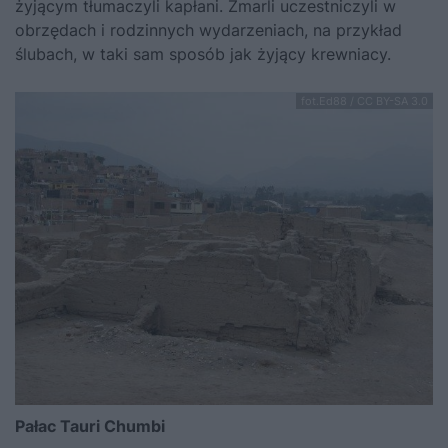
żyjącym tłumaczyli kapłani. Zmarli uczestniczyli w
obrzędach i rodzinnych wydarzeniach, na przykład
ślubach, w taki sam sposób jak żyjący krewniacy.
fot.Ed88 / CC BY-SA 3.0
Pałac Tauri Chumbi