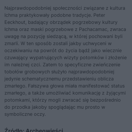
Najprawdopodobniej społeczności związane z kultura
Ichma praktykowały podobne tradycje. Peter
Eeckhout, badający obrządek pogrzebowy kultury
Ichma oraz maski pogrzebowe z Pachacamac, zwraca
uwagę na pozycję siedzącą, w której pochowani byli
zmarli. W ten sposób zostali jakby uchwyceni w
oczekiwaniu na powrót do życia bądź jako wiecznie
czuwający wypatrujących wizyty potomków i złożenie
im należnej czci. Zatem to specyficzne zwieńczenie
tobołów grobowych służyło najprawdopodobniej
jedynie schematycznemu przedstawieniu oblicza
zmarłego. Fałszywa głowa miała manifestować status
zmarłego, a także umożliwiać komunikację z żyjącymi
potomkami, którzy mogli zwracać się bezpośrednio
do przodka jakoby spoglądając mu prosto w
symboliczne oczy.
Źródło:
Archeowieści