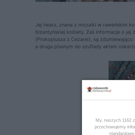
Jej twarz, znana z mozaiki w raweńskim koś
bizantyńskiej kobiety. Zaś informacje o jej
(Prokopiusza z Cezarei), są zdumiewająco s
a druga pisanym do szuflady aktem oskarż
My, naszych 1162 za
przechowujemy infor
standardowe 