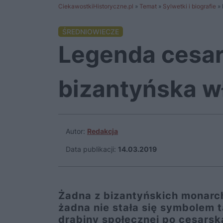
CiekawostkiHistoryczne.pl
»
Temat
»
Sylwetki i biografie
»
ŚREDNIOWIECZE
Legenda cesar
bizantyńska w
Autor:
Redakcja
Data publikacji:
14.03.2019
Żadna z bizantyńskich monarch
żadna nie stała się symbolem ta
drabiny społecznej po cesarsk