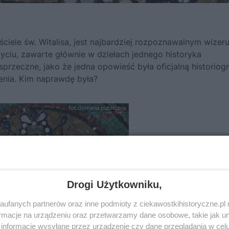
ciele św. Witalisa, jest najbardziej rozpoznawalnym wizer
 życiu, zawarte głównie w dziełach jednego historyka
przeczne, jako że jedna opowieść była oficjalną historiogr
enia. Kim naprawdę była?
fot.domena publiczna
Drogi Użytkowniku,
ufanych partnerów oraz inne podmioty z ciekawostkihistoryczne.pl
macje na urządzeniu oraz przetwarzamy dane osobowe, takie jak unik
informacje wysyłane przez urządzenie czy dane przeglądania w cel