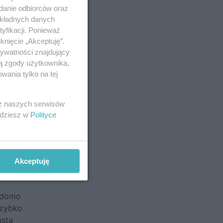
adanie odbiorców oraz
okładnych danych
yfikacji. Ponieważ
knięcie „Akceptuję”.
rywatności znajdujący
ją zgody użytkownika,
wania tylko na tej
 z naszych serwisów
jdziesz w
Polityce
jusza,
enach
ie.
Akceptuję
iadomo
Szybko
asta