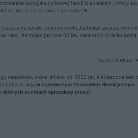
dmiennie sprzyjała cyrkowej fakcji Niebieskich, którzy po
wała się losem stołecznych prostytutek.
 i rozeznania spraw państwowych; Justynian zresztą wychwa
na raka, nie mając jeszcze 50 lat, cesarstwo straciło jedną
(autor: Andrzej 
 cesarstwa, które istniało ok. 1200 lat, a kojarzone jest 
rną biurokracją
w najnowszym Pomocniku Historycznym
w dobrych punktach sprzedaży prasy).