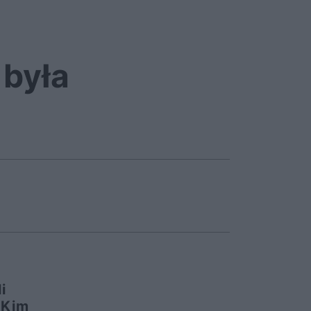
 była
i
 Kim