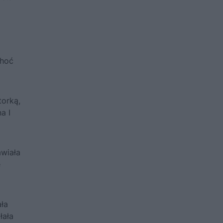
choć
torką,
a I
awiała
e
ała
łała