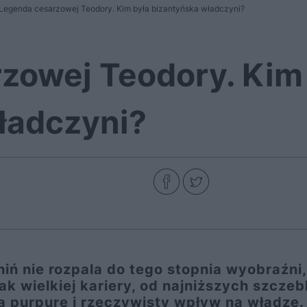
Legenda cesarzowej Teodory. Kim była bizantyńska władczyni?
zowej Teodory. Kim
ładczyni?
iń nie rozpala do tego stopnia wyobraźni,
k wielkiej kariery, od najniższych szczebl
ą purpurę i rzeczywisty wpływ na władzę.