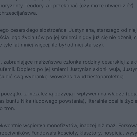
horyzonty Teodory, a i przekonać (czy może utwierdzić?)
hrześcijaństwa.
go cesarskiego siostrzeńca, Justyniana, starszego od niej
cią jego życia (ów po jej śmierci nigdy już się nie ożenił, 
yle lat mniej więcej, ile był od niej starszy).
 zabraniające małżeństwa członka rodziny cesarskiej z ak
mii. Dopiero po jej śmierci Justynian skłonił wuja, Justyn
oślubić swą wybrankę, wówczas dwudziestoparoletnią.
d początku z niezależną pozycją i wpływem na władzę (poj
s buntu Nika (ludowego powstania), literalnie ocaliła życi
o tron.
ekwentnie wspierała monofizytów, inaczej niż mąż. Forsow
zeciwników. Fundowała kościoły, klasztory, hospicja, wysy