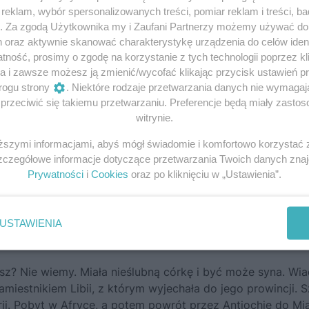
eklam, wybór spersonalizowanych treści, pomiar reklam i treści, b
g. Za zgodą Użytkownika my i Zaufani Partnerzy możemy używać d
h oraz aktywnie skanować charakterystykę urządzenia do celów ident
ność, prosimy o zgodę na korzystanie z tych technologii poprzez kli
a i zawsze możesz ją zmienić/wycofać klikając przycisk ustawień p
cesarzowej Teodory na
rogu strony
. Niektóre rodzaje przetwarzania danych nie wymaga
ościoła św. Witalisa w
rzeciwić się takiemu przetwarzaniu. Preferencje będą miały zastoso
Ilustracja z Pomocnika
witrynie.
ego POLITYKI –
„Dzieje
 Zaginione Cesarstwo”
.
iższymi informacjami, abyś mógł świadomie i komfortowo korzystać
Szczegółowe informacje dotyczące przetwarzania Twoich danych zna
ustyniana I (527–565), przeszła już długą drogę. Urodzona
Prywatności
i
Cookies
oraz po kliknięciu w „Ustawienia”.
b Paflagonia), jedna z trzech córek tresera niedźwiedzi Akac
 Konstantynopolu, pracowała od dziecka: była aktorką w sc
ki widzów między poszczególnymi wyścigami w hipodrom
USTAWIENIA
d inne aktorki.
iusz? Nie wiemy. Miała nieślubną córkę i być może syna. W
miestnikiem Libii, z którym wyjechała do jego prowincji. 
rii. Pobyt w Afryce, a potem powrót przez Antiochię do Mi