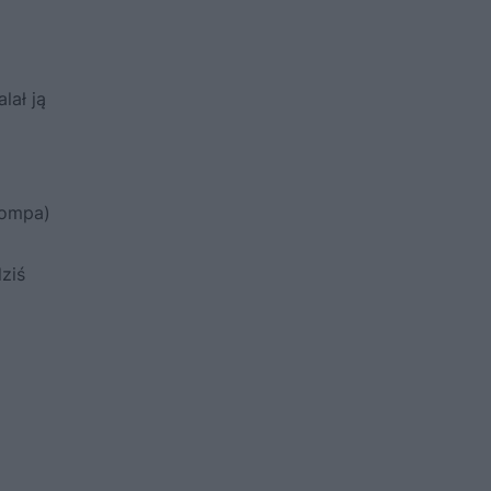
lał ją
Kompa)
dziś