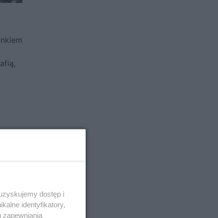
unkiem
afią,
 uzyskujemy dostęp i
alne identyfikatory,
u zapewniania