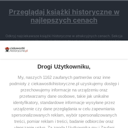
Przeglądaj książki historyczne w
najlepszych cenach
Odkryj najciekawsze książki historyczne w atrakcyjnych cenach. Sekcja
powstała we współpracy z Lubimyczytac.pl, największą społecznością
miłośników literatury w Polsce – dzięki temu możesz wybierać spośród
tytułów najwyżej ocenianych przez czytelników.
Drogi Użytkowniku,
My, naszych 1162 zaufanych partnerów oraz inne
podmioty z ciekawostkihistoryczne.pl uzyskujemy dostęp i
SERWIS
przechowujemy informacje na urządzeniu oraz
przetwarzamy dane osobowe, takie jak unikalne
SPOŁECZNOŚĆ
identyfikatory, standardowe informacje wysyłane przez
WSPÓŁPRACA
urządzenie czy dane przeglądania w celu zapewniania
spersonalizowanych reklam, wybór spersonalizowanych
KONTAKT
treści, pomiar reklam i treści, badanie odbiorców oraz
ulepszanie usług. Za zgodą Użytkownika my i Zaufani