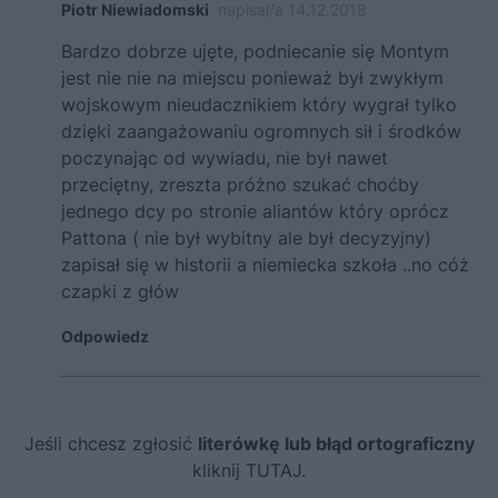
Piotr Niewiadomski
napisał/a 14.12.2018
Bardzo dobrze ujęte, podniecanie się Montym
jest nie nie na miejscu ponieważ był zwykłym
wojskowym nieudacznikiem który wygrał tylko
dzięki zaangażowaniu ogromnych sił i środków
poczynając od wywiadu, nie był nawet
przeciętny, zreszta próżno szukać choćby
jednego dcy po stronie aliantów który oprócz
Pattona ( nie był wybitny ale był decyzyjny)
zapisał się w historii a niemiecka szkoła ..no cóż
czapki z głów
Odpowiedz
Jeśli chcesz zgłosić
literówkę lub błąd ortograficzny
kliknij TUTAJ
.