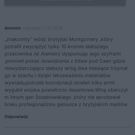
Anonim
napisał/a 11.12.2018
„znakomity” wódz brytyjski Montgomery ,który
potrafił zwyciężyć tylko 10 krotnie słabszego
przeciwnika /el Alamein/ dysponując jego szyframi
,ponowił pokaz dowodzenia z bitew pod Caen gdzie
niewystarczająco słabszy wróg dwa miesiące trzymał
go w szachu i dzięki lekceważeniu materiałów
wywiadu,potrzeb koordynacji działań kilku armii
wygubił wojska powietrzno desantowe.Winą obarczył
m innym gen Sosabowskiego ,który nie aprobował
braku profesjonalizmu geniusza z brytyjskich mediów
Odpowiedz