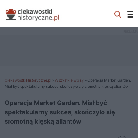
CiekawostkiHistoryczne.pl
»
Wszystkie wpisy
»
Operacja Market Garden.
Miał być spektakularny sukces, skończyło się sromotną klęską aliantów
Operacja Market Garden. Miał być
spektakularny sukces, skończyło się
sromotną klęską aliantów