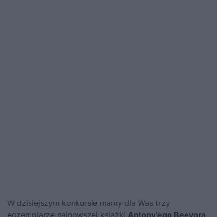
W dzisiejszym konkursie mamy dla Was trzy
egzemplarze najnowszej książki
Antony’ego Beevora