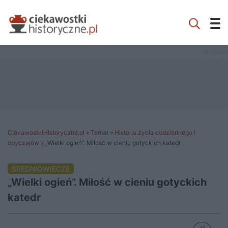
CiekawostkiHistoryczne.pl
»
Temat
»
Historia życia codziennego i
obyczajów
»
„Wielki ogień”. Miłość w cieniu gotyckich katedr
ŚREDNIOWIECZE
„Wielki ogień”. Miłość w cieniu gotyckich
katedr