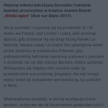
Historię miłości witrażysty Bernolda i hafciarki
Isambur przeczytasz w książce Jeanne Bourin
„Wielki ogień”
(Noir sur Blanc 2017).
Akcja powieści rozgrywa się na przełomie XI i XII
wieku we Francji, nad Loirem i Loarą, jeśli pominąć
epizod, gdy przenosi się na drugi brzeg Kanału La
Manche. Nazwa osady Le Grand Feu upamiętnia wielki
pożar donżonu w miasteczku Fréteval, gdy
piętnastoletnią hafciarkę Isamborę uratował z płomieni
o dziewięć lat od niej starszy Bernold, mistrz szklarski.
Rodzącemu się między nimi uczuciu staje na
przeszkodzie wuj ocalonej, pragnący dla niej innego
męża, toteż jej wybawiciel uprowadza ją, by poślubić
w Blois.
Wielowątkowa powieść, w której występują liczne
postaci, rozgrywa się na tle przemian gospodarczych i