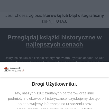
Jeśli chcesz zgłosić
literówkę lub błąd ortograficzny
kliknij TUTAJ
.
Przeglądaj książki historyczne w
najlepszych cenach
Odkryj najciekawsze książki historyczne w atrakcyjnych cenach. Sekcja
powstała we współpracy z Lubimyczytac.pl, największą społecznością
miłośników literatury w Polsce – dzięki temu możesz wybierać spośród
tytułów najwyżej ocenianych przez czytelników.
Drogi Użytkowniku,
My, naszych 1162 zaufanych partnerów oraz inne
podmioty z ciekawostkihistoryczne.pl uzyskujemy dostęp i
SERWIS
przechowujemy informacje na urządzeniu oraz