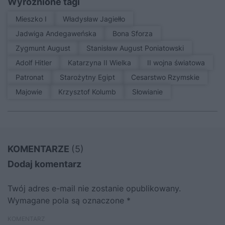
Wyróżnione tagi
Mieszko I
Władysław Jagiełło
Jadwiga Andegaweńska
Bona Sforza
Zygmunt August
Stanisław August Poniatowski
Adolf Hitler
Katarzyna II Wielka
II wojna światowa
patronat
Starożytny Egipt
Cesarstwo Rzymskie
Majowie
Krzysztof Kolumb
Słowianie
KOMENTARZE
(5)
Dodaj komentarz
Twój adres e-mail nie zostanie opublikowany.
Wymagane pola są oznaczone
*
KOMENTARZ