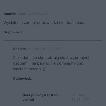
Anonim
napisał/a 07.03.2017
Wysłałem i żadnej odpowiedzi nie dostałem…
Odpowiedz
Anonim
napisał/a 10.03.2017
Zakładam, że skontaktują się z wybranymi
osobami i na pewno nie pominą nikogo
wartościowego. ;)
Odpowiedz
Nasz publicysta
| Kamil
napisał/a
Janicki
10.03.2017