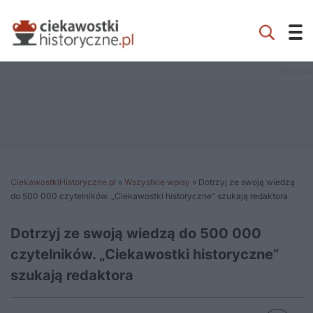
CiekawostkiHistoryczne.pl
»
Wszystkie wpisy
»
Dotrzyj ze swoją wiedzą
do 500 000 czytelników. „Ciekawostki historyczne” szukają redaktora
Dotrzyj ze swoją wiedzą do 500 000
czytelników. „Ciekawostki historyczne”
szukają redaktora