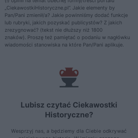
(!) opinii na temat obecnej formy/treści portalu
„CiekawostkiHistoryczne.pl”. Jakie elementy by
Pan/Pani zmienił/a? Jakie powinniśmy dodać funkcje
lub rubryki, jakich pozyskać publicystów? Z jakich
zrezygnować? (tekst nie dłuższy niż 1800
znaków). Proszę też pamiętać o podaniu w nagłówku
wiadomości stanowiska na które Pan/Pani aplikuje.