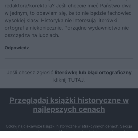
redaktora/korektora? Jeśli chcecie mieć Państwo dwa
w jednym, to obawiam się, że to nie będzie fachowiec
wysokiej klasy. Historyka nie interesują literówki,
ortografia niekoniecznie. Porządne wydawnictwo nie
oszczędza na ludziach.
Odpowiedz
Jeśli chcesz zgłosić
literówkę lub błąd ortograficzny
kliknij TUTAJ
.
Przeglądaj książki historyczne w
najlepszych cenach
Odkryj najciekawsze książki historyczne w atrakcyjnych cenach. Sekcja
powstała we współpracy z Lubimyczytac.pl, największą społecznością
miłośników literatury w Polsce – dzięki temu możesz wybierać spośród