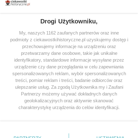
tytułów najwyżej ocenianych przez czytelników.
Drogi Użytkowniku,
My, naszych 1162 zaufanych partnerów oraz inne
podmioty z ciekawostkihistoryczne.pl uzyskujemy dostęp i
SERWIS
przechowujemy informacje na urządzeniu oraz
przetwarzamy dane osobowe, takie jak unikalne
SPOŁECZNOŚĆ
identyfikatory, standardowe informacje wysyłane przez
urządzenie czy dane przeglądania w celu zapewniania
WSPÓŁPRACA
spersonalizowanych reklam, wybór spersonalizowanych
KONTAKT
treści, pomiar reklam i treści, badanie odbiorców oraz
ulepszanie usług. Za zgodą Użytkownika my i Zaufani
Partnerzy możemy używać dokładnych danych
geolokalizacyjnych oraz aktywnie skanować
charakterystykę urządzenia do celów identyfikacji.
ODWIEDŹ RÓWNIEŻ:
Ponieważ cenimy Twoją prywatność, prosimy o zgodę na
korzystanie z tych technologii poprzez kliknięcie
„Akceptuję”. Zgoda jest dobrowolna i zawsze możesz ją
zmienić/wycofać klikając przycisk ustawień prywatności