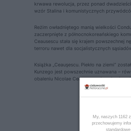
krwawa rewolucja, przez ponad dwadzieścia
wzór Stalina i komunistycznych przywódc
Reżim owładniętego manią wielkości Cond
zaczerpnięte z północnokoreańskiego kom
Ceausescu stała się krajem powszechnej nę
terroru nawet dla socjalistycznych sąsiadó
Książka
„Ceauşescu. Piekło na ziemi”
został
Kunzego
jest powszechnie uznawana – równ
obaleniu Nicolae Ceauseșcu ukazało się naj
My, naszych 1162 za
przechowujemy infor
standardowe 