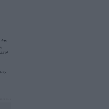
olae
e,
kazał
usy.