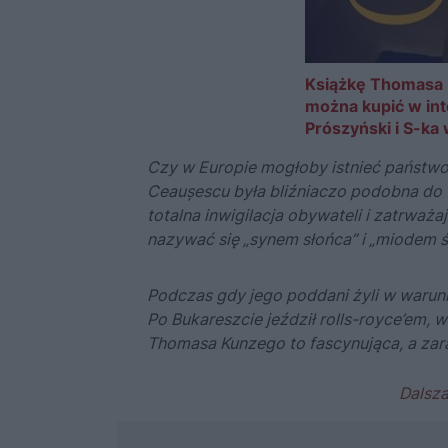
Książkę Thomasa 
można kupić w in
Prószyński i S-ka
Czy w Europie mogłoby istnieć państwo
Ceaușescu była bliźniaczo podobna do te
totalna inwigilacja obywateli i zatrważa
nazywać się „synem słońca” i „miodem św
Podczas gdy jego poddani żyli w warun
Po Bukareszcie jeździł rolls-royce’em, w
Thomasa Kunzego
to fascynująca, a za