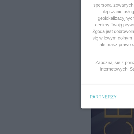
spersonalizowanych r
ulepszanie usłu
geolokalizacyjnyc
cenimy Twoją prywat
Zgoda jest dobrowoln
się w lewym dolnym 
ale masz prawo sp
Zapoznaj się z pon
internetowych. 
PARTNERZY