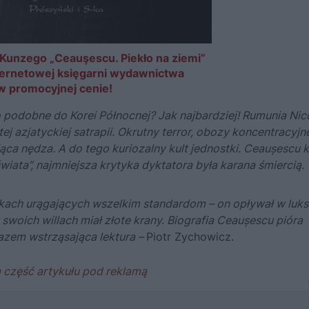
Kunzego „Ceauşescu. Piekło na ziemi”
ternetowej księgarni wydawnictwa
 w promocyjnej cenie!
 podobne do Korei Północnej? Jak najbardziej! Rumunia Nic
j azjatyckiej satrapii. Okrutny terror, obozy koncentracyjn
jąca nędza. A do tego kuriozalny kult jednostki. Ceaușescu 
iata”, najmniejsza krytyka dyktatora była karana śmiercią.
kach urągających wszelkim standardom – on opływał w luks
 swoich willach miał złote krany.
Biografia Ceaușescu pióra
razem wstrząsająca lektura –
Piotr Zychowicz.