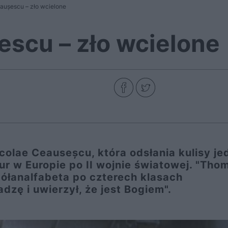
aușescu – zło wcielone
escu – zło wcielone
colae Ceauseșcu, która odsłania kulisy je
ur w Europie po II wojnie światowej. "Tho
półanalfabeta po czterech klasach
zę i uwierzył, że jest Bogiem".