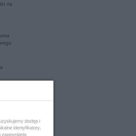
tki na
unia
awego
sa
 uzyskujemy dostęp i
alne identyfikatory,
u zapewniania