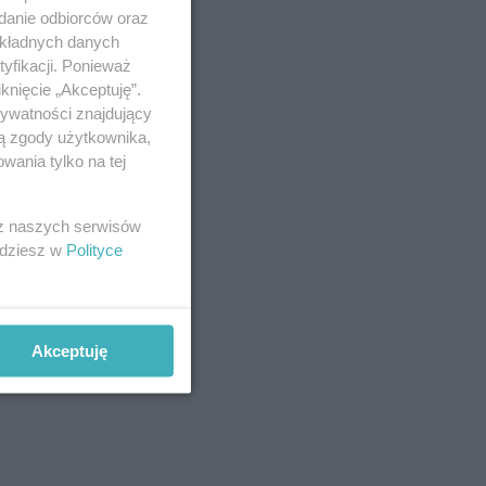
adanie odbiorców oraz
okładnych danych
yfikacji. Ponieważ
knięcie „Akceptuję”.
rywatności znajdujący
ją zgody użytkownika,
wania tylko na tej
 z naszych serwisów
jdziesz w
Polityce
Akceptuję