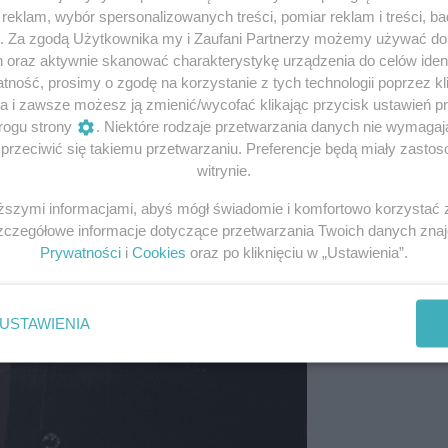
eklam, wybór spersonalizowanych treści, pomiar reklam i treści, b
g. Za zgodą Użytkownika my i Zaufani Partnerzy możemy używać d
h oraz aktywnie skanować charakterystykę urządzenia do celów ident
ność, prosimy o zgodę na korzystanie z tych technologii poprzez kli
a i zawsze możesz ją zmienić/wycofać klikając przycisk ustawień p
rogu strony
. Niektóre rodzaje przetwarzania danych nie wymaga
rzeciwić się takiemu przetwarzaniu. Preferencje będą miały zastoso
witrynie.
iższymi informacjami, abyś mógł świadomie i komfortowo korzystać
Szczegółowe informacje dotyczące przetwarzania Twoich danych zna
Prywatności
i
Cookies
oraz po kliknięciu w „Ustawienia”.
USTAWIENIA