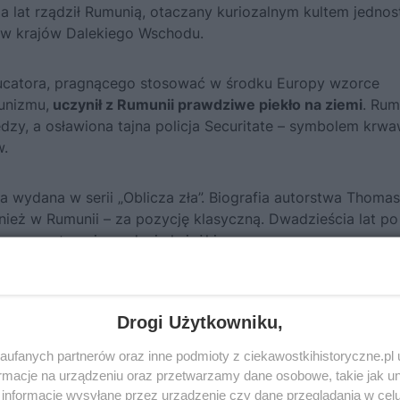
 lat rządził Rumunią, otaczany kuriozalnym kultem jednos
ów krajów Dalekiego Wschodu.
ucatora, pragnącego stosować w środku Europy wzorce
unizmu,
uczynił z Rumunii prawdziwe piekło na ziemi
. Rum
dzy, a osławiona tajna policja Securitate – symbolem krw
w.
a wydana w serii „Oblicza zła”.
Biografia autorstwa Thoma
ież w Rumunii – za pozycję klasyczną. Dwadzieścia lat po
nowsze, trzecie wydanie książki.
Drogi Użytkowniku,
ufanych partnerów oraz inne podmioty z ciekawostkihistoryczne.pl
macje na urządzeniu oraz przetwarzamy dane osobowe, takie jak unik
informacje wysyłane przez urządzenie czy dane przeglądania w cel