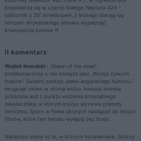
kolorowy telewizor 48C marki X.Y, w mgnieniu oka
przeistacza się w czarno-białego Neptuna 424 –
odbiornik z 20″ kineskopem, z którego starają się
tempem afrykańskiego ślimaka wypełznąć
krwiożercze zombie !!!
II komentarz
Wojtek Kowalski :
„Shaun of the dead”
przetłumaczony u nas bodajże jako „Wysyp żywych
trupów”. Świetny pastisz, pełen angielskiego humoru i
mrugnięć okiem w stronę widza. Inwazja zombie
pokazana jest z punktu widzenia przeciętnego
nieudacznika, w którym kryzys wyzwala pokłady
heroizmu. Sporo w filmie ukrytych nawiązań do innych
filmów, które fani tematu wyłapią bez trudu.
Najlepsze sceny to te, w których bohaterowie, (którzy