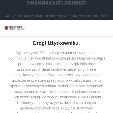
najlepszych cenach
Odkryj najciekawsze książki historyczne w atrakcyjnych cenach. Sekcja
powstała we współpracy z Lubimyczytac.pl, największą społecznością
miłośników literatury w Polsce – dzięki temu możesz wybierać spośród
tytułów najwyżej ocenianych przez czytelników.
Drogi Użytkowniku,
My, naszych 1162 zaufanych partnerów oraz inne
podmioty z ciekawostkihistoryczne.pl uzyskujemy dostęp i
SERWIS
przechowujemy informacje na urządzeniu oraz
przetwarzamy dane osobowe, takie jak unikalne
SPOŁECZNOŚĆ
identyfikatory, standardowe informacje wysyłane przez
urządzenie czy dane przeglądania w celu zapewniania
WSPÓŁPRACA
spersonalizowanych reklam, wybór spersonalizowanych
KONTAKT
treści, pomiar reklam i treści, badanie odbiorców oraz
ulepszanie usług. Za zgodą Użytkownika my i Zaufani
Partnerzy możemy używać dokładnych danych
geolokalizacyjnych oraz aktywnie skanować