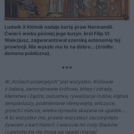
Ludwik X Kłótnik nadaje kartę praw Normandii.
Ćwierć wieku później jego kuzyn, król Filip VI
Walezjusz, zagwarantował szeroką autonomię tej
prowincji. Nie wyszło mu to na dobre… (źródło:
domena publiczna).
***
W „Królach przeklętych” jest wszystko. Królowie
z żelaza, zamordowane królowe, bitwy i zdrady,
kłamstwa i żądze, oszustwa, rywalizacja rodów, klątwa
templariuszy, podmieniane niemowlęta, wilczyce,
grzech i miecze, wielka dynastia skazana na upadek…
A to wszystko (no, prawie wszystko) zaczerpnięte
żywcem z kart historii. I wierzcie mi: rody Starków
i Lannisterów nie mogą się nawet równać