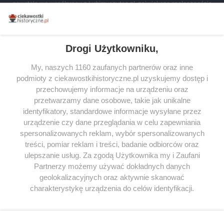
powstała we współpracy z Lubimyczytac.pl, największą społecznością
miłośników literatury w Polsce – dzięki temu możesz wybierać spośród
tytułów najwyżej ocenianych przez czytelników.
Drogi Użytkowniku,
My, naszych 1160 zaufanych partnerów oraz inne
podmioty z ciekawostkihistoryczne.pl uzyskujemy dostęp i
SERWIS
przechowujemy informacje na urządzeniu oraz
przetwarzamy dane osobowe, takie jak unikalne
SPOŁECZNOŚĆ
identyfikatory, standardowe informacje wysyłane przez
urządzenie czy dane przeglądania w celu zapewniania
WSPÓŁPRACA
spersonalizowanych reklam, wybór spersonalizowanych
KONTAKT
treści, pomiar reklam i treści, badanie odbiorców oraz
ulepszanie usług. Za zgodą Użytkownika my i Zaufani
Partnerzy możemy używać dokładnych danych
geolokalizacyjnych oraz aktywnie skanować
charakterystykę urządzenia do celów identyfikacji.
ODWIEDŹ RÓWNIEŻ:
Ponieważ cenimy Twoją prywatność, prosimy o zgodę na
korzystanie z tych technologii poprzez kliknięcie
„Akceptuję”. Zgoda jest dobrowolna i zawsze możesz ją