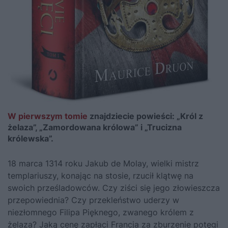
W pierwszym tomie
znajdziecie powieści: „Król z
żelaza”, „Zamordowana królowa” i „Trucizna
królewska”.
18 marca 1314 roku Jakub de Molay, wielki mistrz
templariuszy, konając na stosie, rzucił klątwę na
swoich prześladowców. Czy ziści się jego złowieszcza
przepowiednia? Czy przekleństwo uderzy w
niezłomnego Filipa Pięknego, zwanego królem z
żelaza? Jaką cenę zapłaci Francja za zburzenie potęgi