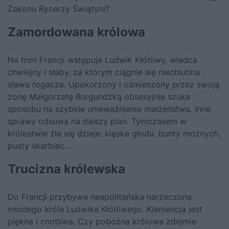
Zakonu Rycerzy Świątyni?
Zamordowana królowa
Na tron Francji wstępuje Ludwik Kłótliwy, władca
chwiejny i słaby, za którym ciągnie się niechlubna
sława rogacza. Upokorzony i ośmieszony przez swoją
żonę Małgorzatę Burgundzką obsesyjnie szuka
sposobu na szybkie unieważnienie małżeństwa. Inne
sprawy odsuwa na dalszy plan. Tymczasem w
królestwie źle się dzieje: klęska głodu, bunty możnych,
pusty skarbiec…
Trucizna królewska
Do Francji przybywa neapolitańska narzeczona
młodego króla Ludwika Kłótliwego. Klemencja jest
piękna i cnotliwa. Czy pobożna królowa zdejmie