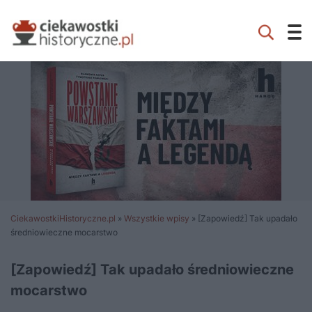
CiekawostkiHistoryczne.pl
»
Wszystkie wpisy
»
[Zapowiedź] Tak upadało
średniowieczne mocarstwo
[Zapowiedź] Tak upadało średniowieczne
mocarstwo