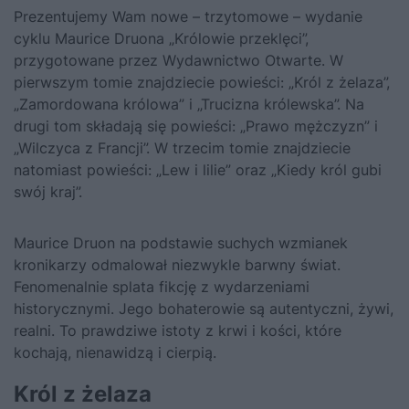
Prezentujemy Wam nowe – trzytomowe – wydanie
cyklu Maurice Druona „Królowie przeklęci”,
przygotowane przez Wydawnictwo Otwarte.
W
pierwszym tomie
znajdziecie powieści: „Król z żelaza”,
„Zamordowana królowa” i „Trucizna królewska”.
Na
drugi tom
składają się powieści: „Prawo mężczyzn” i
„Wilczyca z Francji”.
W trzecim tomie
znajdziecie
natomiast powieści: „Lew i lilie” oraz „Kiedy król gubi
swój kraj”.
Maurice Druon na podstawie suchych wzmianek
kronikarzy odmalował niezwykle barwny świat.
Fenomenalnie splata fikcję z wydarzeniami
historycznymi. Jego bohaterowie są autentyczni, żywi,
realni. To prawdziwe istoty z krwi i kości, które
kochają, nienawidzą i cierpią.
Król z żelaza