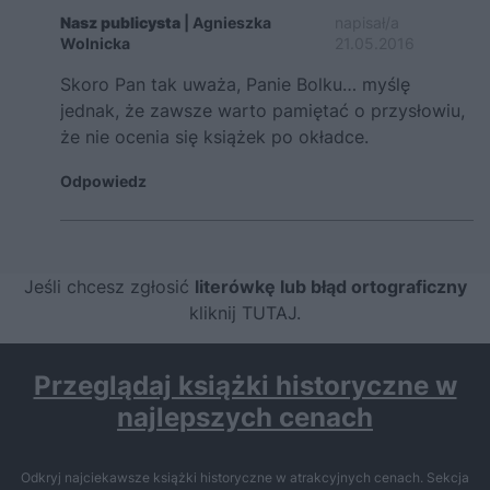
Nasz publicysta
| Agnieszka
napisał/a
Wolnicka
21.05.2016
Skoro Pan tak uważa, Panie Bolku… myślę
jednak, że zawsze warto pamiętać o przysłowiu,
że nie ocenia się książek po okładce.
Odpowiedz
Jeśli chcesz zgłosić
literówkę lub błąd ortograficzny
kliknij TUTAJ
.
Przeglądaj książki historyczne w
najlepszych cenach
Odkryj najciekawsze książki historyczne w atrakcyjnych cenach. Sekcja