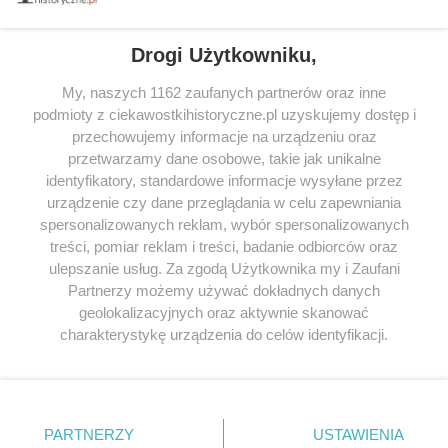
tytułów najwyżej ocenianych przez czytelników.
Drogi Użytkowniku,
My, naszych 1162 zaufanych partnerów oraz inne
podmioty z ciekawostkihistoryczne.pl uzyskujemy dostęp i
SERWIS
przechowujemy informacje na urządzeniu oraz
przetwarzamy dane osobowe, takie jak unikalne
SPOŁECZNOŚĆ
identyfikatory, standardowe informacje wysyłane przez
WSPÓŁPRACA
urządzenie czy dane przeglądania w celu zapewniania
spersonalizowanych reklam, wybór spersonalizowanych
KONTAKT
treści, pomiar reklam i treści, badanie odbiorców oraz
ulepszanie usług. Za zgodą Użytkownika my i Zaufani
Partnerzy możemy używać dokładnych danych
geolokalizacyjnych oraz aktywnie skanować
ODWIEDŹ RÓWNIEŻ:
charakterystykę urządzenia do celów identyfikacji.
Ponieważ cenimy Twoją prywatność, prosimy o zgodę na
korzystanie z tych technologii poprzez kliknięcie
„Akceptuję”. Zgoda jest dobrowolna i zawsze możesz ją
zmienić/wycofać klikając przycisk ustawień prywatności
PARTNERZY
USTAWIENIA
znajdujący się w lewym dolnym rogu strony
. Niektóre
Lubimyczytac.pl • Największy serwis o