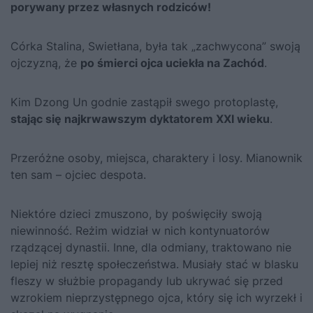
porywany przez własnych rodziców!
Córka Stalina, Swietłana, była tak „zachwycona” swoją
ojczyzną, że
po śmierci ojca uciekła na Zachód
.
Kim Dzong Un godnie zastąpił swego protoplastę,
stając się najkrwawszym dyktatorem XXI wieku
.
Przeróżne osoby, miejsca, charaktery i losy. Mianownik
ten sam – ojciec despota.
Niektóre dzieci zmuszono, by poświęciły swoją
niewinność. Reżim widział w nich kontynuatorów
rządzącej dynastii. Inne, dla odmiany, traktowano nie
lepiej niż resztę społeczeństwa. Musiały stać w blasku
fleszy w służbie propagandy lub ukrywać się przed
wzrokiem nieprzystępnego ojca, który się ich wyrzekł i