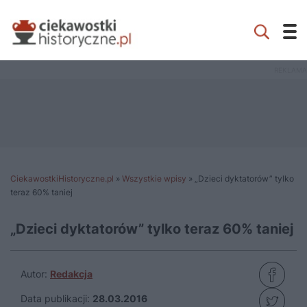
CiekawostkiHistoryczne.pl
»
Wszystkie wpisy
»
„Dzieci dyktatorów” tylko
teraz 60% taniej
„Dzieci dyktatorów” tylko teraz 60% taniej
Autor:
Redakcja
Data publikacji:
28.03.2016