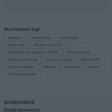
Wyróżnione tagi
Mieszko I
Bona Sforza
Józef Stalin
Adolf Hitler
Winston Churchill
Powstanie warszawskie (1944)
średniowiecze
Starożytna Grecja
Starożytny Egipt
Historia PRL
Dynastia Wazów
Majowie
Słowianie
Husaria
II Rzeczpospolita
KOMENTARZE
Dodaj komentarz