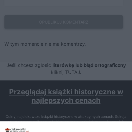
W tym momencie nie ma komentrzy.
Jeśli chcesz zgłosić
literówkę lub błąd ortograficzny
kliknij TUTAJ
.
Przeglądaj książki historyczne w
najlepszych cenach
Odkryj najciekawsze książki historyczne w atrakcyjnych cenach. Sekcja
powstała we współpracy z Lubimyczytac.pl, największą społecznością
miłośników literatury w Polsce – dzięki temu możesz wybierać spośród