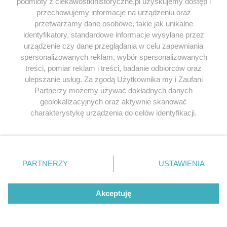
podmioty z ciekawostkihistoryczne.pl uzyskujemy dostęp i
przechowujemy informacje na urządzeniu oraz
przetwarzamy dane osobowe, takie jak unikalne
identyfikatory, standardowe informacje wysyłane przez
urządzenie czy dane przeglądania w celu zapewniania
spersonalizowanych reklam, wybór spersonalizowanych
treści, pomiar reklam i treści, badanie odbiorców oraz
ulepszanie usług. Za zgodą Użytkownika my i Zaufani
Partnerzy możemy używać dokładnych danych
geolokalizacyjnych oraz aktywnie skanować
charakterystykę urządzenia do celów identyfikacji.
Jak prowadzić ofensywę w takich warunkach? (fot.
Ponieważ cenimy Twoją prywatność, prosimy o zgodę na
ze zbiorów National Archives and Records
korzystanie z tych technologii poprzez kliknięcie
Administration
, domena publiczna).
„Akceptuję”. Zgoda jest dobrowolna i zawsze możesz ją
zmienić/wycofać klikając przycisk ustawień prywatności
PARTNERZY
USTAWIENIA
Zgubne okazały się również dla Führera braki paliwa,
znajdujący się w lewym dolnym rogu strony
. Niektóre
sił oraz środków do kontynuowania walki. Założenia o
rodzaje przetwarzania danych nie wymagają zgody
unicestwieniu słabo doświadczonych i wyposażonych
użytkownika, ale masz prawo sprzeciwić się takiemu
Akceptuję
jednostek armii amerykańskiej stały się fikcją już od
przetwarzaniu. Preferencje będą miały zastosowania tylko
na tej witrynie.
pierwszych dni ”bitwy o wybrzuszenie”. Nawet
skuteczne próby wywołania paniki przez akcje