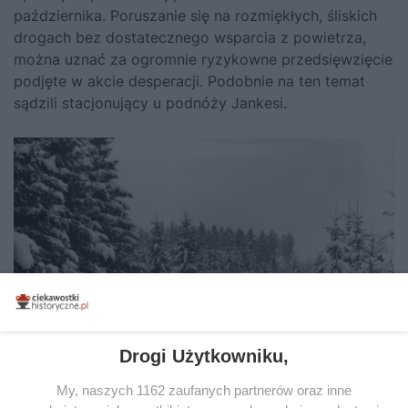
października. Poruszanie się na rozmiękłych, śliskich
drogach bez dostatecznego wsparcia z powietrza,
można uznać za ogromnie ryzykowne przedsięwzięcie
podjęte w akcie desperacji. Podobnie na ten temat
sądzili stacjonujący u podnóży Jankesi.
Drogi Użytkowniku,
My, naszych 1162 zaufanych partnerów oraz inne