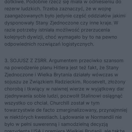
dotkliwe. Podobnie rzecz się miała w odniesieniu do
rezerw ludzkich. Trzeba zaznaczyć, że w wojnę
zaangażowanych było jedynie część oddziałów jakimi
dysponowały Stany Zjednoczone czy inne kraje. W
razie potrzeby istniała możliwość przerzucenia
kolejnych dywizji, choć wymagało by to na pewno
odpowiednich rozwiązań logistycznych.
3. SOJUSZ Z ZSRR. Argumentem przeciwko szansom
na powodzenie planu Hitlera jest też fakt, że Stany
Zjednoczone i Wielka Brytania działały wówczas w
sojuszu ze Związkiem Radzieckim. Roosevelt, złożony
chorobą i tkwiący w naiwnej wierze w wyjątkowy dar
zjednywania sobie ludzi, pozwolił Stalinowi osiągnąć
wszystko co chciał. Churchill został w tym
towarzystwie de facto zmarginalizowany, przynajmniej
w niektórych kwestiach. Lądowanie w Normandii nie
było w pełni suwerenną i samodzielną decyzją
prezydenta USA i premiera Wielkiej Brytanii, ale także