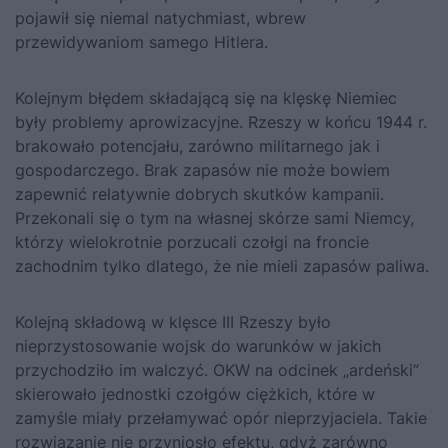
pojawił się niemal natychmiast, wbrew
przewidywaniom samego Hitlera.
Kolejnym błędem składającą się na klęskę Niemiec
były problemy aprowizacyjne. Rzeszy w końcu 1944 r.
brakowało potencjału, zarówno militarnego jak i
gospodarczego. Brak zapasów nie może bowiem
zapewnić relatywnie dobrych skutków kampanii.
Przekonali się o tym na własnej skórze sami Niemcy,
którzy wielokrotnie porzucali czołgi na froncie
zachodnim tylko dlatego, że nie mieli zapasów paliwa.
Kolejną składową w klęsce III Rzeszy było
nieprzystosowanie wojsk do warunków w jakich
przychodziło im walczyć. OKW na odcinek „ardeński”
skierowało jednostki czołgów ciężkich, które w
zamyśle miały przełamywać opór nieprzyjaciela. Takie
rozwiązanie nie przyniosło efektu, gdyż zarówno