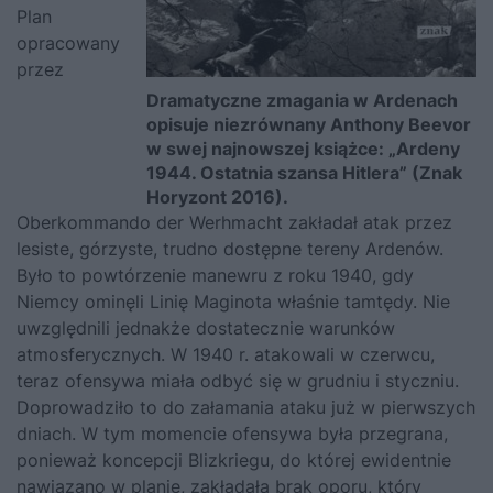
Plan
opracowany
przez
Dramatyczne zmagania w Ardenach
opisuje niezrównany Anthony Beevor
w swej najnowszej książce: „
Ardeny
1944. Ostatnia szansa Hitlera
” (Znak
Horyzont 2016).
Oberkommando der Werhmacht zakładał atak przez
lesiste, górzyste, trudno dostępne tereny Ardenów.
Było to powtórzenie manewru z roku 1940, gdy
Niemcy ominęli Linię Maginota właśnie tamtędy. Nie
uwzględnili jednakże dostatecznie warunków
atmosferycznych. W 1940 r. atakowali w czerwcu,
teraz ofensywa miała odbyć się w grudniu i styczniu.
Doprowadziło to do załamania ataku już w pierwszych
dniach. W tym momencie ofensywa była przegrana,
ponieważ koncepcji Blizkriegu, do której ewidentnie
nawiązano w planie, zakładała brak oporu, który