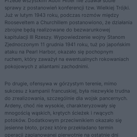
Przede wszystkim Adolf Hitler nie zdawał sobie
sprawy z postanowień konferencji tzw. Wielkiej Trójki.
Już w lutym 1943 roku, podczas rozmów między
Rooseveltem a Churchillem postanowiono, że działania
zbrojne będą realizowane do bezwarunkowej
kapitulacji III Rzeszy. Wypowiedzenie wojny Stanom
Zjednoczonym 11 grudnia 1941 roku, tuż po japońskim
ataku na Pearl Harbor, okazało się pochopnym
ruchem, który zaważył na ewentualnych rokowaniach
pokojowych z aliantami zachodnimi.
Po drugie, ofensywa w górzystym terenie, mimo
sukcesu z kampanii francuskiej, była niezwykle trudna
do zrealizowania, szczególnie dla wojsk pancernych.
Ardeny, choć nie wysokie, charakteryzowały się
mnogością wąskich, krętych ścieżek i rwących
potoków. Dodatkowym przeciwnikiem okazało się
jesienne błoto, przez które przekładano termin
operacji zaplanowanej pierwotnie na ostatnie dni