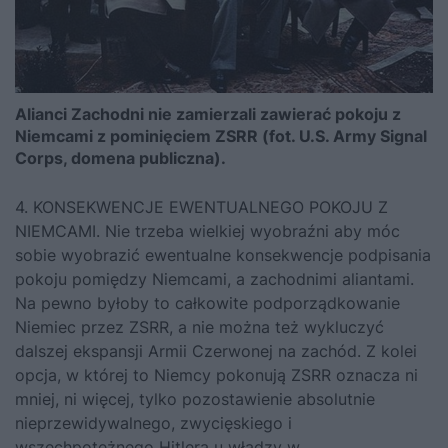
Alianci Zachodni nie zamierzali zawierać pokoju z
Niemcami z pominięciem ZSRR (fot. U.S. Army Signal
Corps, domena publiczna).
4. KONSEKWENCJE EWENTUALNEGO POKOJU Z
NIEMCAMI. Nie trzeba wielkiej wyobraźni aby móc
sobie wyobrazić ewentualne konsekwencje podpisania
pokoju pomiędzy Niemcami, a zachodnimi aliantami.
Na pewno byłoby to całkowite podporządkowanie
Niemiec przez ZSRR, a nie można też wykluczyć
dalszej ekspansji Armii Czerwonej na zachód. Z kolei
opcja, w której to Niemcy pokonują ZSRR oznacza ni
mniej, ni więcej, tylko pozostawienie absolutnie
nieprzewidywalnego, zwycięskiego i
wszechpotężnego Hitlera u władzy w