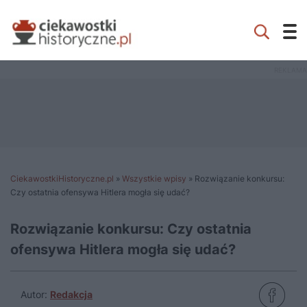
CiekawostkiHistoryczne.pl
»
Wszystkie wpisy
»
Rozwiązanie konkursu:
Czy ostatnia ofensywa Hitlera mogła się udać?
Rozwiązanie konkursu: Czy ostatnia
ofensywa Hitlera mogła się udać?
Autor:
Redakcja