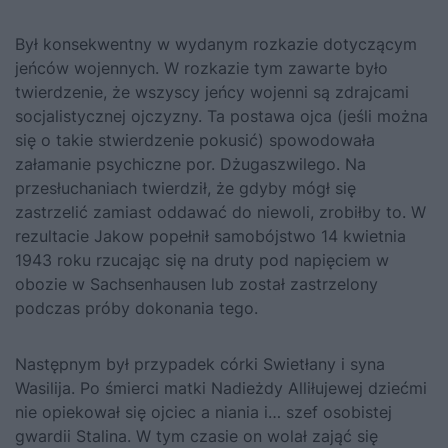
Był konsekwentny w wydanym rozkazie dotyczącym
jeńców wojennych. W rozkazie tym zawarte było
twierdzenie, że wszyscy jeńcy wojenni są zdrajcami
socjalistycznej ojczyzny. Ta postawa ojca (jeśli można
się o takie stwierdzenie pokusić) spowodowała
załamanie psychiczne por. Dżugaszwilego. Na
przesłuchaniach twierdził, że gdyby mógł się
zastrzelić zamiast oddawać do niewoli, zrobiłby to. W
rezultacie Jakow popełnił samobójstwo 14 kwietnia
1943 roku rzucając się na druty pod napięciem w
obozie w Sachsenhausen lub został zastrzelony
podczas próby dokonania tego.
Następnym był przypadek córki Swietłany i syna
Wasilija. Po śmierci matki Nadieżdy Alliłujewej dziećmi
nie opiekował się ojciec a niania i… szef osobistej
gwardii Stalina. W tym czasie on wolał zająć się