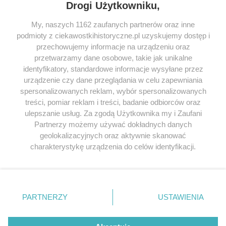
Drogi Użytkowniku,
My, naszych 1162 zaufanych partnerów oraz inne
podmioty z ciekawostkihistoryczne.pl uzyskujemy dostęp i
SERWIS
przechowujemy informacje na urządzeniu oraz
przetwarzamy dane osobowe, takie jak unikalne
SPOŁECZNOŚĆ
identyfikatory, standardowe informacje wysyłane przez
urządzenie czy dane przeglądania w celu zapewniania
WSPÓŁPRACA
spersonalizowanych reklam, wybór spersonalizowanych
KONTAKT
treści, pomiar reklam i treści, badanie odbiorców oraz
ulepszanie usług. Za zgodą Użytkownika my i Zaufani
Partnerzy możemy używać dokładnych danych
geolokalizacyjnych oraz aktywnie skanować
charakterystykę urządzenia do celów identyfikacji.
ODWIEDŹ RÓWNIEŻ:
Ponieważ cenimy Twoją prywatność, prosimy o zgodę na
korzystanie z tych technologii poprzez kliknięcie
„Akceptuję”. Zgoda jest dobrowolna i zawsze możesz ją
zmienić/wycofać klikając przycisk ustawień prywatności
PARTNERZY
USTAWIENIA
znajdujący się w lewym dolnym rogu strony
. Niektóre
Lubimyczytac.pl • Największy serwis o
książkach
Twojahistoria.pl • Historia jakiej nie znasz
rodzaje przetwarzania danych nie wymagają zgody
użytkownika, ale masz prawo sprzeciwić się takiemu