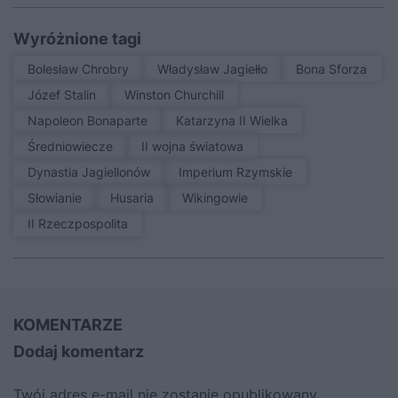
Wyróżnione tagi
Bolesław Chrobry
Władysław Jagiełło
Bona Sforza
Józef Stalin
Winston Churchill
Napoleon Bonaparte
Katarzyna II Wielka
średniowiecze
II wojna światowa
Dynastia Jagiellonów
Imperium Rzymskie
Słowianie
Husaria
Wikingowie
II Rzeczpospolita
KOMENTARZE
Dodaj komentarz
Twój adres e-mail nie zostanie opublikowany.