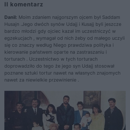
II komentarz
Danil
:
Moim zdaniem najgorszym ojcem był Saddam
Husajn .Jego dwóch synów Udajj i Kusajj byli jeszcze
bardzo młodzi gdy ojciec kazał im uczestniczyć w
egzekucjach , wymagał od nich żeby od małego uczyli
się co znaczy według Niego prawdziwa polityka i
kierowanie państwem oparte na zastraszaniu i
torturach . Uczestnictwo w tych torturach
doprowadziło do tego że jego syn Udajj stosował
poznane sztuki tortur nawet na własnych znajomych
nawet za niewielkie przewinienie .