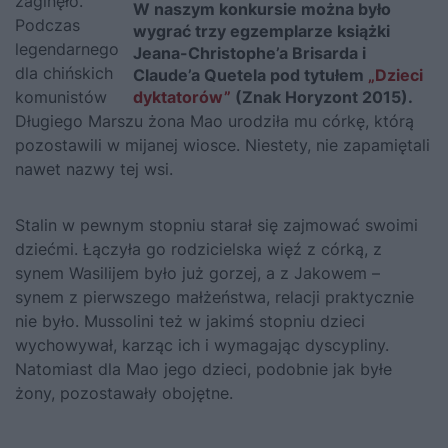
zaginęło.
W naszym konkursie można było
Podczas
wygrać trzy egzemplarze książki
legendarnego
Jeana-Christophe’a Brisarda i
dla chińskich
Claude’a Quetela pod tytułem
„Dzieci
komunistów
dyktatorów”
(Znak Horyzont 2015).
Długiego Marszu żona Mao urodziła mu córkę, którą
pozostawili w mijanej wiosce. Niestety, nie zapamiętali
nawet nazwy tej wsi.
Stalin w pewnym stopniu starał się zajmować swoimi
dziećmi. Łączyła go rodzicielska więź z córką, z
synem Wasilijem było już gorzej, a z Jakowem –
synem z pierwszego małżeństwa, relacji praktycznie
nie było. Mussolini też w jakimś stopniu dzieci
wychowywał, karząc ich i wymagając dyscypliny.
Natomiast dla Mao jego dzieci, podobnie jak byłe
żony, pozostawały obojętne.