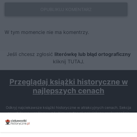
W tym momencie nie ma komentrzy.
Jeśli chcesz zgłosić
literówkę lub błąd ortograficzny
kliknij TUTAJ
.
Przeglądaj książki historyczne w
najlepszych cenach
Odkryj najciekawsze książki historyczne w atrakcyjnych cenach. Sekcja
powstała we współpracy z Lubimyczytac.pl, największą społecznością
miłośników literatury w Polsce – dzięki temu możesz wybierać spośród
tytułów najwyżej ocenianych przez czytelników.