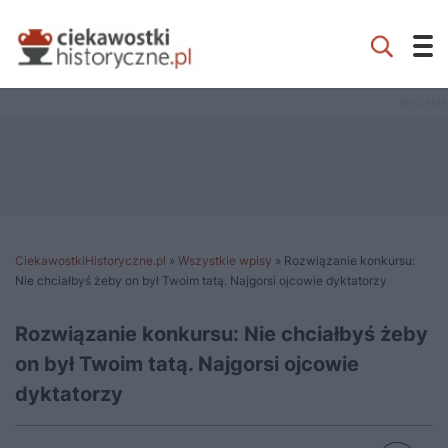
CiekawostkiHistoryczne.pl
»
Wszystkie wpisy
»
Rozwiązanie konkursu:
Nie chciałbyś żeby on był Twoim tatą. Najgorsi ojcowie dyktatorzy
Rozwiązanie konkursu: Nie chciałbyś żeby
on był Twoim tatą. Najgorsi ojcowie
dyktatorzy