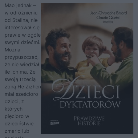
Mao jednak –
w odróżnieniu
od Stalina, nie
interesował się
prawie w ogóle
swymi dziećmi.
Można
przypuszczać,
że nie wiedział
ile ich ma. Ze
swoją trzecią
żoną He Zizhen
miał sześcioro
dzieci, z
których
pięcioro w
dzieciństwie
zmarło lub