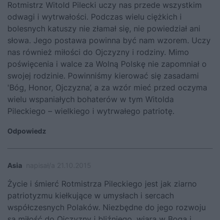
Rotmistrz Witold Pilecki uczy nas przede wszystkim
odwagi i wytrwałości. Podczas wielu ciężkich i
bolesnych katuszy nie złamał się, nie powiedział ani
słowa. Jego postawa powinna być nam wzorem. Uczy
nas również miłości do Ojczyzny i rodziny. Mimo
poświęcenia i walce za Wolną Polskę nie zapomniał o
swojej rodzinie. Powinniśmy kierować się zasadami
'Bóg, Honor, Ojczyzna’, a za wzór mieć przed oczyma
wielu wspaniałych bohaterów w tym Witolda
Pileckiego – wielkiego i wytrwałego patriotę.
Odpowiedz
Asia
napisał/a 21.10.2015
Życie i śmierć Rotmistrza Pileckiego jest jak ziarno
patriotyzmu kiełkujące w umysłach i sercach
współczesnych Polaków. Niezbędne do jego rozwoju
są miłość do Ojczyzny i bliźniego, wiara w Boga i