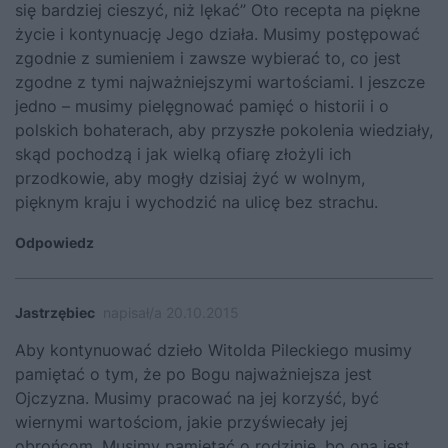
się bardziej cieszyć, niż lękać” Oto recepta na piękne
życie i kontynuację Jego działa. Musimy postępować
zgodnie z sumieniem i zawsze wybierać to, co jest
zgodne z tymi najważniejszymi wartościami. I jeszcze
jedno – musimy pielęgnować pamięć o historii i o
polskich bohaterach, aby przyszłe pokolenia wiedziały,
skąd pochodzą i jak wielką ofiarę złożyli ich
przodkowie, aby mogły dzisiaj żyć w wolnym,
pięknym kraju i wychodzić na ulicę bez strachu.
Odpowiedz
Jastrzębiec
napisał/a 20.10.2015
Aby kontynuować dzieło Witolda Pileckiego musimy
pamiętać o tym, że po Bogu najważniejsza jest
Ojczyzna. Musimy pracować na jej korzyść, być
wiernymi wartościom, jakie przyświecały jej
obrońcom. Musimy pamiętać o rodzinie, bo ona jest