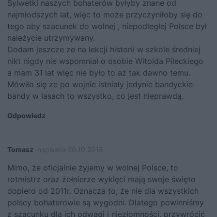
Sylwetki naszych bohaterów byłyby znane od
najmłodszych lat, więc to może przyczyniłoby się do
tego aby szacunek do wolnej , niepodległej Polsce był
należycie utrzymywany.
Dodam jeszcze ze na lekcji historii w szkole średniej
nikt nigdy nie wspomniał o osobie Witolda Pileckiego
a mam 31 lat więc nie było to aż tak dawno temu.
Mówiło się ze po wojnie istniały jedynie bandyckie
bandy w lasach to wszystko, co jest nieprawdą.
Odpowiedz
Tomasz
napisał/a 20.10.2015
Mimo, że oficjalnie żyjemy w wolnej Polsce, to
rotmistrz oraz żołnierze wyklęci mają swoje święto
dopiero od 2011r. Oznacza to, że nie dla wszystkich
polscy bohaterowie są wygodni. Dlatego powinniśmy
z szacunku dla ich odwagi i niezłomności, przywrócić