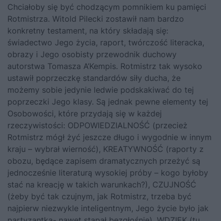
Chciałoby się być chodzącym pomnikiem ku pamięci
Rotmistrza. Witold Pilecki zostawił nam bardzo
konkretny testament, na który składają się:
świadectwo Jego życia, raport, twórczość literacka,
obrazy i Jego osobisty przewodnik duchowy
autorstwa Tomasza A’Kempis. Rotmistrz tak wysoko
ustawił poprzeczkę standardów siły ducha, że
możemy sobie jedynie ledwie podskakiwać do tej
poprzeczki Jego klasy. Są jednak pewne elementy tej
Osobowości, które przydają się w każdej
rzeczywistości: ODPOWIEDZIALNOŚĆ (przecież
Rotmistrz mógł żyć jeszcze długo i wygodnie w innym
kraju – wybrał wierność), KREATYWNOŚĆ (raporty z
obozu, będące zapisem dramatycznych przeżyć są
jednocześnie literaturą wysokiej próby – kogo byłoby
stać na kreację w takich warunkach?), CZUJNOŚĆ
(żeby być tak czujnym, jak Rotmistrz, trzeba być
najpierw niezwykle inteligentnym, Jego życie było jak
partyzantka- nawet stąpał bezgłośnie), WDZIĘK (tu