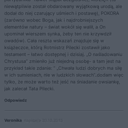
niewątpliwie został obdarowany wyjątkową urodą, ale
dodał do niej czarujący uśmiech i postawę), POKORA
(zarówno wobec Boga, jak i najdrobniejszych
elementów natury – świat wokół się walił, a On
upominał wierszem synka, żeby ten nie krzywdził
owadów). Cała reszta wskazań znajduje się w
książeczce, którą Rotmistrz Pilecki zostawił jako
testament – łatwo dostępnej i dzisiaj. „O naśladowaniu
Chrystusa” zmieniło już niejedną osobę- a tam jest na
przykład takie zdanie: ” „Chwała ludzi dobrych ma siłę
w ich sumieniach, nie w ludzkich słowach”..dodam więc
tylko, że może warto też jeść na śniadanie owsiankę,
jak zalecał Tata Pilecki.
Odpowiedz
Veronika
napisał/a 20.10.2015