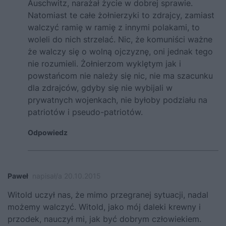
Auschwitz, narażał życie w dobrej sprawie.
Natomiast te całe żołnierzyki to zdrajcy, zamiast
walczyć ramię w ramię z innymi polakami, to
woleli do nich strzelać. Nic, że komuniści ważne
że walczy się o wolną ojczyznę, oni jednak tego
nie rozumieli. Żołnierzom wyklętym jak i
powstańcom nie należy się nic, nie ma szacunku
dla zdrajców, gdyby się nie wybijali w
prywatnych wojenkach, nie byłoby podziału na
patriotów i pseudo-patriotów.
Odpowiedz
Paweł
napisał/a 20.10.2015
Witold uczył nas, że mimo przegranej sytuacji, nadal
możemy walczyć. Witold, jako mój daleki krewny i
przodek, nauczył mi, jak być dobrym człowiekiem.