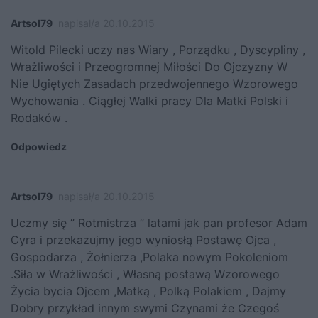
Artsol79
napisał/a 20.10.2015
Witold Pilecki uczy nas Wiary , Porządku , Dyscypliny ,
Wrażliwości i Przeogromnej Miłości Do Ojczyzny W
Nie Ugiętych Zasadach przedwojennego Wzorowego
Wychowania . Ciągłej Walki pracy Dla Matki Polski i
Rodaków .
Odpowiedz
Artsol79
napisał/a 20.10.2015
Uczmy się ” Rotmistrza ” latami jak pan profesor Adam
Cyra i przekazujmy jego wyniosłą Postawę Ojca ,
Gospodarza , Żołnierza ,Polaka nowym Pokoleniom
.Siła w Wrażliwości , Własną postawą Wzorowego
Życia bycia Ojcem ,Matką , Polką Polakiem , Dajmy
Dobry przykład innym swymi Czynami że Czegoś