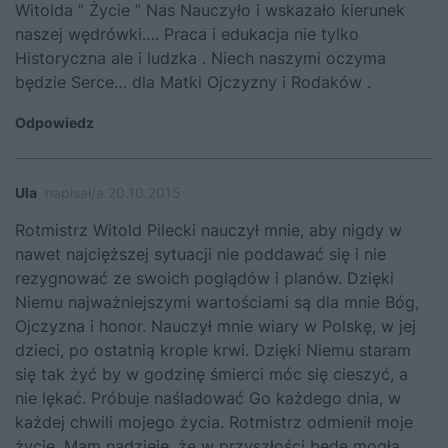
Witolda ” Życie ” Nas Nauczyło i wskazało kierunek
naszej wędrówki…. Praca i edukacja nie tylko
Historyczna ale i ludzka . Niech naszymi oczyma
będzie Serce… dla Matki Ojczyzny i Rodaków .
Odpowiedz
Ula
napisał/a 20.10.2015
Rotmistrz Witold Pilecki nauczył mnie, aby nigdy w
nawet najcięższej sytuacji nie poddawać się i nie
rezygnować ze swoich poglądów i planów. Dzięki
Niemu najważniejszymi wartościami są dla mnie Bóg,
Ojczyzna i honor. Nauczył mnie wiary w Polskę, w jej
dzieci, po ostatnią krople krwi. Dzięki Niemu staram
się tak żyć by w godzinę śmierci móc się cieszyć, a
nie lękać. Próbuje naśladować Go każdego dnia, w
każdej chwili mojego życia. Rotmistrz odmienił moje
życie. Mam nadzieję, że w przyszłości będę mogła