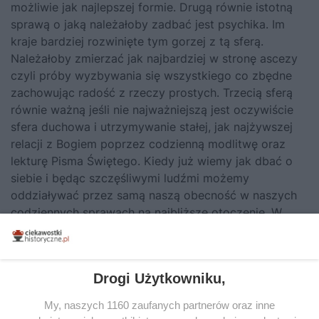
możliwie jak najlepszej formie. Drugą równie istotną
sprawą o jaką należałoby zadbać jest psychika. Im
kraje bardziej rozwinięte tym gorzej z tą sferą.
Należałoby zmierzać jak najbardziej w stronę ascezy
czyli próby wyzbywania się wszystkiego co zbędne
zachowując radość z rzeczy prostych. Trzecią sferą
równie ważną jeśli nie najważniejszą jest oczywiście
sfera duchowa i utrzymywanie stałej, jak najżywszej
relacji z Bogiem poprzez codzienną modlitwę oraz
lekturę Pisma Świętego. Kiedy już wiemy jak dbać o
siebie i będąc szczęśliwymi ludźmi możemy
oddziaływać przez samą naszą obecność w naszych
codziennych sprawach na najbliższe otoczenie. W
pracy, w domu, wśród znajomych. A kiedy będziemy
jeszcze znajdowali czas na dodatkowe rzeczy takie
jak np angażowanie się w życie społeczne kraju ( np.
Drogi Użytkowniku,
bezpośrednio komuś pomagając, lub wykorzystując
swoje umiejętności propagować wartości, które są
My, naszych 1160 zaufanych partnerów oraz inne
nam bliskie, interesowanie się aktualną sytuacją