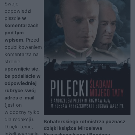
Swoje
odpowiedzi
piszcie
w
komentarzach
pod tym
wpisem
. Przed
opublikowaniem
komentarza na
stronie
upewnijcie się,
że podaliście w
odpowiedniej
rubryce swój
adres e-mail
(jest on
widoczny tylko
dla redakcji).
Bohaterskiego rotmistrza poznasz
Dzięki temu,
dzięki książce Mirosława
jeżeli wygracie,
Krzyszkowskiego i Bogdana