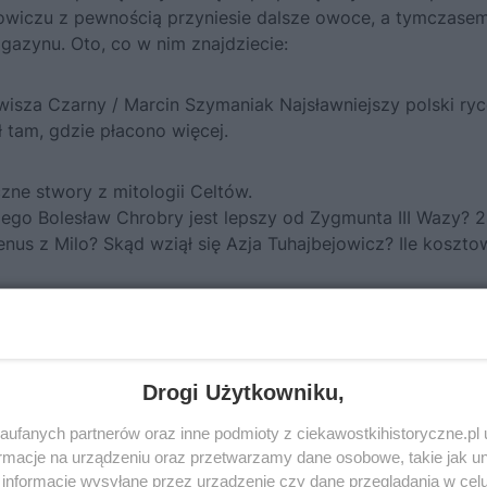
jowiczu
z pewnością przyniesie dalsze owoce, a tymczase
azynu. Oto, co w nim znajdziecie:
isza Czarny / Marcin Szymaniak Najsławniejszy polski ryc
ł tam, gdzie płacono więcej.
ne stwory z mitologii Celtów.
zego Bolesław Chrobry jest lepszy od Zygmunta III Wazy? 2
us z Milo? Skąd wziął się Azja Tuhajbejowicz? Ile koszto
ARBÓW
Gdzie mamy
iat oniemieje z
Drogi Użytkowniku,
ufanych partnerów oraz inne podmioty z ciekawostkihistoryczne.pl
wski Czy polskim
macje na urządzeniu oraz przetwarzamy dane osobowe, takie jak unik
robowiec faraona
informacje wysyłane przez urządzenie czy dane przeglądania w cel