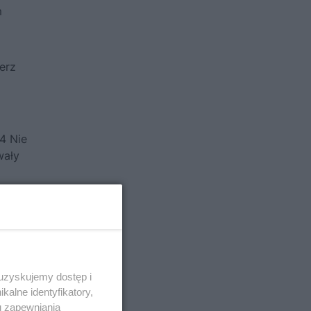
m
erz
4 Nie
wały
 uzyskujemy dostęp i
alne identyfikatory,
u zapewniania