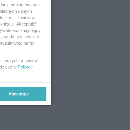
adanie odbiorców oraz
okładnych danych
yfikacji. Ponieważ
knięcie „Akceptuję”.
rywatności znajdujący
ją zgody użytkownika,
wania tylko na tej
 z naszych serwisów
jdziesz w
Polityce
już w
Akceptuję