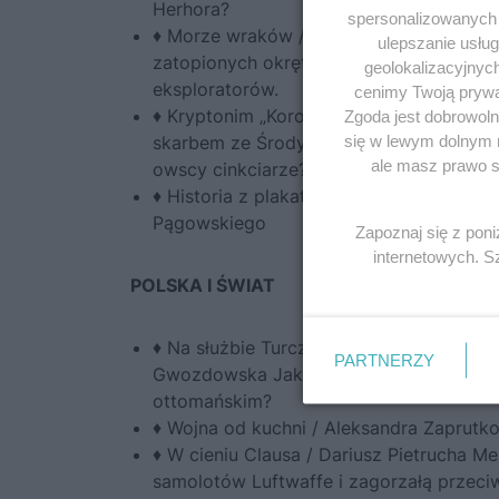
Herhora?
spersonalizowanych r
♦ Morze wraków / Marcin Jamkowski Bałt
ulepszanie usłu
zatopionych okrętów, które czekają na
geolokalizacyjnyc
eksploratorów.
cenimy Twoją prywat
♦ Kryptonim „Korona” / Joanna Lamparska
Zgoda jest dobrowoln
się w lewym dolnym 
skarbem ze Środy Śląskiej? Czy wzbogaci
ale masz prawo sp
owscy cinkciarze?
♦ Historia z plakatu / Kolekcja Focusa His
Pągowskiego
Zapoznaj się z pon
internetowych. 
POLSKA I ŚWIAT
♦ Na służbie Turczyna / z Jerzym S. Łą
PARTNERZY
Gwozdowska Jakie związki łączyły dawn
ottomańskim?
♦ Wojna od kuchni / Aleksandra Zaprutko
♦ W cieniu Clausa / Dariusz Pietrucha M
samolotów Luftwaffe i zagorzałą przeci