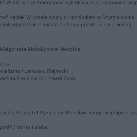
lff W XIX wieku Amerykanie byli bliscy zorganizowania wy
sztof Kęciek W czasie wojny z Hannibalem w Rzymie kwitła
 chcieli wyjeżdżać z miasta z obawy przed… niewiernością
i / Małgorzata Możdżyńska-Nawotka
ecza
ializmu / Jarosław Klejnocki
stian Frąckiewicz i Paweł Zych
ności? / Krzysztof Pyzia Czy Stanisław Bareja współpracowa
 gęsi? / Marta Landau