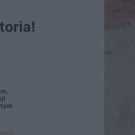
oria!
im,
ji
 tym