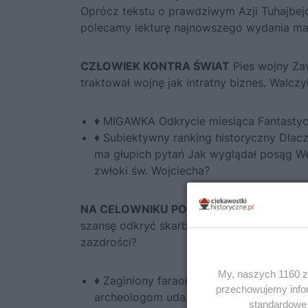
Oprócz
tekstu o prawdziwym Azji Tuhajbe
polecamy lekturę najnowszego wydania mag
CZŁOWIEK KONTRA ŚWIAT
Pies wojny Zaw
traktował wojnę jak intratny biznes. Walczy
♦ MIGAWKA Odkrycie miesiąca Fantastycz
♦ Subiektywny ranking historyczny Dlac
ma głupich pytań Jak wyglądał posąg Wen
zwłoki św. Wojciecha?
NA CELOWNIKU POLACY NA TROPIE SK
szansę odkryć skarby, które sprawią, że św
zazdrości?
My, naszych 1160 za
♦ Zaginiony faraon / Sławomir W. Malino
przechowujemy infor
archeologom uda się w końcu znaleźć g
standardowe 