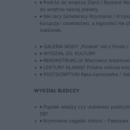
♦ Podróż do wnętrza Ziemi / Ryszard Wo
do wnętrza naszej planety.
♦ Nie tacy bohaterscy Rzymianie / Krzy
korupcja i cwaniactwo, a legioniści nie
małżonek.
​♦ GALERIA MODY „Polskie” nie z Polsk
♦ WYDZIAŁ DS. KULTURY
♦ REKONSTRUKCJA Wieżowce średniowi
♦ LEKTURY KŁAMIĄ? Polskie oblicza kolon
♦ POSTSCRIPTUM Ręka karmicielka / Seba
WYDZIAŁ ŚLEDCZY
♦ Pupilek władzy czy ulubieniec publicz
SB?
♦ Kryminalne zagadki historii – Fałszywe