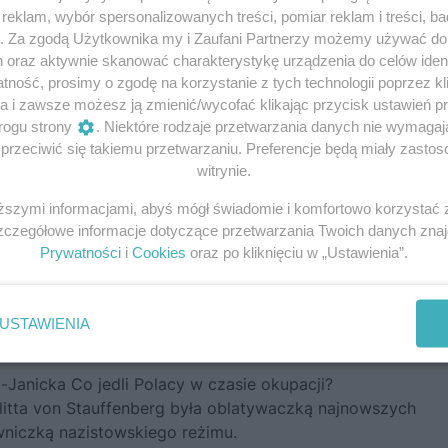
eklam, wybór spersonalizowanych treści, pomiar reklam i treści, b
yk pełen jest
g. Za zgodą Użytkownika my i Zaufani Partnerzy możemy używać d
 odważnych
h oraz aktywnie skanować charakterystykę urządzenia do celów ident
ność, prosimy o zgodę na korzystanie z tych technologii poprzez kli
 Co się stało ze
a i zawsze możesz ją zmienić/wycofać klikając przycisk ustawień p
rogu strony
. Niektóre rodzaje przetwarzania danych nie wymaga
li się na nim PRL-
rzeciwić się takiemu przetwarzaniu. Preferencje będą miały zastoso
witrynie.
toria i Andrzeja
iższymi informacjami, abyś mógł świadomie i komfortowo korzystać
Szczegółowe informacje dotyczące przetwarzania Twoich danych zna
Prywatności
i
Cookies
oraz po kliknięciu w „Ustawienia”.
tką rozmawia Anna
Najnowszy numer „Focusa Historia”
USTAWIENIA
ą Polskę z imperium
kioskach. Polecamy!
-Janicka Co jedli Polacy w czasie okupacji?
elitta von Stauffenberg była oblatywaczką najnowszych
wniczką nazistowskiego reżimu.