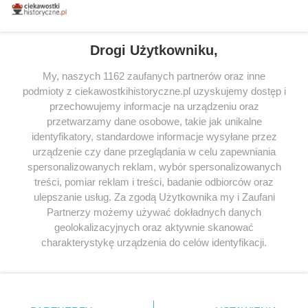
miłośników literatury w Polsce – dzięki temu możesz wybierać spośród
tytułów najwyżej ocenianych przez czytelników.
Drogi Użytkowniku,
My, naszych 1162 zaufanych partnerów oraz inne
podmioty z ciekawostkihistoryczne.pl uzyskujemy dostęp i
SERWIS
przechowujemy informacje na urządzeniu oraz
przetwarzamy dane osobowe, takie jak unikalne
SPOŁECZNOŚĆ
identyfikatory, standardowe informacje wysyłane przez
WSPÓŁPRACA
urządzenie czy dane przeglądania w celu zapewniania
spersonalizowanych reklam, wybór spersonalizowanych
KONTAKT
treści, pomiar reklam i treści, badanie odbiorców oraz
ulepszanie usług. Za zgodą Użytkownika my i Zaufani
Partnerzy możemy używać dokładnych danych
geolokalizacyjnych oraz aktywnie skanować
ODWIEDŹ RÓWNIEŻ:
charakterystykę urządzenia do celów identyfikacji.
Ponieważ cenimy Twoją prywatność, prosimy o zgodę na
korzystanie z tych technologii poprzez kliknięcie
„Akceptuję”. Zgoda jest dobrowolna i zawsze możesz ją
zmienić/wycofać klikając przycisk ustawień prywatności