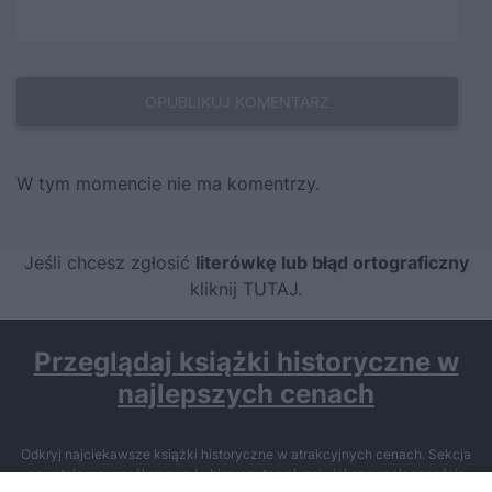
W tym momencie nie ma komentrzy.
Jeśli chcesz zgłosić
literówkę lub błąd ortograficzny
kliknij TUTAJ
.
Przeglądaj książki historyczne w
najlepszych cenach
Odkryj najciekawsze książki historyczne w atrakcyjnych cenach. Sekcja
powstała we współpracy z Lubimyczytac.pl, największą społecznością