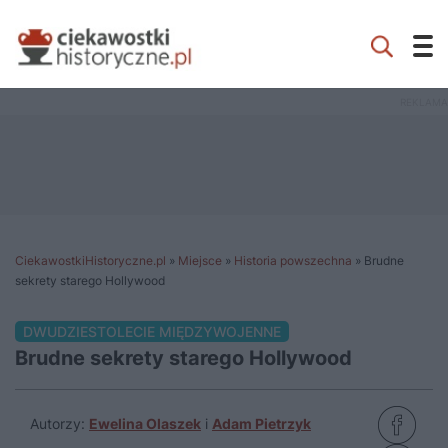
CiekawostkiHistoryczne.pl
»
Miejsce
»
Historia powszechna
»
Brudne
sekrety starego Hollywood
DWUDZIESTOLECIE MIĘDZYWOJENNE
Brudne sekrety starego Hollywood
Autorzy:
Ewelina Olaszek
i
Adam Pietrzyk