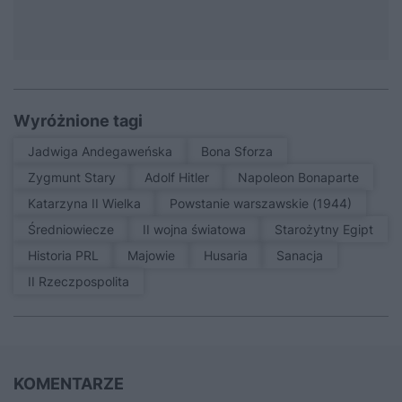
Wyróżnione tagi
Jadwiga Andegaweńska
Bona Sforza
Zygmunt Stary
Adolf Hitler
Napoleon Bonaparte
Katarzyna II Wielka
Powstanie warszawskie (1944)
średniowiecze
II wojna światowa
Starożytny Egipt
Historia PRL
Majowie
Husaria
sanacja
II Rzeczpospolita
KOMENTARZE