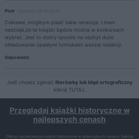
Piotr
napisał/a 26.06.2015
Ciekawe, mógłbym pisać takie recenzje. I mam
nadzieje,że te książki będzie można w konkursach
wybrać. Jest to dobry sposób na nazbyt duże
obładowanie opasłymi tomiskami waszej redakcji.
Odpowiedz
Jeśli chcesz zgłosić
literówkę lub błąd ortograficzny
kliknij TUTAJ
.
Przeglądaj książki historyczne w
najlepszych cenach
Odkryj najciekawsze książki historyczne w atrakcyjnych cenach. Sekcja