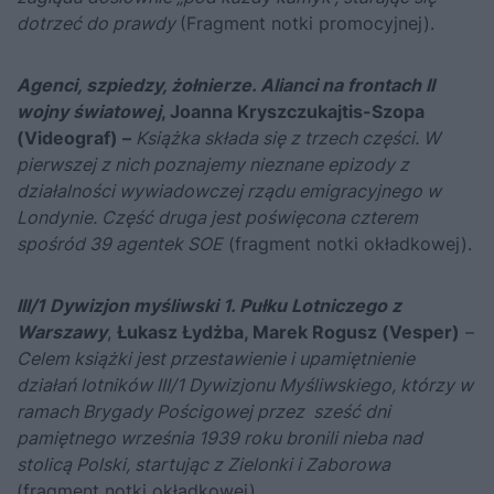
dotrzeć do prawdy
(Fragment notki promocyjnej).
Agenci, szpiedzy, żołnierze. Alianci na frontach II
wojny światowej
, Joanna Kryszczukajtis-Szopa
(Videograf) –
Książka składa się z trzech części. W
pierwszej z nich poznajemy nieznane epizody z
działalności wywiadowczej rządu emigracyjnego w
Londynie. Część druga jest poświęcona czterem
spośród 39 agentek SOE
(fragment notki okładkowej).
III/1 Dywizjon myśliwski 1. Pułku Lotniczego z
Warszawy
,
Łukasz Łydżba, Marek Rogusz
(Vesper)
–
Celem książki jest przestawienie i upamiętnienie
działań lotników III/1 Dywizjonu Myśliwskiego, którzy w
ramach Brygady Pościgowej przez sześć dni
pamiętnego września 1939 roku bronili nieba nad
stolicą Polski, startując z Zielonki i Zaborowa
(fragment notki okładkowej).