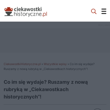
CiekawostkiHistoryczne.pl
»
Wszystkie wpisy
»
Co im się wydaje?
Ruszamy z nową rubryką w „Ciekawostkach historycznych”!
Co im się wydaje? Ruszamy z nową
rubryką w „Ciekawostkach
historycznych”!