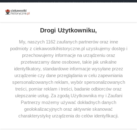
powstała we współpracy z Lubimyczytac.pl, największą społecznością
miłośników literatury w Polsce – dzięki temu możesz wybierać spośród
tytułów najwyżej ocenianych przez czytelników.
Drogi Użytkowniku,
My, naszych 1162 zaufanych partnerów oraz inne
podmioty z ciekawostkihistoryczne.pl uzyskujemy dostęp i
SERWIS
przechowujemy informacje na urządzeniu oraz
przetwarzamy dane osobowe, takie jak unikalne
SPOŁECZNOŚĆ
identyfikatory, standardowe informacje wysyłane przez
WSPÓŁPRACA
urządzenie czy dane przeglądania w celu zapewniania
spersonalizowanych reklam, wybór spersonalizowanych
KONTAKT
treści, pomiar reklam i treści, badanie odbiorców oraz
ulepszanie usług. Za zgodą Użytkownika my i Zaufani
Partnerzy możemy używać dokładnych danych
geolokalizacyjnych oraz aktywnie skanować
ODWIEDŹ RÓWNIEŻ:
charakterystykę urządzenia do celów identyfikacji.
Ponieważ cenimy Twoją prywatność, prosimy o zgodę na
korzystanie z tych technologii poprzez kliknięcie
„Akceptuję”. Zgoda jest dobrowolna i zawsze możesz ją