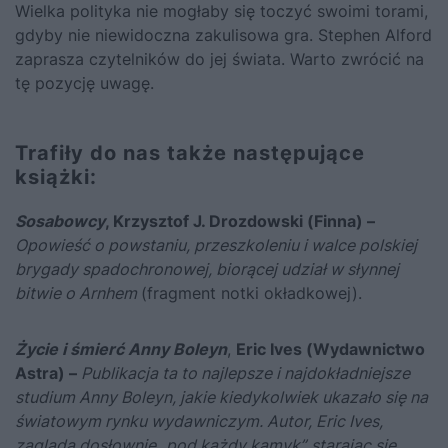
Wielka polityka nie mogłaby się toczyć swoimi torami,
gdyby nie niewidoczna zakulisowa gra. Stephen Alford
zaprasza czytelników do jej świata. Warto zwrócić na
tę pozycję uwagę.
Trafiły do nas także następujące
książki:
Sosabowcy
, Krzysztof J. Drozdowski
(Finna) –
Opowieść o powstaniu, przeszkoleniu i walce polskiej
brygady spadochronowej, biorącej udział w słynnej
bitwie o Arnhem
(fragment notki okładkowej).
Życie i śmierć Anny Boleyn
,
Eric Ives
(Wydawnictwo
Astra) –
Publikacja ta to najlepsze i najdokładniejsze
studium Anny Boleyn, jakie kiedykolwiek ukazało się na
światowym rynku wydawniczym. Autor, Eric Ives,
zagląda dosłownie „pod każdy kamyk”, starając się